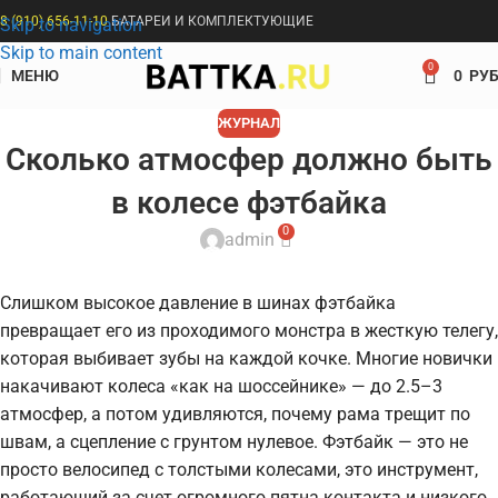
8 (910) 656-11-10
БАТАРЕИ И КОМПЛЕКТУЮЩИЕ
Skip to navigation
Skip to main content
0
МЕНЮ
0
РУБ
ЖУРНАЛ
Сколько атмосфер должно быть
в колесе фэтбайка
0
admin
Слишком высокое давление в шинах фэтбайка
превращает его из проходимого монстра в жесткую телегу,
которая выбивает зубы на каждой кочке. Многие новички
накачивают колеса «как на шоссейнике» — до 2.5–3
атмосфер, а потом удивляются, почему рама трещит по
швам, а сцепление с грунтом нулевое. Фэтбайк — это не
просто велосипед с толстыми колесами, это инструмент,
работающий за счет огромного пятна контакта и низкого