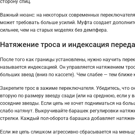
сторону спиц.
Важный нюанс: на некоторых современных переключателях 
может требовать больше усилий. Муфта создает дополните
сильнее, чем на старых моделях без демпфера.
Натяжение троса и индексация перед
После того как границы установлены, нужно научить пере
называется индексацией. Он управляется натяжением трос
больших звезд (вниз по кассете). Чем слабее — тем ближе 
Закрепите трос в зажиме переключателя. Убедитесь, что о
вторую по размеру звезду сзади (или на среднюю, если у в
соседние звезды. Если цепь не хочет подниматься на боль
слабо натянут. Выкручивайте барашек регулировки натяже
стрелки. Каждый пол-оборота барашка добавляет натяжен
Если же цепь слишком агрессивно сбрасывается на меньшую