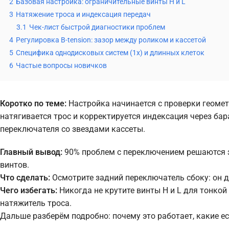
2
Базовая настройка: ограничительные винты H и L
3
Натяжение троса и индексация передач
3.1
Чек-лист быстрой диагностики проблем
4
Регулировка B-tension: зазор между роликом и кассетой
5
Специфика однодисковых систем (1x) и длинных клеток
6
Частые вопросы новичков
Коротко по теме:
Настройка начинается с проверки геометр
натягивается трос и корректируется индексация через б
переключателя со звездами кассеты.
Главный вывод:
90% проблем с переключением решаются з
винтов.
Что сделать:
Осмотрите задний переключатель сбоку: он д
Чего избегать:
Никогда не крутите винты H и L для тонко
натяжитель троса.
Дальше разберём подробно: почему это работает, какие е