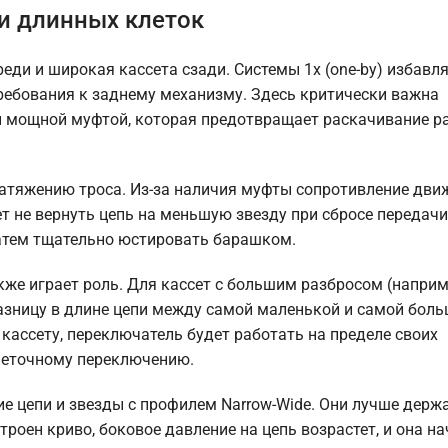
и длинных клеток
еди и широкая кассета сзади. Системы 1x (one-by) избавл
ебования к заднему механизму. Здесь критически важна
ы мощной муфтой, которая предотвращает раскачивание р
натяжению троса. Из-за наличия муфты сопротивление дв
т не вернуть цепь на меньшую звезду при сбросе передачи
затем тщательно юстировать барашком.
акже играет роль. Для кассет с большим разбросом (наприм
азницу в длине цепи между самой маленькой и самой бол
кассету, переключатель будет работать на пределе своих
 неточному переключению.
ие цепи и звезды с профилем Narrow-Wide. Они лучше держа
роен криво, боковое давление на цепь возрастет, и она на