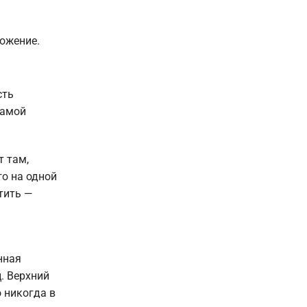
ожение.
сть
самой
т там,
го на одной
тить —
нная
. Верхний
 никогда в