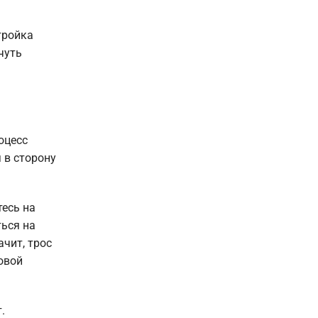
тройка
чуть
оцесс
 в сторону
тесь на
ться на
ачит, трос
овой
.