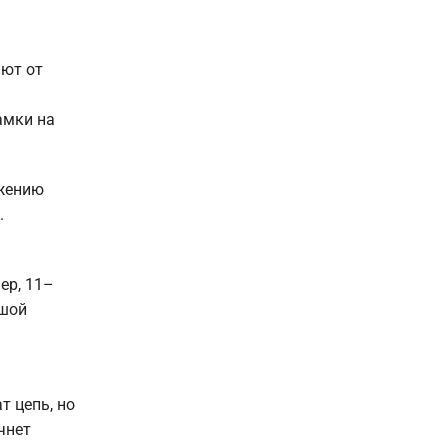
яют от
амки на
ижению
.
ер, 11–
ьшой
т цепь, но
чнет