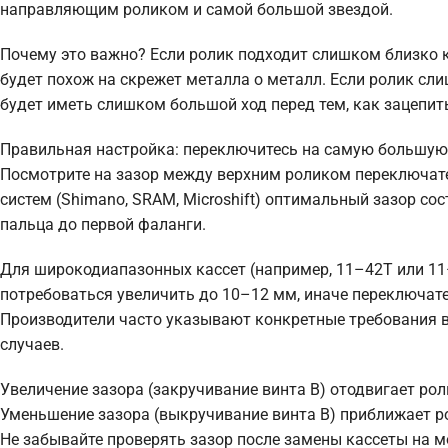
направляющим роликом и самой большой звездой.
Почему это важно? Если ролик подходит слишком близко к 
будет похож на скрежет металла о металл. Если ролик сл
будет иметь слишком большой ход перед тем, как зацепить
Правильная настройка: переключитесь на самую большую 
Посмотрите на зазор между верхним роликом переключат
систем (Shimano, SRAM, Microshift) оптимальный зазор с
пальца до первой фаланги.
Для широкодиапазонных кассет (например, 11–42T или 11
потребоваться увеличить до 10–12 мм, иначе переключат
Производители часто указывают конкретные требования в 
случаев.
Увеличение зазора (закручивание винта B) отодвигает рол
Уменьшение зазора (выкручивание винта B) приближает р
Не забывайте проверять зазор после замены кассеты на м