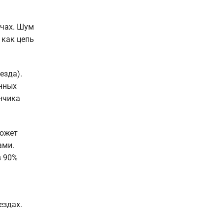
ачах. Шум
 как цепь
езда).
нных
ончика
может
ами.
в 90%
ездах.