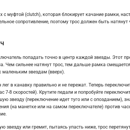
с муфтой (clutch), которая блокирует качание рамки, нас
льное сопротивление, поэтому трос должен быть натянут 
ач
ключатель попадать точно в центр каждой звезды. Этот пр
а. Чем сильнее натянут трос, тем дальше рамка смещается
к маленьким звездам (вверх).
н лег в канавку правильно и не пережат. Теперь переключи
ас 7-8 скоростей). Крутите педали и попробуйте переключи
шую звезду (переключение идет туго или с опозданием), зн
ния (на манетке или на самом переключателе) против час
ие.
 звезду или гремит, пытаясь упасть ниже, трос перетянут