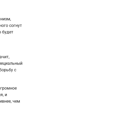
анизм,
ного согнут
о будет
ачит,
специальный
борьбу с
огромное
я, и
ивнее, чем