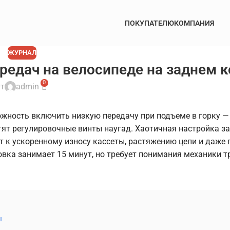
ПОКУПАТЕЛЮ
КОМПАНИЯ
ЖУРНАЛ
редач на велосипеде на заднем к
0
т
admin
жность включить низкую передачу при подъеме в горку —
тят регулировочные винты наугад. Хаотичная настройка з
т к ускоренному износу кассеты, растяжению цепи и даже
вка занимает 15 минут, но требует понимания механики т
ы