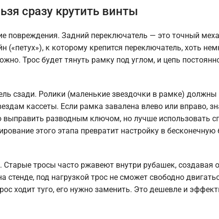
ьзя сразу крутить винты
ие повреждения. Задний переключатель — это точный мех
н («петух»), к которому крепится переключатель, хоть нем
жно. Трос будет тянуть рамку под углом, и цепь постоянн
ель сзади. Ролики (маленькие звездочки в рамке) должны
здам кассеты. Если рамка завалена влево или вправо, зн
но выправить разводным ключом, но лучше использовать 
ирование этого этапа превратит настройку в бесконечную 
. Старые тросы часто ржавеют внутри рубашек, создавая 
а стенде, под нагрузкой трос не сможет свободно двигатьс
рос ходит туго, его нужно заменить. Это дешевле и эффект