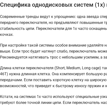
Специфика однодисковых систем (1x) 
Современные тренды ведут к упрощению: одна звезда спер
переднего переключателя, но предъявляют повышенные тр
стабильность цепи. Переключатели для 1x часто оснащен
кочках.
При настройке такой системы особое внимание уделяйте 
выше. Если трос будет натянут слабо, переключатель може
Рекомендуется натягивать трос с небольшим усилием, а 
Длина клетки переключателя (Short, Medium, Long cage) т
46T) нужна длинная клетка. Она компенсирует большую р
передачами. Если поставить короткую клетку на широкую 
возможностей, что приведет к быстрому износу пружин и
Кстати, на системах 1x часто используют специальные узк
требуют более точной линии цепи. Если переключатель наст