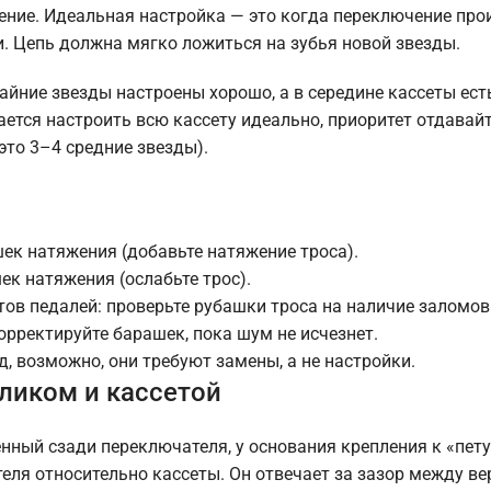
ение. Идеальная настройка — это когда переключение про
и. Цепь должна мягко ложиться на зубья новой звезды.
райние звезды настроены хорошо, а в середине кассеты ест
ается настроить всю кассету идеально, приоритет отдавайт
это 3–4 средние звезды).
ек натяжения (добавьте натяжение троса).
ек натяжения (ослабьте трос).
ов педалей: проверьте рубашки троса на наличие заломов 
орректируйте барашек, пока шум не исчезнет.
д, возможно, они требуют замены, а не настройки.
оликом и кассетой
енный сзади переключателя, у основания крепления к «петух
теля относительно кассеты. Он отвечает за зазор между в