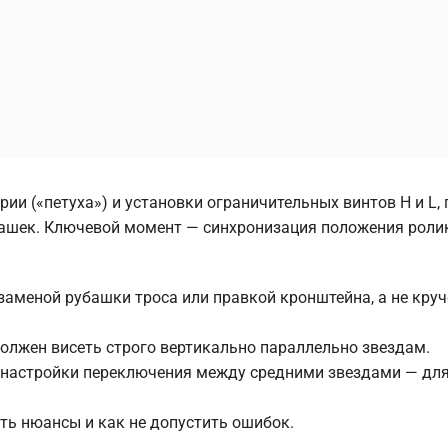
ии («петуха») и установки ограничительных винтов H и L, 
арашек. Ключевой момент — синхронизация положения роли
аменой рубашки троса или правкой кронштейна, а не кру
олжен висеть строго вертикально параллельно звездам.
й настройки переключения между средними звездами — для
сть нюансы и как не допустить ошибок.