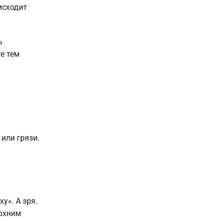
исходит
ь
е тем
или грязи.
у». А зря.
ерхним