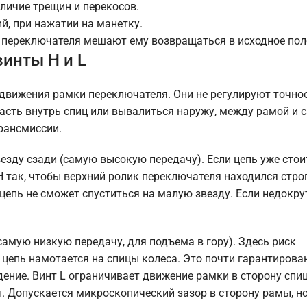
личие трещин и перекосов.
ий, при нажатии на манетку.
х переключателя мешают ему возвращаться в исходное пол
винты H и L
ы движения рамки переключателя. Они не регулируют точно
асть внутрь спиц или вывалиться наружу, между рамой и 
рансмиссии.
езду сзади (самую высокую передачу). Если цепь уже стои
 H так, чтобы верхний ролик переключателя находился стро
 цепь не сможет спуститься на малую звезду. Если недокру
самую низкую передачу, для подъема в гору). Здесь риск
цепь намотается на спицы колеса. Это почти гарантирова
ение. Винт L ограничивает движение рамки в сторону спиц
 Допускается микроскопический зазор в сторону рамы, но