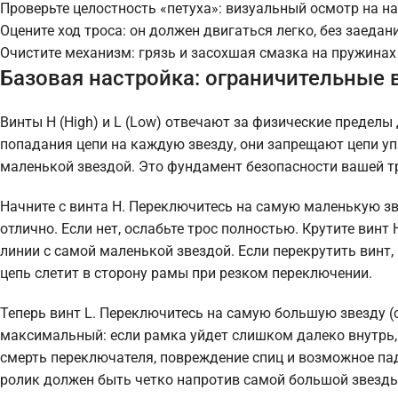
Проверьте целостность «петуха»: визуальный осмотр на на
Оцените ход троса: он должен двигаться легко, без заедан
Очистите механизм: грязь и засохшая смазка на пружина
Базовая настройка: ограничительные 
Винты H (High) и L (Low) отвечают за физические предел
попадания цепи на каждую звезду, они запрещают цепи уп
маленькой звездой. Это фундамент безопасности вашей т
Начните с винта H. Переключитесь на самую маленькую зв
отлично. Если нет, ослабьте трос полностью. Крутите винт
линии с самой маленькой звездой. Если перекрутить винт,
цепь слетит в сторону рамы при резком переключении.
Теперь винт L. Переключитесь на самую большую звезду (
максимальный: если рамка уйдет слишком далеко внутрь, 
смерть переключателя, повреждение спиц и возможное пад
ролик должен быть четко напротив самой большой звезды.