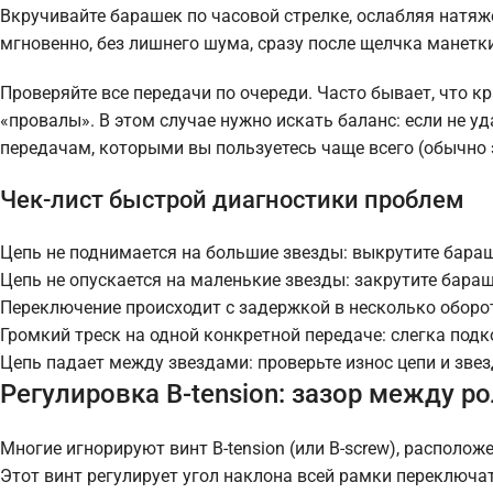
Вкручивайте барашек по часовой стрелке, ослабляя натяж
мгновенно, без лишнего шума, сразу после щелчка манетк
Проверяйте все передачи по очереди. Часто бывает, что к
«провалы». В этом случае нужно искать баланс: если не уд
передачам, которыми вы пользуетесь чаще всего (обычно 
Чек-лист быстрой диагностики проблем
Цепь не поднимается на большие звезды: выкрутите бараш
Цепь не опускается на маленькие звезды: закрутите бараш
Переключение происходит с задержкой в несколько оборот
Громкий треск на одной конкретной передаче: слегка подк
Цепь падает между звездами: проверьте износ цепи и звез
Регулировка B-tension: зазор между р
Многие игнорируют винт B-tension (или B-screw), располож
Этот винт регулирует угол наклона всей рамки переключа