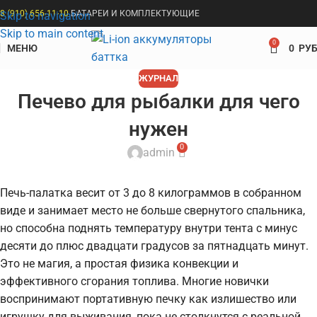
8 (910) 656-11-10
БАТАРЕИ И КОМПЛЕКТУЮЩИЕ
Skip to navigation
Skip to main content
0
МЕНЮ
0
РУБ
ЖУРНАЛ
Печево для рыбалки для чего
нужен
0
admin
Печь-палатка весит от 3 до 8 килограммов в собранном
виде и занимает место не больше свернутого спальника,
но способна поднять температуру внутри тента с минус
десяти до плюс двадцати градусов за пятнадцать минут.
Это не магия, а простая физика конвекции и
эффективного сгорания топлива. Многие новички
воспринимают портативную печку как излишество или
игрушку для выживания, пока не столкнутся с реальной