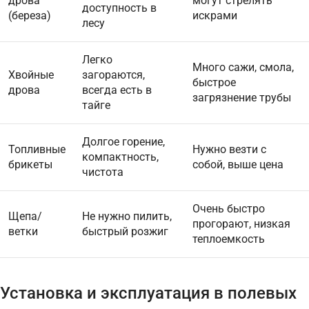
дрова
могут стрелять
доступность в
(береза)
искрами
лесу
Легко
Много сажи, смола,
Хвойные
загораются,
быстрое
дрова
всегда есть в
загрязнение трубы
тайге
Долгое горение,
Топливные
Нужно везти с
компактность,
брикеты
собой, выше цена
чистота
Очень быстро
Щепа/
Не нужно пилить,
прогорают, низкая
ветки
быстрый розжиг
теплоемкость
Установка и эксплуатация в полевых