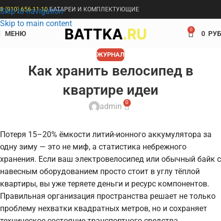
8 (910) 656-11-10
БАТАРЕИ И КОМПЛЕКТУЮЩИЕ
Skip to navigation
Skip to main content
0
МЕНЮ
0
РУБ
ЖУРНАЛ
Как хранить велосипед в
квартире идеи
0
admin
Потеря 15–20% ёмкости литий-ионного аккумулятора за
одну зиму — это не миф, а статистика небрежного
хранения. Если ваш электровелосипед или обычный байк с
навесным оборудованием просто стоит в углу тёплой
квартиры, вы уже теряете деньги и ресурс компонентов.
Правильная организация пространства решает не только
проблему нехватки квадратных метров, но и сохраняет
техническое состояние транспортного средства.