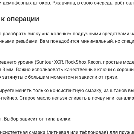
 и демпферных штоков. Ржавчина, в свою очередь, рвёт са
 к операции
а разобрать вилку «на коленке» подручными средствами ч
нными резьбами. Вам понадобится минимальный, но спец
еднего уровня (Suntour XCR, RockShox Recon, простые мод
или 8 мм. Важно использовать качественные ключи с хорош
о затянуты с большим моментом и закисли от грязи.
нируете менять только консистентную смазку, из штанов в
нтейнер. Старое масло нельзя сливать в почву или канали
. Выбор зависит от типа вилки:
нсистентная смазка (литиевая или тефлоновая) для пружи