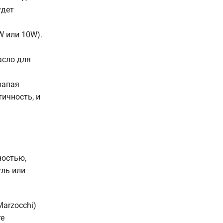
удет
W или 10W).
асло для
рапая
тичность, и
ностью,
уль или
Marzocchi)
те