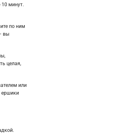
 10 минут.
ите по ним
— вы
ны,
ть целая,
вателем или
е ершики
адкой.