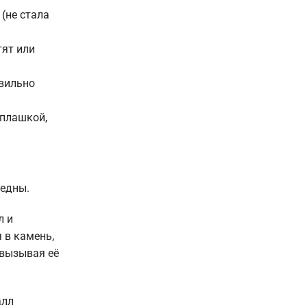
(не стала
тят или
авильно
 плашкой,
редны.
л и
 в камень,
 вызывая её
алл