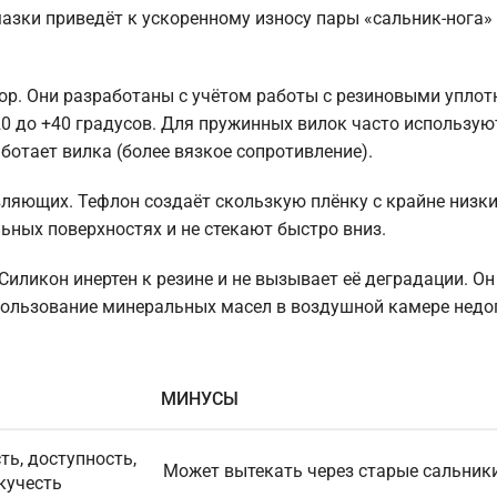
азки приведёт к ускоренному износу пары «сальник-нога» 
р. Они разработаны с учётом работы с резиновыми уплот
-20 до +40 градусов. Для пружинных вилок часто использу
ботает вилка (более вязкое сопротивление).
ляющих. Тефлон создаёт скользкую плёнку с крайне низк
ных поверхностях и не стекают быстро вниз.
ликон инертен к резине и не вызывает её деградации. Он
пользование минеральных масел в воздушной камере нед
МИНУСЫ
ть, доступность,
Может вытекать через старые сальник
кучесть