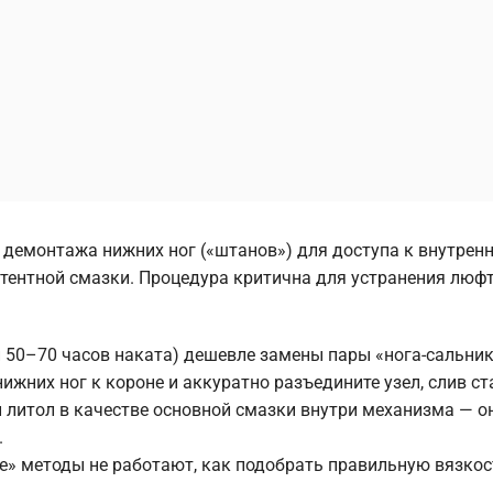
 демонтажа нижних ног («штанов») для доступа к внутрен
ентной смазки. Процедура критична для устранения люфт
и 50–70 часов наката) дешевле замены пары «нога-сальник
ижних ног к короне и аккуратно разъедините узел, слив ст
и литол в качестве основной смазки внутри механизма — о
.
» методы не работают, как подобрать правильную вязкос