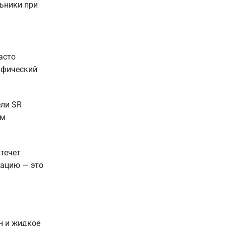
льники при
асто
ифический
ели SR
им
ытечет
зацию — это
н и жидкое