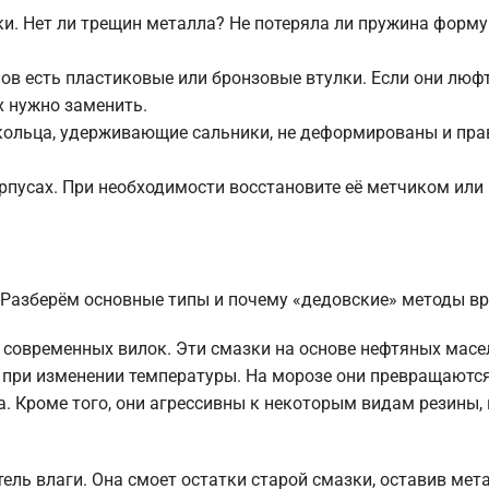
и. Нет ли трещин металла? Не потеряла ли пружина форму 
ов есть пластиковые или бронзовые втулки. Если они люф
х нужно заменить.
 кольца, удерживающие сальники, не деформированы и пр
орпусах. При необходимости восстановите её метчиком или
. Разберём основные типы и почему «дедовские» методы в
современных вилок. Эти смазки на основе нефтяных масе
при изменении температуры. На морозе они превращаются
а. Кроме того, они агрессивны к некоторым видам резины,
тель влаги. Она смоет остатки старой смазки, оставив мет