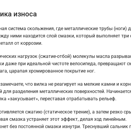
зика износа
ная система скольжения, где металлические трубы (ноги) 
жду ними находится слой смазки, который выполняет три 
еталл от коррозии.
ических нагрузок (сжатие-отбой) молекулы масла разрыва
ики даже при идеальной чистоте велосипеда, превращают с
ага, царапая хромированное покрытие ног.
замечаете, что вилка не реагирует на мелкие камни и корн
й для разделения металлических поверхностей. Начинается
лка «закусывает», переставая отрабатывать рельеф.
отивляется сжатию (статическое трение), а затем резко ср
овая смазка устраняет этот эффект, делая ход линейным.
нет без постоянной смазки изнутри. Треснувший сальник 