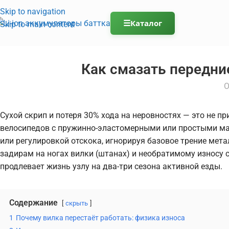
Skip to navigation
☰
Каталог
Skip to main content
Как смазать передни
О
Сухой скрип и потеря 30% хода на неровностях — это не п
велосипедов с пружинно-эластомерными или простыми м
или регулировкой отскока, игнорируя базовое трение мет
задирам на ногах вилки (штанах) и необратимому износу 
продлевает жизнь узлу на два-три сезона активной езды.
Содержание
скрыть
1
Почему вилка перестаёт работать: физика износа