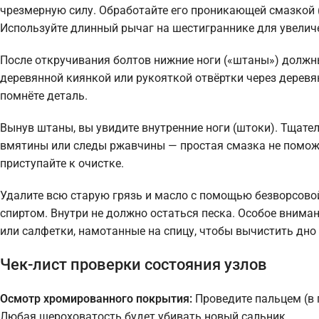
чрезмерную силу. Обработайте его проникающей смазкой (
Используйте длинный рычаг на шестиграннике для увелич
После откручивания болтов нижние ноги («штаны») должны 
деревянной киянкой или рукояткой отвёртки через дерев
помнёте деталь.
Вынув штаны, вы увидите внутренние ноги (штоки). Тщател
вмятины или следы ржавчины — простая смазка не поможет
приступайте к очистке.
Удалите всю старую грязь и масло с помощью безворсово
спиртом. Внутри не должно остаться песка. Особое вниман
или салфетки, намотанные на спицу, чтобы вычистить дно 
Чек-лист проверки состояния узлов
Осмотр хромированного покрытия:
Проведите пальцем (в 
Любая шероховатость будет убивать новый сальник.