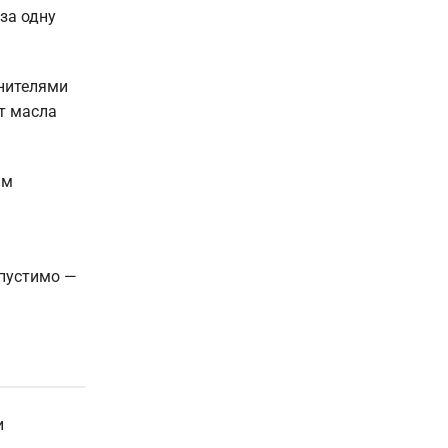
за одну
нителями
ют масла
им
опустимо —
и