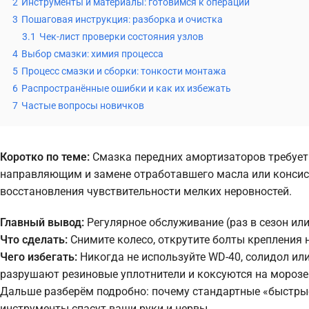
2
Инструменты и материалы: готовимся к операции
3
Пошаговая инструкция: разборка и очистка
3.1
Чек-лист проверки состояния узлов
4
Выбор смазки: химия процесса
5
Процесс смазки и сборки: тонкости монтажа
6
Распространённые ошибки и как их избежать
7
Частые вопросы новичков
Коротко по теме:
Смазка передних амортизаторов требует
направляющим и замене отработавшего масла или консист
восстановления чувствительности мелких неровностей.
Главный вывод:
Регулярное обслуживание (раз в сезон ил
Что сделать:
Снимите колесо, открутите болты крепления н
Чего избегать:
Никогда не используйте WD-40, солидол ил
разрушают резиновые уплотнители и коксуются на морозе
Дальше разберём подробно: почему стандартные «быстрые
инструменты спасут ваши руки и нервы.