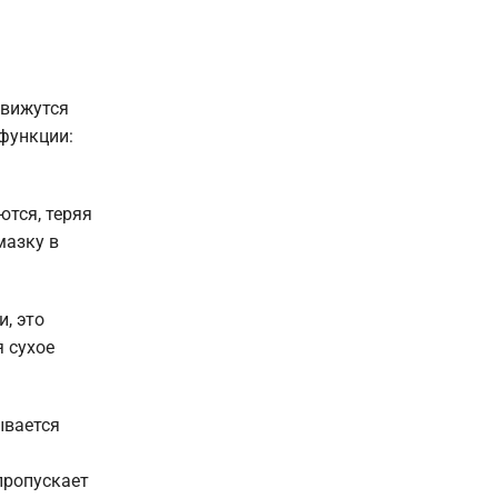
движутся
функции:
ются, теряя
мазку в
и, это
 сухое
ывается
пропускает