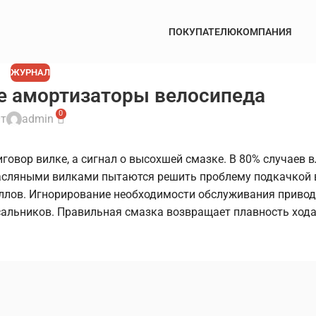
ПОКУПАТЕЛЮ
КОМПАНИЯ
ЖУРНАЛ
е амортизаторы велосипеда
0
т
admin
риговор вилке, а сигнал о высохшей смазке. В 80% случаев
асляными вилками пытаются решить проблему подкачкой 
аллов. Игнорирование необходимости обслуживания привод
сальников. Правильная смазка возвращает плавность хода