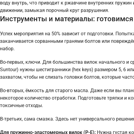
воду внутрь, что приводит к ржавчине внутренних пружин
движении, замыкая порочный круг разрушения.
Инструменты и материалы: готовимся
Успех мероприятия на 50% зависит от подготовки. Попытк
заканчивается сорванными гранями болтов или повреждё
набор.
Во-первых, ключи. Для большинства вилок начального и ср
Suntour) нужны шестигранники (hex keys) размером 5, 6 
захватом, чтобы не слизать головки болтов, которые част
Во-вторых, ёмкость для старого масла. Даже если вы пла
некоторое количество отработки. Подготовьте тряпки и ко
токсичные отходы.
В-третьих, сама смазка. Здесь нет универсального решения
Для пружинно-эластомерных вилок (P-E):
Нужна густая ко