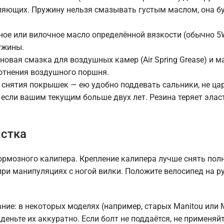
вляющих. Пружину нельзя смазывать густым маслом, она б
ое или вилочное масло определённой вязкости (обычно 5
ужины.
овая смазка для воздушных камер (Air Spring Grease) и м
отнения воздушного поршня.
 снятия покрышек — ею удобно поддевать сальники, не ца
 если вашим текущим больше двух лет. Резина теряет элас
истка
ормозного калипера. Крепление калипера лучше снять пол
ри манипуляциях с ногой вилки. Положите велосипед на р
ание: в некоторых моделях (например, старых Manitou или 
ньте их аккуратно. Если болт не поддаётся, не применяй