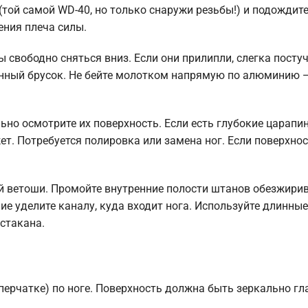
той самой WD-40, но только снаружи резьбы!) и подождите
ения плеча силы.
свободно сняться вниз. Если они прилипли, слегка постуч
янный брусок. Не бейте молотком напрямую по алюминию 
ьно осмотрите их поверхность. Если есть глубокие царапи
. Потребуется полировка или замена ног. Если поверхнос
й ветоши. Промойте внутренние полости штанов обезжири
ие уделите каналу, куда входит нога. Используйте длинны
стакана.
перчатке) по ноге. Поверхность должна быть зеркально гл