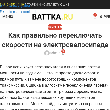
8 (910) 656-11-10
БАТАРЕИ И КОМПЛЕКТУЮЩИЕ
Skip to navigation
Skip to main content
0
МЕНЮ
0
РУБ
ЖУРНАЛ
Как правильно переключать
скорости на электровелосипеде
0
admin
Рывок цепи, хруст переключателя и внезапная потеря
мощности на подъёме — это не просто дискомфорт, а
прямой путь к замене дорогостоящих компонентов
трансмиссии. Ошибка в алгоритме переключения передач
на электровелосипеде стоит в три раза дороже, чем на
обычном байке, из-за высоких крутящих моментов
электромотора. Многие райдеры интуитивно переносят
навыки с механических велосипедов, забывая, что здесь в