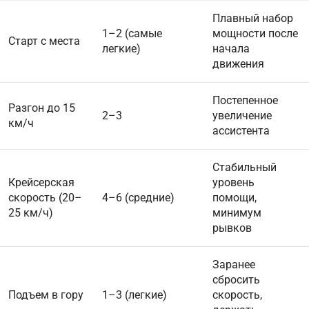
Плавный набор
1–2 (самые
мощности после
Старт с места
легкие)
начала
движения
Постепенное
Разгон до 15
2–3
увеличение
км/ч
ассистента
Стабильный
Крейсерская
уровень
скорость (20–
4–6 (средние)
помощи,
25 км/ч)
минимум
рывков
Заранее
сбросить
Подъем в гору
1–3 (легкие)
скорость,