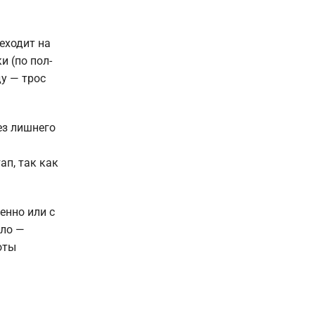
еходит на
и (по пол-
ду — трос
ез лишнего
п, так как
енно или с
гло —
оты