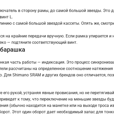
лючатель в сторону рамы, до самой большой звезды. Это д
винт L.
 линию с самой большой звездой кассеты. Опять же, смотри
ся на крайние передачи вручную. Если рамка упирается и 
еко — подтяните соответствующий винт.
 барашка
онкая часть работы — индексация. Это процесс синхрониза
тели рассчитаны на определенное соотношение натяжения 
o. Для Shimano SRAM и других брендов оно отличается, по
 его рукой, устраняя явные провисания, но не перетягивай
риведет к тому, что переключение на меньшие звезды буд
ения (обычно находится на манетке или на выходе троса и
оборот. Этот один оборот дает необходимый запас для тонк