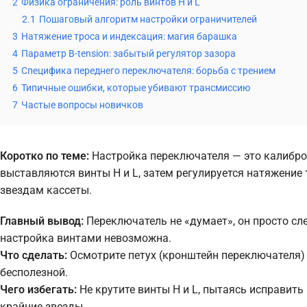
2
Физика ограничения: роль винтов H и L
2.1
Пошаговый алгоритм настройки ограничителей
3
Натяжение троса и индексация: магия барашка
4
Параметр B-tension: забытый регулятор зазора
5
Специфика переднего переключателя: борьба с трением
6
Типичные ошибки, которые убивают трансмиссию
7
Частые вопросы новичков
Коротко по теме:
Настройка переключателя — это калибро
выставляются винты H и L, затем регулируется натяжение
звездам кассеты.
Главный вывод:
Переключатель не «думает», он просто сле
настройка винтами невозможна.
Что сделать:
Осмотрите петух (кронштейн переключателя) 
бесполезной.
Чего избегать:
Не крутите винты H и L, пытаясь исправить
крайние звезды.