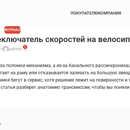
ПОКУПАТЕЛЮ
КОМПАНИЯ
ЖУРНАЛ
еключатель скоростей на велоси
0
т
admin
за поломки механизма, а из-за банального рассинхронизац
етает на раму или отказывается залезать на большую звез
ике бегут в сервис, хотя решение лежит на поверхности и 
 статья разберет анатомию трансмиссии, чтобы вы поняли
ы