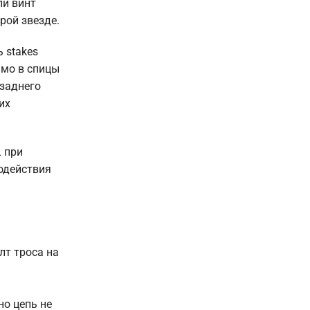
ли винт
рой звезде.
 stakes
ямо в спицы
 заднего
их
L при
одействия
лт троса на
но цепь не