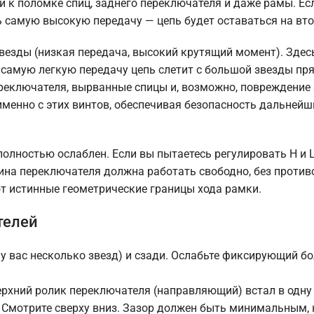
и к поломке спиц, заднего переключателя и даже рамы. Ес
 самую высокую передачу — цепь будет оставаться на вто
везды (низкая передача, высокий крутящий момент). Здесь
 самую легкую передачу цепь слетит с большой звезды пр
ереключателя, вырванные спицы и, возможно, повреждение
менно с этих винтов, обеспечивая безопасность дальнейш
полностью ослаблен. Если вы пытаетесь регулировать H и 
ина переключателя должна работать свободно, без против
т истинные геометрические границы хода рамки.
телей
у вас несколько звезд) и сзади. Ослабьте фиксирующий бо
верхний ролик переключателя (направляющий) встал в одну
 Смотрите сверху вниз. Зазор должен быть минимальным, 