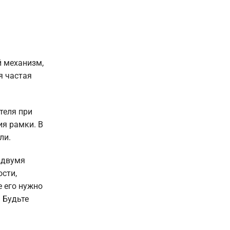
й механизм,
я частая
ателя при
ия рамки. В
ли.
 двумя
сти,
е его нужно
 Будьте