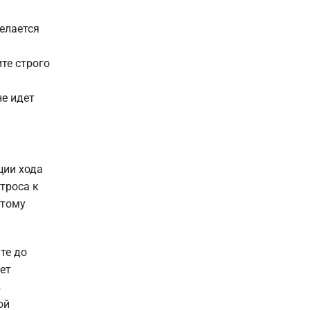
елается
те строго
не идет
ции хода
троса к
этому
те до
ет
з
ой