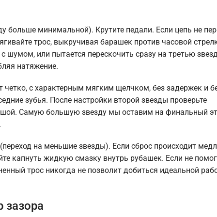
ду больше минимальной). Крутите педали. Если цепь не пер
тягивайте трос, выкручивая барашек против часовой стрелк
, с шумом, или пытается перескочить сразу на третью звез
бляя натяжение.
т четко, с характерным мягким щелчком, без задержек и б
седние зубья. После настройки второй звезды проверьте
ьшой. Самую большую звезду мы оставим на финальный эта
.
(переход на меньшие звезды). Если сброс происходит медл
уйте капнуть жидкую смазку внутрь рубашек. Если не помо
зненный трос никогда не позволит добиться идеальной раб
р зазора