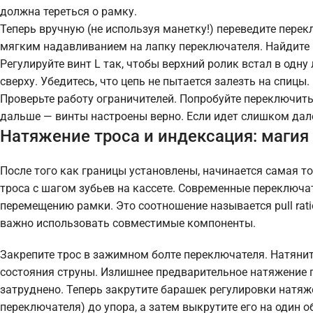
должна тереться о рамку.
Теперь вручную (не используя манетку!) переведите перек
мягким надавливанием на лапку переключателя. Найдите 
Регулируйте винт L так, чтобы верхний ролик встал в одну
сверху. Убедитесь, что цепь не пытается залезть на спицы.
Проверьте работу ограничителей. Попробуйте переключить
дальше — винты настроены верно. Если идет слишком дал
Натяжение троса и индексация: магия
После того как границы установлены, начинается самая т
троса с шагом зубьев на кассете. Современные переключа
перемещению рамки. Это соотношение называется pull rati
важно использовать совместимые компоненты.
Закрепите трос в зажимном болте переключателя. Натяните
состояния струны. Излишнее предварительное натяжение п
затруднено. Теперь закрутите барашек регулировки натяж
переключателя) до упора, а затем выкрутите его на один 