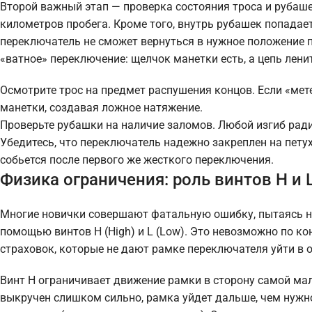
Второй важный этап — проверка состояния троса и рубаш
километров пробега. Кроме того, внутрь рубашек попадает г
переключатель не сможет вернуться в нужное положение п
«ватное» переключение: щелчок манетки есть, а цепь лени
Осмотрите трос на предмет распушения концов. Если «мете
манетки, создавая ложное натяжение.
Проверьте рубашки на наличие заломов. Любой изгиб ради
Убедитесь, что переключатель надежно закреплен на петух
собьется после первого же жесткого переключения.
Физика ограничения: роль винтов H и 
Многие новички совершают фатальную ошибку, пытаясь на
помощью винтов H (High) и L (Low). Это невозможно по к
страховок, которые не дают рамке переключателя уйти в 
Винт H ограничивает движение рамки в сторону самой мал
выкручен слишком сильно, рамка уйдет дальше, чем нужно