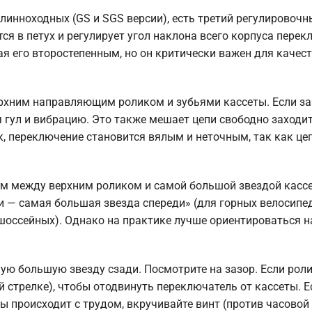
инноходных (GS и SGS версии), есть третий регулировочн
тся в петух и регулирует угол наклона всего корпуса пере
ая его второстепенным, но он критически важен для качес
рхним направляющим роликом и зубьями кассеты. Если за
я гул и вибрацию. Это также мешает цепи свободно заходи
к, переключение становится вялым и неточным, так как це
м между верхним роликом и самой большой звездой кассе
и — самая большая звезда спереди» (для горных велосипе
оссейных). Однако на практике лучше ориентироваться на
ую большую звезду сзади. Посмотрите на зазор. Если роли
й стрелке), чтобы отодвинуть переключатель от кассеты. Е
 происходит с трудом, вкручивайте винт (против часовой 