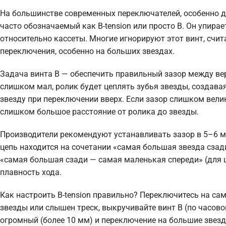
На большинстве современных переключателей, особенно дл
часто обозначаемый как B-tension или просто B. Он упирае
относительно кассеты. Многие игнорируют этот винт, счит
переключения, особенно на больших звездах.
Задача винта B — обеспечить правильный зазор между ве
слишком мал, ролик будет цеплять зубья звезды, создава
звезду при переключении вверх. Если зазор слишком вели
слишком большое расстояние от ролика до звезды.
Производители рекомендуют устанавливать зазор в 5–6 м
цепь находится на сочетании «самая большая звезда сзад
«самая большая сзади — самая маленькая спереди» (для ш
плавность хода.
Как настроить B-tension правильно? Переключитесь на сам
звезды или слышен треск, выкручивайте винт B (по часово
огромный (более 10 мм) и переключение на большие звезды