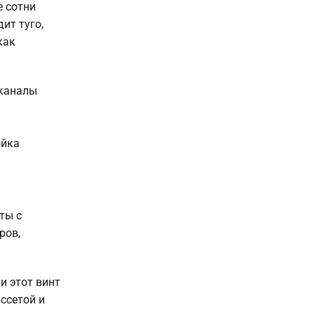
е сотни
ит туго,
как
 каналы
ойка
ты с
ров,
и этот винт
ссетой и