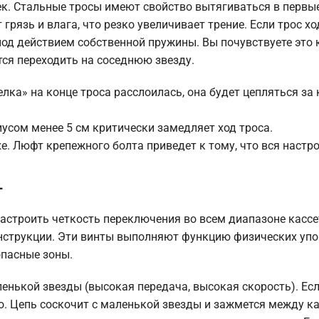
ек. Стальные тросы имеют свойство вытягиваться в первы
рязь и влага, что резко увеличивает трение. Если трос ход
од действием собственной пружины. Вы почувствуете это 
тся переходить на соседнюю звезду.
лка» на конце троса расслоилась, она будет цепляться за
усом менее 5 см критически замедляет ход троса.
е. Люфт крепежного болта приведет к тому, что вся настр
L
строить четкость переключения во всем диапазоне кассе
онструкции. Эти винты выполняют функцию физических упо
опасные зоны.
енькой звезды (высокая передача, высокая скорость). Есл
. Цепь соскочит с маленькой звезды и зажмется между ка