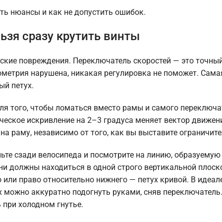
сть нюансы и как не допустить ошибок.
ьзя сразу крутить винты
ские повреждения. Переключатель скоростей — это точны
еометрия нарушена, никакая регулировка не поможет. Сама
ый петух.
ая для того, чтобы ломаться вместо рамы и самого переключ
ческое искривление на 2–3 градуса меняет вектор движен
 на раму, независимо от того, как вы выставите ограничите
ньте сзади велосипеда и посмотрите на линию, образуемую
 должны находиться в одной строго вертикальной плоско
 или право относительно нижнего — петух кривой. В идеал
х можно аккуратно подогнуть руками, сняв переключатель.
 при холодном гнутье.