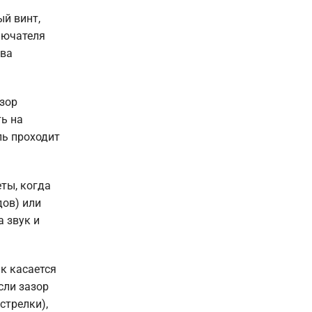
ый винт,
ключателя
тва
зор
ть на
пь проходит
ты, когда
дов) или
 звук и
к касается
сли зазор
стрелки),