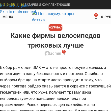
8 (910) 656-11-10
БАТАРЕИ И КОМПЛЕКТУЮЩИЕ
Skip to navigation
Skip to main content
0
МЕНЮ
0
РУБ
ЖУРНАЛ
Какие фирмы велосипедов
трюковых лучше
0
admin
Выбор рамы для BMX — это не просто покупка железа, а
инвестиция в вашу безопасность и прогресс. Ошибка с
выбором бренда на старте часто приводит к тому, что
через полгода райдер оказывается в сервисе с треснувшей
геометрией или, что хуже, получает травму из-за
непредсказуемого поведения велосипеда при
приземлении. Рынок перенасыщен наклейками, но
реальная инженерия скрыта внутри труб и сварных швов.