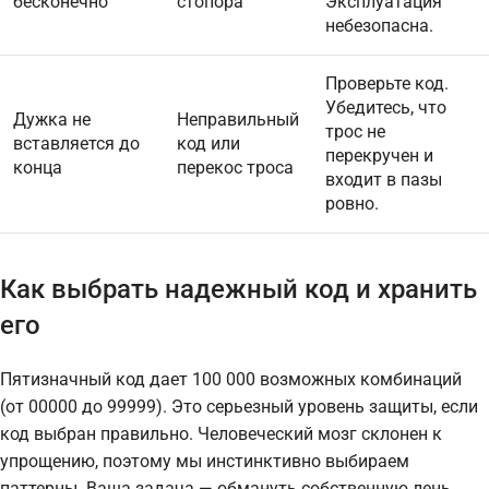
бесконечно
стопора
Эксплуатация
небезопасна.
Проверьте код.
Убедитесь, что
Дужка не
Неправильный
трос не
вставляется до
код или
перекручен и
конца
перекос троса
входит в пазы
ровно.
Как выбрать надежный код и хранить
его
Пятизначный код дает 100 000 возможных комбинаций
(от 00000 до 99999). Это серьезный уровень защиты, если
код выбран правильно. Человеческий мозг склонен к
упрощению, поэтому мы инстинктивно выбираем
паттерны. Ваша задача — обмануть собственную лень.