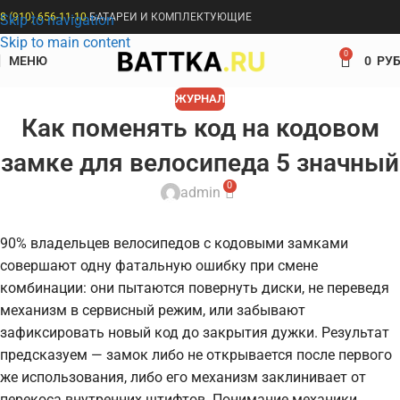
8 (910) 656-11-10
БАТАРЕИ И КОМПЛЕКТУЮЩИЕ
Skip to navigation
Skip to main content
0
МЕНЮ
0
РУБ
ЖУРНАЛ
Как поменять код на кодовом
замке для велосипеда 5 значный
0
admin
90% владельцев велосипедов с кодовыми замками
совершают одну фатальную ошибку при смене
комбинации: они пытаются повернуть диски, не переведя
механизм в сервисный режим, или забывают
зафиксировать новый код до закрытия дужки. Результат
предсказуем — замок либо не открывается после первого
же использования, либо его механизм заклинивает от
перекоса внутренних штифтов. Понимание механики