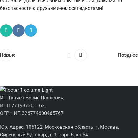
оставили. Делитесь своим опытом и лайфхаками по
безопасности с друзьями-велосипедистами!
Новые
Позднее
ИП Ткачёв Борис Павлович,
ИНН 771987201162,
ОГРН ИП 326774600465767
Юр. Адрес: 105122, Московская область, г. Москва,
Сиреневый бульвар, д. 3, корп 6, кв 54