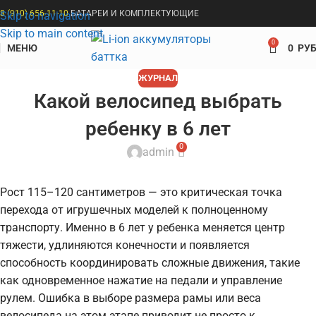
8 (910) 656-11-10
БАТАРЕИ И КОМПЛЕКТУЮЩИЕ
Skip to navigation
Skip to main content
0
МЕНЮ
0
РУБ
ЖУРНАЛ
Какой велосипед выбрать
ребенку в 6 лет
0
admin
Рост 115–120 сантиметров — это критическая точка
перехода от игрушечных моделей к полноценному
транспорту. Именно в 6 лет у ребенка меняется центр
тяжести, удлиняются конечности и появляется
способность координировать сложные движения, такие
как одновременное нажатие на педали и управление
рулем. Ошибка в выборе размера рамы или веса
велосипеда на этом этапе приводит не просто к