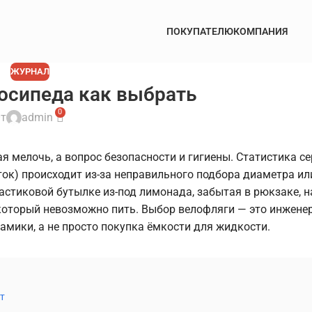
ПОКУПАТЕЛЮ
КОМПАНИЯ
ЖУРНАЛ
осипеда как выбрать
0
т
admin
ая мелочь, а вопрос безопасности и гигиены. Статистика с
ток) происходит из-за неправильного подбора диаметра ил
ластиковой бутылке из-под лимонада, забытая в рюкзаке, н
, который невозможно пить. Выбор велофляги — это инжене
амики, а не просто покупка ёмкости для жидкости.
т