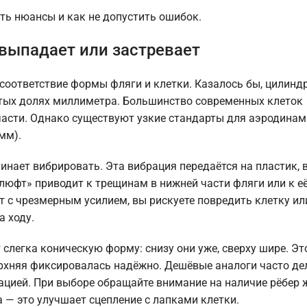
сть нюансы и как не допустить ошибок.
 выпадает или застревает
соответствие формы фляги и клетки. Казалось бы, цилиндр
сятых долях миллиметра. Большинство современных клеток
асти. Однако существуют узкие стандарты для аэродинам
мм).
ачинает вибрировать. Эта вибрация передаётся на пластик,
люфт» приводит к трещинам в нижней части фляги или к е
т с чрезмерным усилием, вы рискуете повредить клетку ил
а ходу.
легка коническую форму: снизу они уже, сверху шире. Эт
 верхняя фиксировалась надёжно. Дешёвые аналоги часто д
ацией. При выборе обращайте внимание на наличие рёбер 
 — это улучшает сцепление с лапками клетки.