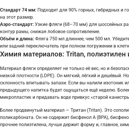
Стандарт 74 мм:
Подходит для 90% горных, гибридных и го
на этот размер.
Аэро-стандарт:
Узкие фляги (68–70 мм) для шоссейных р
контур рамы, снижая лобовое сопротивление.
Объём и длина:
Фляга 750 мл длиннее, чем 500 мл. Убедит
или задний переключатель при полном погружении в клетк
Химия материалов: Tritan, полиэтилен
Материал фляги определяет не только её вес, но и безоп
низкой плотности (LDPE). Он мягкий, лёгкий и дешёвый. Н
склонность впитывать запахи. Если вы налили изотоник ил
предыдущего напитка будет ощущаться ещё неделю. Более 
микропластик и придавать воде привкус «старой канистры
Более продвинутый материал — Тритан (Tritan). Это сопо
поликарбоната. Он не содержит бисфенол А (BPA), бисфено
прочнее полиэтилена, лучше держит форму и, главное, хим