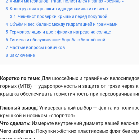
2
Химия материалов: Tritan, полиэтилен и запах «резины»
3
Конструкция крышки: гидродинамика и гигиена
3.1
Чек-лист проверки крышки перед покупкой
4
Объём и вес: баланс между гидратацией и граммами
5
Термоизоляция и цвет: физика нагрева на солнце
6
Гигиена и обслуживание: борьба с биоплёнкой
7
Частые вопросы новичков
8
Заключение
Коротко по теме:
Для шоссейных и гравийных велосипедов 
горных (MTB) — ударопрочность и защита от грязи через к
крышка обеспечивать герметичность при переворачивани
Главный вывод:
Универсальный выбор — фляга из полипро
крышкой и носиком «спорт-топ».
Что сделать:
Измерьте внутренний диаметр вашей вело-кл
Чего избегать:
Покупки жёстких пластиковых фляг без се
активной езды.