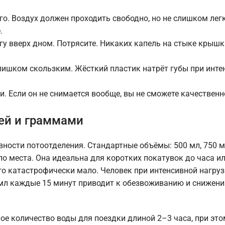
го. Воздух должен проходить свободно, но не слишком легк
.
гу вверх дном. Потрясите. Никаких капель на стыке крышк
лишком скользким. Жёсткий пластик натрёт губы при инт
. Если он не снимается вообще, вы не сможете качествен
ей и граммами
вности потоотделения. Стандартные объёмы: 500 мл, 750 м
ло места. Она идеальна для коротких покатувок до часа и
го катастрофически мало. Человек при интенсивной нагруз
00 мл каждые 15 минут приводит к обезвоживанию и снижен
ое количество воды для поездки длиной 2–3 часа, при это