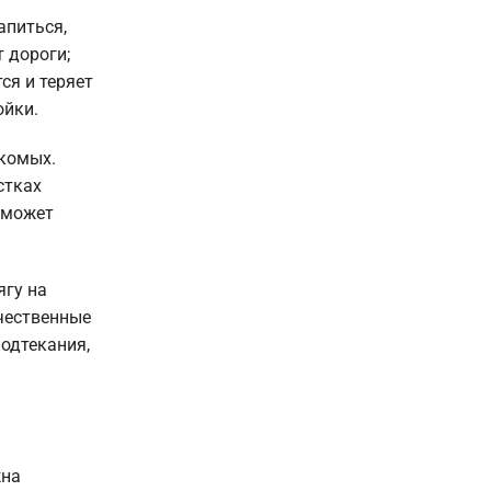
апиться,
 дороги;
ся и теряет
ойки.
екомых.
стках
я может
ягу на
ачественные
одтекания,
жна