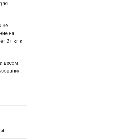
для
о не
ние на
ет 2+ кг к
и весом
ьзования,
мы