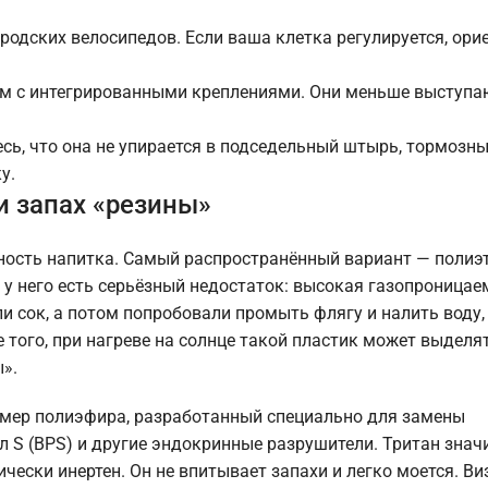
родских велосипедов. Если ваша клетка регулируется, ори
ам с интегрированными креплениями. Они меньше выступа
есь, что она не упирается в подседельный штырь, тормозн
у.
 и запах «резины»
асность напитка. Самый распространённый вариант — полиэ
о у него есть серьёзный недостаток: высокая газопроницае
и сок, а потом попробовали промыть флягу и налить воду,
того, при нагреве на солнце такой пластик может выделя
».
лимер полиэфира, разработанный специально для замены
л S (BPS) и другие эндокринные разрушители. Тритан знач
ически инертен. Он не впитывает запахи и легко моется. В