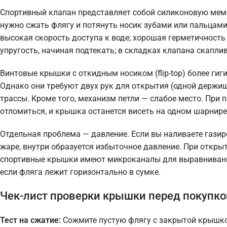
Спортивный клапан представляет собой силиконовую мем
нужно сжать флягу и потянуть носик зубами или пальцами.
высокая скорость доступа к воде; хорошая герметичность 
упругость, начиная подтекать; в складках клапана скаплив
Винтовые крышки с откидным носиком (flip-top) более ги
Однако они требуют двух рук для открытия (одной держиш
трассы. Кроме того, механизм петли — слабое место. При
отломиться, и крышка останется висеть на одном шарнире 
Отдельная проблема — давление. Если вы наливаете газир
жаре, внутри образуется избыточное давление. При откры
спортивные крышки имеют микроканалы для выравнивания 
если фляга лежит горизонтально в сумке.
Чек-лист проверки крышки перед покупко
Тест на сжатие:
Сожмите пустую флягу с закрытой крышко