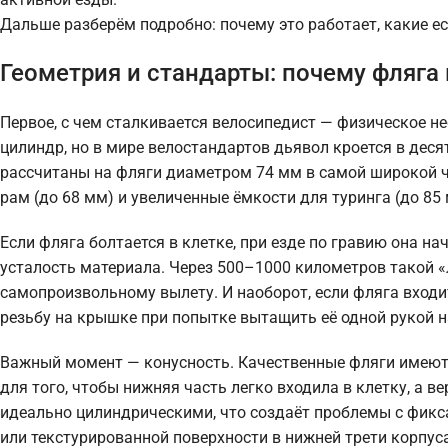
Дальше разберём подробно: почему это работает, какие е
Геометрия и стандарты: почему фляга
Первое, с чем сталкивается велосипедист — физическое не
цилиндр, но в мире велостандартов дьявол кроется в де
рассчитаны на фляги диаметром 74 мм в самой широкой ч
рам (до 68 мм) и увеличенные ёмкости для туринга (до 85 
Если фляга болтается в клетке, при езде по гравию она н
усталость материала. Через 500–1000 километров такой «
самопроизвольному вылету. И наоборот, если фляга входи
резьбу на крышке при попытке вытащить её одной рукой н
Важный момент — конусность. Качественные фляги имеют с
для того, чтобы нижняя часть легко входила в клетку, а
идеально цилиндрическими, что создаёт проблемы с фикс
или текстурированной поверхности в нижней трети корпуса