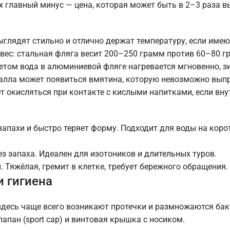
Их главный минус — цена, которая может быть в 2–3 раза 
глядят стильно и отлично держат температуру, если име
, вес: стальная фляга весит 200–250 грамм против 60–80 г
 Летом вода в алюминиевой фляге нагревается мгновенно, 
еталла может появиться вмятина, которую невозможно выпр
т окисляться при контакте с кислыми напитками, если вну
запахи и быстро теряет форму. Подходит для воды на коро
з запаха. Идеален для изотоников и длительных туров.
 Тяжёлая, гремит в клетке, требует бережного обращения.
 гигиена
десь чаще всего возникают протечки и размножаются бак
апан (sport cap) и винтовая крышка с носиком.