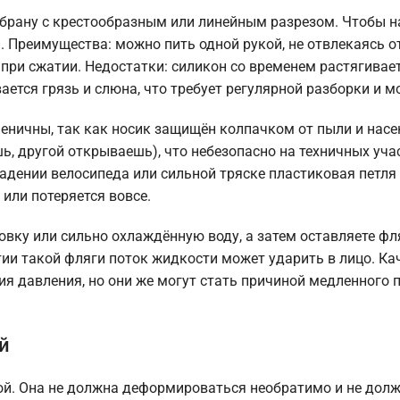
брану с крестообразным или линейным разрезом. Чтобы н
 Преимущества: можно пить одной рукой, не отвлекаясь от
при сжатии. Недостатки: силикон со временем растягивает
ается грязь и слюна, что требует регулярной разборки и м
гиеничны, так как носик защищён колпачком от пыли и нас
ь, другой открываешь), что небезопасно на техничных уча
 падении велосипеда или сильной тряске пластиковая петл
или потеряется вовсе.
овку или сильно охлаждённую воду, а затем оставляете фл
тии такой фляги поток жидкости может ударить в лицо. К
давления, но они же могут стать причиной медленного п
й
й. Она не должна деформироваться необратимо и не дол