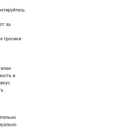
ентируйтесь
ют за
ые тросики
тилен
мость и
 вкус
ть
ительно
изуально