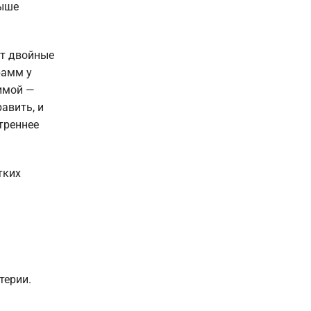
выше
ют двойные
рамм у
зимой —
авить, и
треннее
тких
терии.