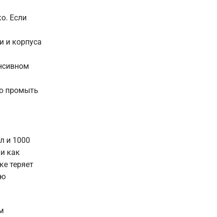
о. Если
и и корпуса
енсивном
но промыть
л и 1000
ли как
ке теряет
ию
м