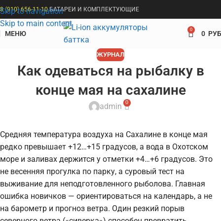
8 (910) 656-11-10
БАТАРЕИ И КОМПЛЕКТУЮЩИЕ
Skip to navigation
Skip to main content
0
МЕНЮ
0
РУБ
ЖУРНАЛ
Как одеваться на рыбалку в
конце мая на сахалине
0
admin
Средняя температура воздуха на Сахалине в конце мая
редко превышает +12…+15 градусов, а вода в Охотском
море и заливах держится у отметки +4…+6 градусов. Это
не весенняя прогулка по парку, а суровый тест на
выживание для неподготовленного рыболова. Главная
ошибка новичков — ориентироваться на календарь, а не
на барометр и прогноз ветра. Один резкий порыв
северного ветра («сиверка») способен превратить