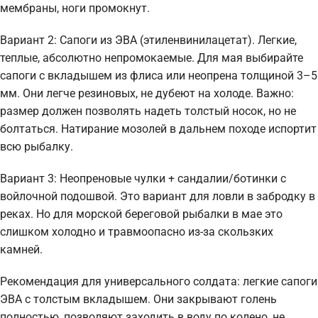
мембраны, ноги промокнут.
Вариант 2: Сапоги из ЭВА (этиленвинилацетат). Легкие,
теплые, абсолютно непромокаемые. Для мая выбирайте
сапоги с вкладышем из флиса или неопрена толщиной 3–5
мм. Они легче резиновых, не дубеют на холоде. Важно:
размер должен позволять надеть толстый носок, но не
болтаться. Натирание мозолей в дальнем походе испортит
всю рыбалку.
Вариант 3: Неопреновые чулки + сандалии/ботинки с
войлочной подошвой. Это вариант для ловли в забродку в
реках. Но для морской береговой рыбалки в мае это
слишком холодно и травмоопасно из-за скользких
камней.
Рекомендация для универсального солдата: легкие сапоги
ЭВА с толстым вкладышем. Они закрывают голень
полностью, позволяют заходить в воду по колено, не