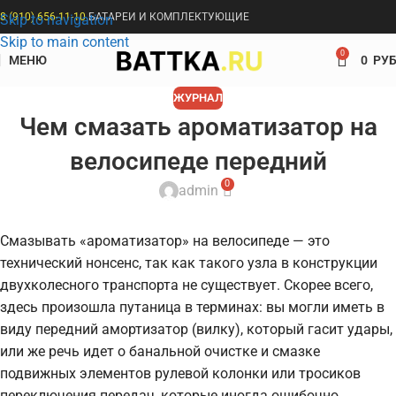
8 (910) 656-11-10
БАТАРЕИ И КОМПЛЕКТУЮЩИЕ
Skip to navigation
Skip to main content
0
МЕНЮ
0
РУБ
ЖУРНАЛ
Чем смазать ароматизатор на
велосипеде передний
0
admin
Смазывать «ароматизатор» на велосипеде — это
технический нонсенс, так как такого узла в конструкции
двухколесного транспорта не существует. Скорее всего,
здесь произошла путаница в терминах: вы могли иметь в
виду передний амортизатор (вилку), который гасит удары,
или же речь идет о банальной очистке и смазке
подвижных элементов рулевой колонки или тросиков
переключения передач, которые иногда ошибочно