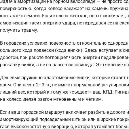
Задача амортизации на горном велосипеде — не просто сде
поверхностью. Когда колесо наезжает на камень, пружина
контакте с землей. Если колесо жесткое, оно отскакивает, т
амортизация гасит энергию удара, не передавая ее на ске
получить травму.
В городских условиях поверхность относительно однородна
большого хода подвески (хода вилки). Здесь вступает в с
дорогой, при работе поглощает часть энергии педалирова
раскачку вилки, а не на разгон велосипеда. Это явление н
Дешевые пружинно-эластомерные вилки, которые ставят н
злом. Они весят 2–3 кг, не имеют нормальной регулировки
лишний вес, который к тому же «съедает» ваш КПД. Ригид
на колесо, делая разгон мгновенным и четким.
Если ваш городской маршрут включает разбитые дороги и
амортизирующий подседельный штырь или широкие покрыш
гася высокочастотную вибрацию, которая утомляет больше