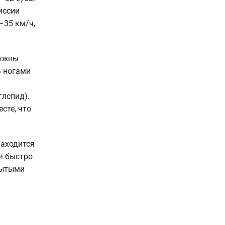
иссии
–35 км/ч,
нужны
ь ногами
глспид).
сте, что
находится
ия быстро
рытыми