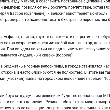
лать езду мягкой, а обеспечить постоянное сцепление кол
 и демпфер позволяют ему обогнуть препятствие, оставаяс
еряя traction (сцепление), и велосипедист теряет контроль.
лет райдера, что позволяет ехать быстрее по неровностям 
. Асфальт, плитка, грунт в парке — эти покрытия не требу
илу закон сохранения энергии: любой амортизатор, даже с
ния. При каждом нажатии на педаль часть вашего усилия у
азывается «педальный кивок» (bobbing).
а бюджетные горные велосипеды, в городе становятся на
 отскока и часто блокируются не полностью. В итоге вы т
ная (жесткая) вилка на городском велосипеде передает 10
ли брусчатку, лучшим решением будет не полноценная MTB
ки низкого давления. Резина работает как микро-аморти
 всего, но не поглощает энергию разгона так сильно, как