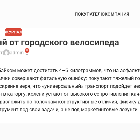
ПОКУПАТЕЛЮ
КОМПАНИЯ
ЖУРНАЛ
й от городского велосипеда
0
т
admin
байком может достигать 4–6 килограммов, что на асфальт
овички совершают фатальную ошибку: покупают тяжелый г
искренне веря, что «универсальный» транспорт подойдет ве
 в каторгу, колени устают от высокого сопротивления кач
 разложить по полочкам конструктивные отличия, физику 
румент под свои задачи, а не под маркетинговые лозунги.