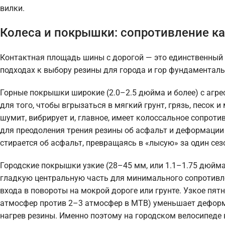
вилки.
Колеса и покрышки: сопротивление к
Контактная площадь шины с дорогой — это единственный 
подходах к выбору резины для города и гор фундаментал
Горные покрышки широкие (2.0–2.5 дюйма и более) с агр
для того, чтобы вгрызаться в мягкий грунт, грязь, песок 
шумит, вибрирует и, главное, имеет колоссальное сопрот
для преодоления трения резины об асфальт и деформации 
стирается об асфальт, превращаясь в «лысую» за один сез
Городские покрышки узкие (28–45 мм, или 1.1–1.75 дюйм
гладкую центральную часть для минимального сопротивл
входа в повороты на мокрой дороге или грунте. Узкое пят
атмосфер против 2–3 атмосфер в MTB) уменьшает дефор
нагрев резины. Именно поэтому на городском велосипеде в