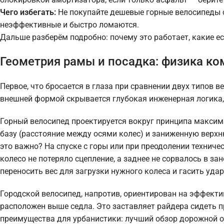
Чего избегать:
Не покупайте дешевые горные велосипеды с
неэффективные и быстро ломаются.
Дальше разберём подробно: почему это работает, какие е
Геометрия рамы и посадка: физика ко
Первое, что бросается в глаза при сравнении двух типов в
внешней формой скрывается глубокая инженерная логика,
Горный велосипед проектируется вокруг принципа максим
базу (расстояние между осями колес) и заниженную верхн
это важно? На спуске с горы или при преодолении техниче
колесо не потеряло сцепление, а заднее не сорвалось в за
переносить вес для загрузки нужного колеса и гасить уд
Городской велосипед, напротив, ориентирован на эффектив
расположен выше седла. Это заставляет райдера сидеть 
преимущества для урбанистики: лучший обзор дорожной о