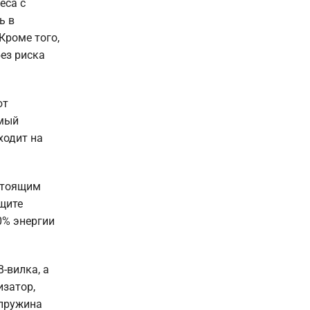
еса с
ь в
 Кроме того,
без риска
ют
амый
ходит на
стоящим
ащите
0% энергии
-вилка, а
затор,
 пружина