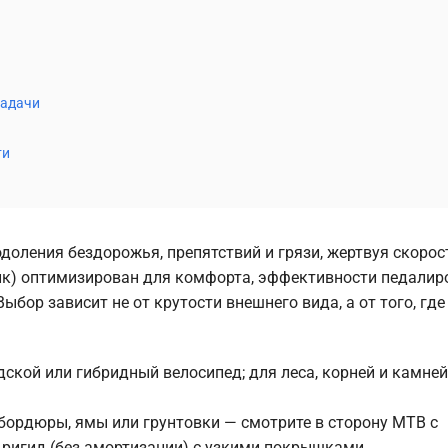
задачи
ти
доления бездорожья, препятствий и грязи, жертвуя скорос
айк) оптимизирован для комфорта, эффективности педалир
бор зависит не от крутости внешнего вида, а от того, где
дской или гибридный велосипед; для леса, корней и камне
 бордюры, ямы или грунтовки — смотрите в сторону MTB с
 ригид (без амортизации) с узкими покрышками.