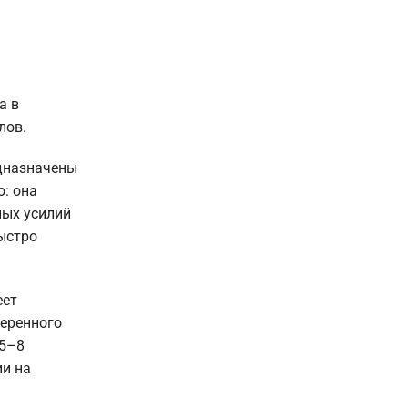
а в
лов.
едназначены
о: она
ных усилий
ыстро
еет
веренного
(5–8
и на