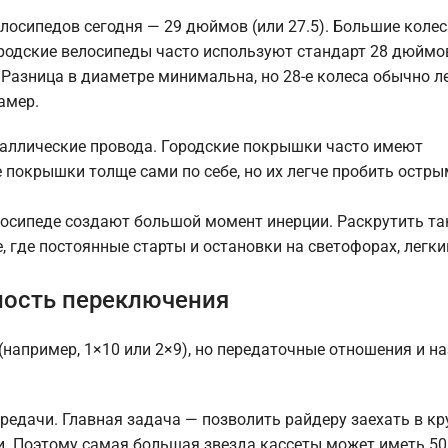
елосипедов сегодня — 29 дюймов (или 27.5). Большие коле
родские велосипеды часто используют стандарт 28 дюймов
Разница в диаметре минимальна, но 28-е колеса обычно ле
амер.
таллические провода. Городские покрышки часто имеют
е покрышки толще сами по себе, но их легче пробить остр
осипеде создают большой момент инерции. Раскрутить та
де, где постоянные старты и остановки на светофорах, легк
ность переключения
например, 1×10 или 2×9), но передаточные отношения и н
редачи. Главная задача — позволить райдеру заехать в кр
ти. Поэтому самая большая звезда кассеты может иметь 50