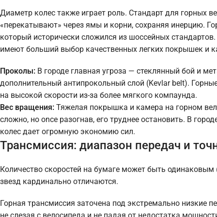
Диаметр колес также играет роль. Стандарт для горных в
«перекатывают» через ямы и корни, сохраняя инерцию. Го
который исторически сложился из шоссейных стандартов. 
имеют больший выбор качественных легких покрышек и к
Проколы:
В городе главная угроза — стеклянный бой и ме
дополнительный антипрокольный слой (Kevlar belt). Горны
на высокой скорости из-за более мягкого компаунда.
Вес вращения:
Тяжелая покрышка и камера на горном вел
сложно, но once разогнав, его труднее остановить. В горо
колес дает огромную экономию сил.
Трансмиссия: диапазон передач и точ
Количество скоростей на бумаге может быть одинаковым (
звезд кардинально отличаются.
Горная трансмиссия заточена под экстремально низкие пе
не слезая с велосипеда и не падая от недостатка мощнос