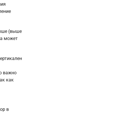
ния
ление
выше (выше
ка может
вертикален
но важно
ак как
ор в