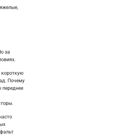
тяжелые,
Но за
ловиях.
е короткую
ад. Почему
ы переднее
аторы.
часто
вых
сфальт