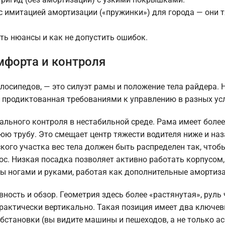
 имитацией амортизации («пружинки») для города — они 
сть нюансы и как не допустить ошибок.
мфорта и контроля
елосипедов, — это силуэт рамы и положение тела райдера. 
 продиктованная требованиями к управлению в разных ус
ального контроля в нестабильной среде. Рама имеет боле
юю трубу. Это смещает центр тяжести водителя ниже и наз
ского участка вес тела должен быть распределен так, чтоб
нос. Низкая посадка позволяет активно работать корпусом,
ары ногами и руками, работая как дополнительные амортиз
ность и обзор. Геометрия здесь более «растянутая», руль 
практически вертикально. Такая позиция имеет два ключе
бстановки (вы видите машины и пешеходов, а не только а