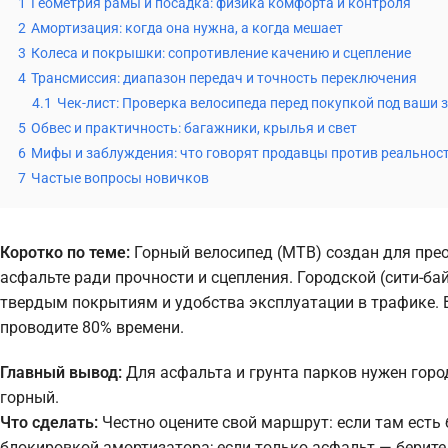
1
Геометрия рамы и посадка: физика комфорта и контроля
2
Амортизация: когда она нужна, а когда мешает
3
Колеса и покрышки: сопротивление качению и сцепление
4
Трансмиссия: диапазон передач и точность переключения
4.1
Чек-лист: Проверка велосипеда перед покупкой под ваши 
5
Обвес и практичность: багажники, крылья и свет
6
Мифы и заблуждения: что говорят продавцы против реальнос
7
Частые вопросы новичков
Коротко по теме:
Горный велосипед (MTB) создан для прео
асфальте ради прочности и сцепления. Городской (сити-б
твердым покрытиям и удобства эксплуатации в трафике. Вы
проводите 80% времени.
Главный вывод:
Для асфальта и грунта парков нужен горо
горный.
Что сделать:
Честно оцените свой маршрут: если там есть
блокировкой амортизатора; если только асфальт — берите