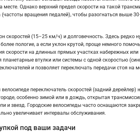
а месте. Однако верхний предел скорости на такой трансм
а (частоты вращения педалей), чтобы разогнаться выше 30
н скоростей (15–25 км/ч) и долговечность. Здесь редко 
более пологие, а если уклон крутой, проще немного помоч
ия скорости на длинных прямых участках набережных или
я планетарные втулки или системы с одной скоростью (син
еключателей и позволяет переключать передачи стоя на ме
 велосипеде переключатель скоростей (задний дерейлер) 
 городе, особенно зимой или в дождь, открытая трансмисс
цепи и звезд. Городские велосипеды часто оснащаются зак
ально увеличивает интервалы обслуживания.
купкой под ваши задачи