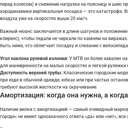
перед колесом) и снижение нагрузки на поясницу и шею пр
аэродинамики вертикальная посадка — это катастрофа. Ва
воздуха уже на скоростях выше 20 км/ч.
Важный нюанс заключается в длине шатунов и положении 
клиренс), чтобы педали не чиркали по камням на виражах.
быть ниже, что облегчает посадку и слезание с велосипед
Угол наклона рулевой колонки:
У MTB он более завален наз
для маневренности на малых скоростях и легкой рулежки 
Доступность верхней трубы:
Классические городские модел
при езде в обычной одежде, юбках или при частых останов
требуют высокой жесткости на скручивание.
Амортизация: когда она нужна, а когд
Наличие вилки с амортизацией — самый очевидный маркер
городе» не имеет однозначного ответа «да» или «нет», все