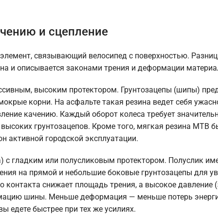
ачению и сцепление
элемент, связывающий велосипед с поверхностью. Разниц
ьна и описывается законами трения и деформации материа
ессивным, высоким протектором. Грунтозацепы (шипы) пр
и мокрые корни. На асфальте такая резина ведет себя ужасн
ивление качению. Каждый оборот колеса требует значитель
высоких грунтозацепов. Кроме того, мягкая резина MTB б
он активной городской эксплуатации.
а) с гладким или полусликовым протектором. Полуслик им
ения на прямой и небольшие боковые грунтозацепы для у
но контакта снижает площадь трения, а высокое давление 
мацию шины. Меньше деформация — меньше потерь энерги
ы едете быстрее при тех же усилиях.