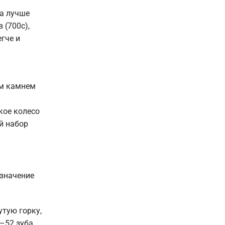
са лучше
 (700c),
гче и
ым камнем
кое колесо
ий набор
азначение
утую горку,
–52 зуба.