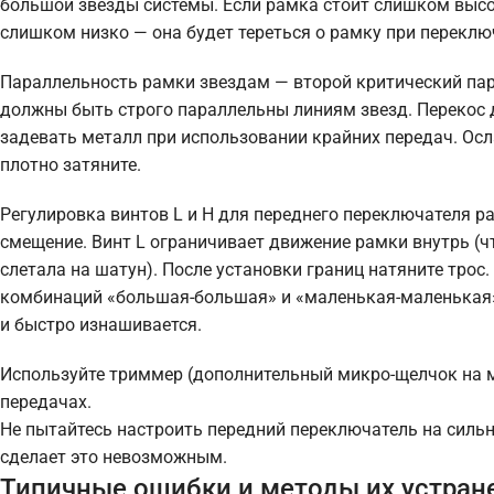
большой звезды системы. Если рамка стоит слишком высок
слишком низко — она будет тереться о рамку при переклю
Параллельность рамки звездам — второй критический пар
должны быть строго параллельны линиям звезд. Перекос д
задевать металл при использовании крайних передач. Осл
плотно затяните.
Регулировка винтов L и H для переднего переключателя р
смещение. Винт L ограничивает движение рамки внутрь (чт
слетала на шатун). После установки границ натяните трос.
комбинаций «большая-большая» и «маленькая-маленькая»,
и быстро изнашивается.
Используйте триммер (дополнительный микро-щелчок на м
передачах.
Не пытайтесь настроить передний переключатель на силь
сделает это невозможным.
Типичные ошибки и методы их устран