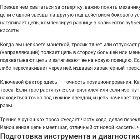
Прежде чем хвататься за отвертку, важно понять механик
цепи с одной звезды на другую под действием бокового у
натягивает цепь, компенсируя разницу в количестве зубье
кассеты.
Когда вы щёлкаете манеткой, тросик тянет или отпускает
(направляющий) толкает цепь в сторону большей или мен
подхватывают цепь и затягивают её на новую позицию. Есл
либо перескакивает через неё, издавая характерный треск
Ключевой фактор здесь — точность позиционирования. Ка
троса. Если трос растянулся, загрязнился или если изогн
находиться точно под нужной звездой, и цепь начинает тер
разы.
Трение в рубашках троса съедает часть хода, делая пере
Изношенная цепь имеет шаг, отличный от новой кассеты, 
Подготовка инструмента и диагностик