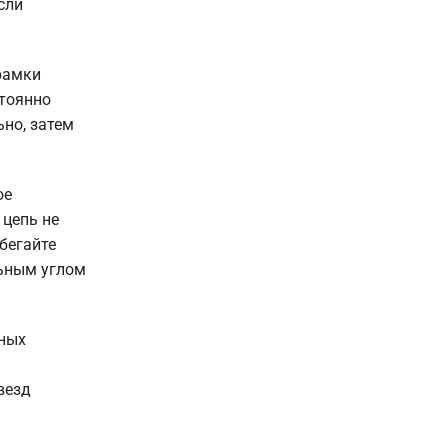
сли
рамки
стоянно
ьно, затем
ое
 цепь не
бегайте
льным углом
ьных
везд