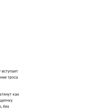
у вступает
ение троса
атянут как
 щелчку
, без