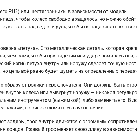
его PH2) или шестигранники, в зависимости от модели
ипеда, чтобы колесо свободно вращалось, но можно обойт
кую ткань под седло и руль, чтобы не поцарапать контак
верка «петуха». Это металлическая деталь, которая креп
ва, чем рама, чтобы при падении или ударе ломалась она, 
ский изгиб петуха внутрь или наружу сделает точную нас
, но цепь всё равно будет шуметь на определённых переда
ую образуют ролики переключателя. Они должны быть стро
ен внутрь колеса или вывернут наружу — никакая регулир
альным инструментом (выжимкой), либо заменять его. В 
атижами, но риск отломать его очень велик.
ют задиры, трос внутри движется с огромным сопротивле
ия концов. Ржавый трос меняет свою длину в зависимости