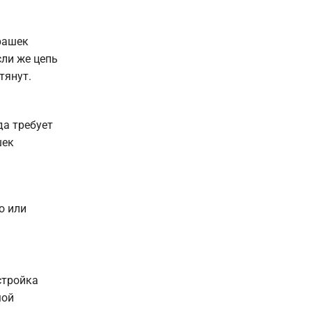
арашек
сли же цепь
тянут.
да требует
шек
о или
стройка
мой