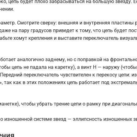
о, цепь будет плохо забрасываться на большую звезду. Е
чении.
аметр. Смотрите сверху: внешняя и внутренняя пластины 
аже на пару градусов приведет к тому, что цепь будет по
абьте хомут крепления и выставите переключатель визуал
аботает аналогично заднему, но с поправкой на фронтальн
обы цепь не падала на каретку), а винт H — наружу (чтобы
 Передний переключатель чувствителен к перекосу цепи: из
 так как в этих положениях цепь работает под экстрема
анетке), чтобы убрать трение цепи о рамку при диагонал
но изношенной системе звезд — эллипсность изношенных з
ения