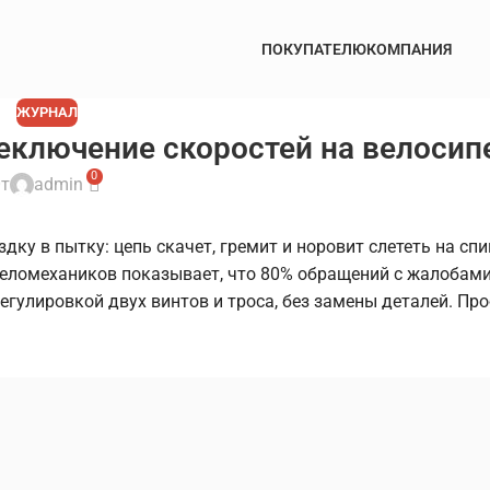
ПОКУПАТЕЛЮ
КОМПАНИЯ
ЖУРНАЛ
еключение скоростей на велосип
0
т
admin
ку в пытку: цепь скачет, гремит и норовит слететь на сп
 веломехаников показывает, что 80% обращений с жалобами
гулировкой двух винтов и троса, без замены деталей. Про