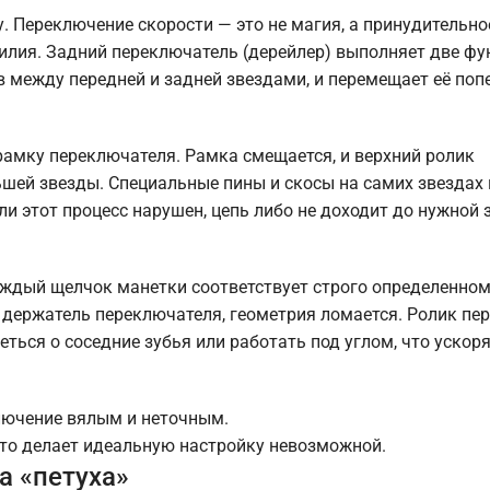
у. Переключение скорости — это не магия, а принудительн
силия. Задний переключатель (дерейлер) выполняет две фу
в между передней и задней звездами, и перемещает её поп
 рамку переключателя. Рамка смещается, и верхний ролик
ьшей звезды. Специальные пины и скосы на самих звездах
и этот процесс нарушен, цепь либо не доходит до нужной 
.
ждый щелчок манетки соответствует строго определенном
ут держатель переключателя, геометрия ломается. Ролик пе
еться о соседние зубья или работать под углом, что ускоря
ключение вялым и неточным.
что делает идеальную настройку невозможной.
а «петуха»