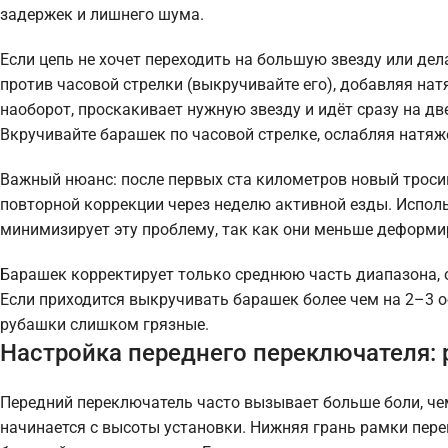
задержек и лишнего шума.
Если цепь не хочет переходить на большую звезду или дела
против часовой стрелки (выкручивайте его), добавляя натя
наоборот, проскакивает нужную звезду и идёт сразу на дв
Вкручивайте барашек по часовой стрелке, ослабляя натяж
Важный нюанс: после первых ста километров новый тросик
повторной коррекции через неделю активной езды. Испо
минимизирует эту проблему, так как они меньше деформи
Барашек корректирует только среднюю часть диапазона, о
Если приходится выкручивать барашек более чем на 2–3 о
рубашки слишком грязные.
Настройка переднего переключателя: 
Передний переключатель часто вызывает больше боли, чем
начинается с высоты установки. Нижняя грань рамки пер