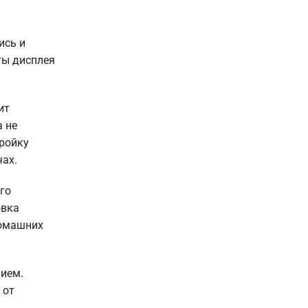
ись и
ты дисплея
ит
а не
тройку
чах.
го
овка
домашних
нием.
 от