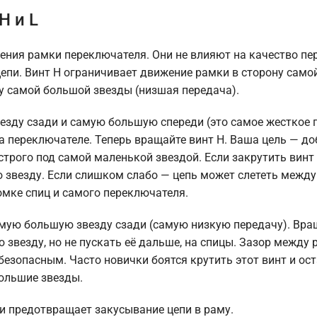
H и L
жения рамки переключателя. Они не влияют на качество п
цепи. Винт H ограничивает движение рамки в сторону само
ну самой большой звезды (низшая передача).
везду сзади и самую большую спереди (это самое жесткое
на переключателе. Теперь вращайте винт H. Ваша цель — д
строго под самой маленькой звездой. Если закрутить вин
ю звезду. Если слишком слабо — цепь может слететь между
омке спиц и самого переключателя.
самую большую звезду сзади (самую низкую передачу). Вра
 звезду, но не пускать её дальше, на спицы. Зазор между
езопасным. Часто новички боятся крутить этот винт и ос
большие звезды.
 и предотвращает закусывание цепи в раму.