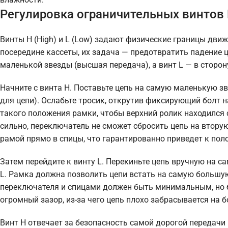
Регулировка ограничительных винтов 
Винты H (High) и L (Low) задают физические границы дви
посередине кассеты, их задача — предотвратить падение 
маленькой звезды (высшая передача), а винт L — в сторо
Начните с винта H. Поставьте цепь на самую маленькую з
для цепи). Ослабьте тросик, открутив фиксирующий болт 
такого положения рамки, чтобы верхний ролик находился 
сильно, переключатель не сможет сбросить цепь на втору
рамой прямо в спицы, что гарантированно приведет к пол
Затем перейдите к винту L. Перекиньте цепь вручную на 
L. Рамка должна позволить цепи встать на самую большую
переключателя и спицами должен быть минимальным, но б
огромный зазор, из-за чего цепь плохо забрасывается на 
Винт H отвечает за безопасность самой дорогой передачи