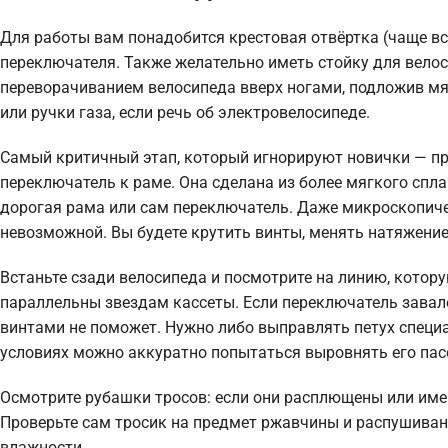
Для работы вам понадобится крестовая отвёртка (чаще вс
переключателя. Также желательно иметь стойку для велос
переворачиванием велосипеда вверх ногами, подложив мяг
или ручки газа, если речь об электровелосипеде.
Самый критичный этап, который игнорируют новички — про
переключатель к раме. Она сделана из более мягкого спла
дорогая рама или сам переключатель. Даже микроскопиче
невозможной. Вы будете крутить винты, менять натяжение
Встаньте сзади велосипеда и посмотрите на линию, котор
параллельны звездам кассеты. Если переключатель завал
винтами не поможет. Нужно либо выправлять петух специ
условиях можно аккуратно попытаться выровнять его пасс
Осмотрите рубашки тросов: если они расплющены или име
Проверьте сам тросик на предмет ржавчины и распушиван
влажности.