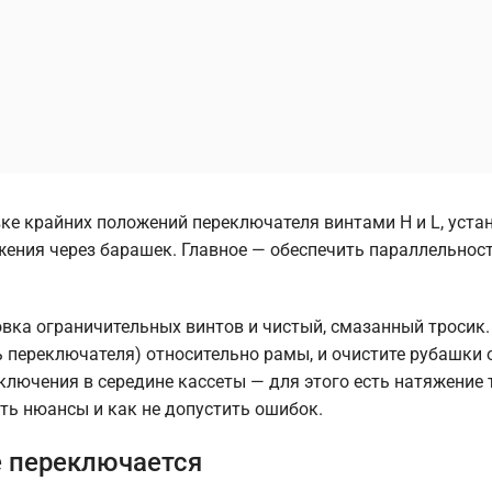
ке крайних положений переключателя винтами H и L, уста
жения через барашек. Главное — обеспечить параллельнос
вка ограничительных винтов и чистый, смазанный тросик.
ь переключателя) относительно рамы, и очистите рубашки о
ключения в середине кассеты — для этого есть натяжение 
сть нюансы и как не допустить ошибок.
е переключается