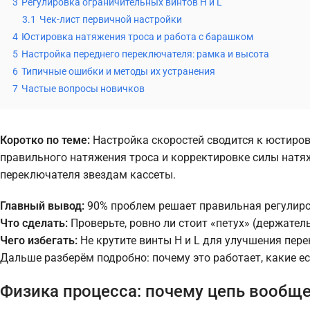
3
Регулировка ограничительных винтов H и L
3.1
Чек-лист первичной настройки
4
Юстировка натяжения троса и работа с барашком
5
Настройка переднего переключателя: рамка и высота
6
Типичные ошибки и методы их устранения
7
Частые вопросы новичков
Коротко по теме:
Настройка скоростей сводится к юстиров
правильного натяжения троса и корректировке силы натя
переключателя звездам кассеты.
Главный вывод:
90% проблем решает правильная регулиро
Что сделать:
Проверьте, ровно ли стоит «петух» (держател
Чего избегать:
Не крутите винты H и L для улучшения пере
Дальше разберём подробно: почему это работает, какие е
Физика процесса: почему цепь вообщ