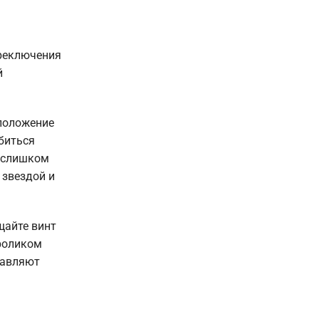
ереключения
й
 положение
обиться
т слишком
 звездой и
щайте винт
 роликом
тавляют