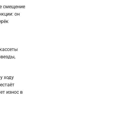
ое смещение
нкции: он
ерёк
 кассеты
звезды,
у ходу
рестаёт
ет износ в