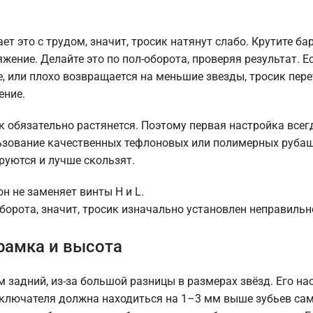
ет это с трудом, значит, тросик натянут слабо. Крутите б
жение. Делайте это по пол-оборота, проверяя результат. Е
е, или плохо возвращается на меньшие звезды, тросик пере
ение.
 обязательно растянется. Поэтому первая настройка всег
льзование качественных тефлоновых или полимерных руба
руются и лучше скользят.
н не заменяет винты H и L.
борота, значит, тросик изначально установлен неправильн
рамка и высота
 задний, из-за большой разницы в размерах звёзд. Его на
еключателя должна находиться на 1–3 мм выше зубьев са