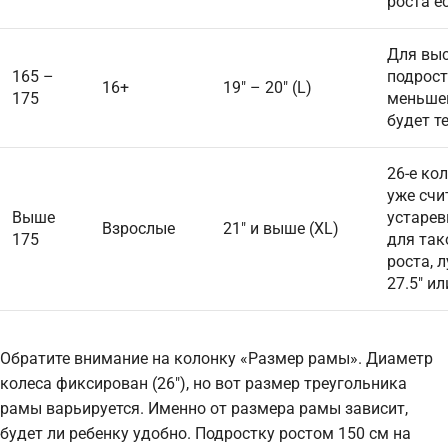
роста е
Для вы
165 –
подрост
16+
19″ – 20″ (L)
175
меньше
будет т
26-е ко
уже счи
Выше
устаре
Взрослые
21″ и выше (XL)
175
для так
роста, 
27.5″ ил
Обратите внимание на колонку «Размер рамы». Диаметр
колеса фиксирован (26″), но вот размер треугольника
рамы варьируется. Именно от размера рамы зависит,
будет ли ребенку удобно. Подростку ростом 150 см на