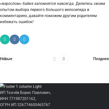
«взрослом» байке запомнятся навсегда. Делитесь своим
опытом выбора первого большого велосипеда в
комментариях, давайте поможем другим родителям
избежать ошибок!
Новые
Позднее
ИП Ткачёв Борис Павлович,
ИНН 771987201162,
ОГРН ИП 326774600465767