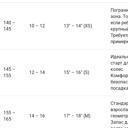
Погран
зона. Т
140 –
если ре
10 – 12
13″ – 14″ (XS)
145
крупный
Требует
примерк
Идеаль
старт д
145 –
колес.
12 – 14
15″ – 16″ (S)
155
Комфор
безопас
посадка
Станда
взросл
155 –
14 – 16
17″ – 18″ (M)
геометр
165
Запас д