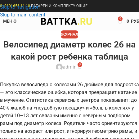
8 (910) 656-11-10
БАТАРЕИ И КОМПЛЕКТУЮЩИЕ
Skip to navigation
Skip to main content
0
МЕНЮ
0
РУБ
ЖУРНАЛ
Велосипед диаметр колес 26 на
какой рост ребенка таблица
0
admin
Покупка велосипеда с колесами 26 дюймов для подростка
— это классическая ошибка, которая превращает катание
в мучение. Статистика сервисных центров показывает: до
40% жалоб на «неудобную посадку» и «боль в коленях» у
детей 10–13 лет связаны именно с неверным подбором
рамы под диаметр колеса. Родители часто ориентируются
только на возраст или рост, игнорируя геометрию рамы, и
в итоге получают транспорт, который ребенок ненавидит.