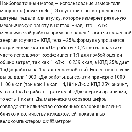
Наиболее точный метод — использование измерителя
мощности (power meter). Это устройство, встроенное в
шатуны, педали или втулку, которое измеряет реальную
механическую работу в Ваттах. Зная, что 1 кДж
механической работы примерно равен 1 ккал затраченной
энергии (с учетом КПД тела ~25%, формула упрощается:
потраченные ккал ≈ кДж работы / 0,25, но на практике
часто используют коэффициент 1:1 для грубой оценки
общих затрат, так как 1 кДж = 0,239 ккал, а КПД 25% дает
1 кДж работы на 1 ккал тепла+работы). Более точно: если
вы выдали 1000 кДж работы, вы сожгли примерно 1000–
1100 ккал (так как 1 ккал = 4,184 кДж, а КПД 25% значит,
что на 1 кДж работы тратится 4 кДж энергии организма,
то есть 1 ккал). Да, магическим образом цифры
совпадают: количество сожженных калорий численно
близко к количеству килоджоулей, показанных
велокомпьютером с功率метром.