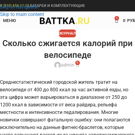
8 (910) 656-11-10
БАТАРЕИ И КОМПЛЕКТУЮЩИЕ
Skip to navigation
Skip to main content
0
МЕНЮ
0
РУБ
ЖУРНАЛ
Сколько сжигается калорий при
велосипеде
0
admin
Среднестатистический городской житель тратит на
велосипеде от 400 до 800 ккал за час активной езды, но
эта цифра может варьироваться в диапазоне от 250 до
1200 ккал в зависимости от веса райдера, рельефа
местности и интенсивности педалирования. Многие
новички совершают фатальную ошибку: они полагаются
исключительно на данные фитнес-браслетов, которые
часто завышают расход из-за неучета аэродинамического