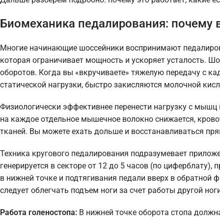
Биомеханика педалирования: почему в
Многие начинающие шоссейники воспринимают педалирова
которая ограничивает мощность и ускоряет усталость. Ш
оборотов. Когда вы «вкручиваете» тяжелую передачу с к
статической нагрузки, быстро закисляются молочной кисл
Физиологически эффективнее перенести нагрузку с мышц н
на каждое отдельное мышечное волокно снижается, крово
тканей. Вы можете ехать дольше и восстанавливаться пр
Техника кругового педалирования подразумевает приложе
генерируется в секторе от 12 до 5 часов (по циферблату)
в нижней точке и подтягивания педали вверх в обратной фа
следует облегчать подъем ноги за счет работы другой но
Работа голеностопа:
В нижней точке оборота стопа должна