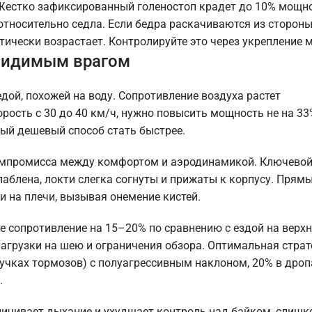
естко зафиксированный голеностоп крадет до 10% мощно
носительно седла. Если бедра раскачиваются из стороны 
итически возрастает. Контролируйте это через укрепление 
евидимым врагом
дой, похожей на воду. Сопротивление воздуха растет
ость с 30 до 40 км/ч, нужно повысить мощность не на 33%
мый дешевый способ стать быстрее.
омпромисса между комфортом и аэродинамикой. Ключевой
лаблена, локти слегка согнуты и прижаты к корпусу. Прям
и на плечи, вызывая онемение кистей.
е сопротивление на 15–20% по сравнению с ездой на верхн
нагрузки на шею и ограничения обзора. Оптимальная страт
учках тормозов) с полуагрессивным наклоном, 20% в дроп
.
ничивает дыхание и ухудшает контроль над байком, слиш