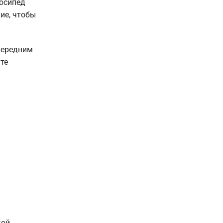
лосипед
ие, чтобы
 передним
ите
кой