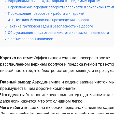
2
Аэродинамика и посадка: борьба с невидимым врагом
3
Переключение передач: алгоритм плавности и сохранения тем
4
Прохождение поворотов и работа с инерцией
4.1
Чек-лист безопасного прохождения поворота
5
Тактика групповой езды и безопасность на дороге
6
Обслуживание и подготовка: чистота как залог надежности
7
Частые вопросы новичков
Коротко по теме:
Эффективная езда на шоссере строится н
расслабленном верхнем корпусе и предсказуемой траекто
низкой частотой, что быстро истощает мышцы и перегруж
Главный вывод:
Аэродинамика и каденс важнее чистой мы
преимуществ, чем дорогие компоненты.
Что сделать:
Установите велокомпьютер с датчиком каденс
даже если кажется, что это слишком легко.
Чего избегать:
Езды на высоких передачах с низким каден
Дальше разберём подробно: почему это работает, какие е