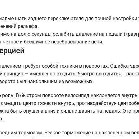
малые шаги заднего переключателя для точной настройки 
енений рельефа.
имо на долю секунды ослабить давление на педали («разг
т четкое и бесшумное перебрасывание цепи.
нерцией
лением требует особой техники в поворотах. Ошибка зде
ый принцип — «медленно входить, быстро выходить». Траек
оворота был наибольшим из возможных.
 роль. В быстром повороте велосипед наклоняется внутрь 
смещать центр тяжести внутрь, противодействуя центробе
лжна быть опущена вниз и сильно давить на педаль. Это п
а.
передним тормозом. Резкое торможение на наклоненном ве