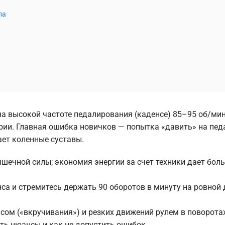
па
а высокой частоте педалирования (каденсе) 85–95 об/мин
рии. Главная ошибка новичков — попытка «давить» на пед
ает коленные суставы.
шечной силы; экономия энергии за счет техники дает бол
а и стремитесь держать 90 оборотов в минуту на ровной 
сом («вкручивания») и резких движений рулем в поворотах
сть нюансы и как не допустить ошибок.