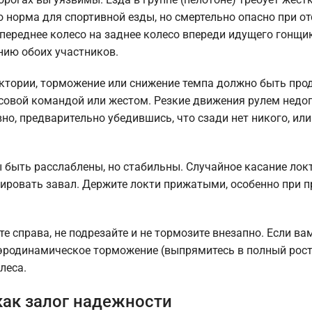
 норма для спортивной езды, но смертельно опасно при от
 переднее колесо на заднее колесо впереди идущего гонщи
нию обоих участников.
ктории, торможение или снижение темпа должно быть про
совой командой или жестом. Резкие движения рулем недо
но, предварительно убедившись, что сзади нет никого, или
 быть расслаблены, но стабильны. Случайное касание лок
цировать завал. Держите локти прижатыми, особенно при п
е справа, не подрезайте и не тормозите внезапно. Если ва
 аэродинамическое торможение (выпрямитесь в полный рост
леса.
как залог надежности