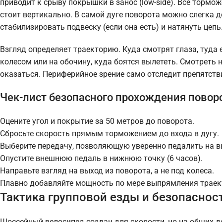
приводит к срыву покрышки в занос (low-side). Все тормо
стоит вертикально. В самой дуге поворота можно слегка 
стабилизировать подвеску (если она есть) и натянуть цепь
Взгляд определяет траекторию. Куда смотрят глаза, туда
колесом или на обочину, куда боятся вылететь. Смотреть н
оказаться. Периферийное зрение само отследит препятств
Чек-лист безопасного прохождения повор
Оцените угол и покрытие за 50 метров до поворота.
Сбросьте скорость прямым торможением до входа в дугу.
Выберите передачу, позволяющую уверенно педалить на в
Опустите внешнюю педаль в нижнюю точку (6 часов).
Направьте взгляд на выход из поворота, а не под колеса.
Плавно добавляйте мощность по мере выпрямления траек
Тактика групповой езды и безопасност
Шоссейный велосипед создан для скорости, но на общих до