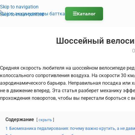
Skip to navigation
☰
Каталог
Skip to main content
Шоссейный велосип
О
Средняя скорость любителя на шоссейном велосипеде редко
колоссального сопротивления воздуха. На скорости 30 к
аэродинамического барьера. Неправильная посадка или х
не в движение вперед. Эта статья разберет механику эфф
прохождения поворотов, чтобы вы перестали бороться с в
Содержание
скрыть
1
Биомеханика педалирования: почему важно крутить, а не дав