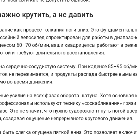
ажно крутить, а не давить
ние как процесс толкания ноги вниз. Это фундаментальн
оссейный велосипед спроектирован для работы в диапазон
аденсом 60–70 об/мин, ваши квадрицепсы работают в реж
отой и требуют длительного восстановления.
а сердечно-сосудистую систему. При каденсе 85–95 об/ми
ток не пережимается, и продукты распада быстрее вымыв
ямо во время движения.
ние усилия на всех фазах оборота шатуна. Хотя основная
, профессионалы используют технику «соскабливания» гряз
зе. Это не значит, что нужно судорожно тянуть ногой вверх
ги, создавая ощущение непрерывного кругового движения.
 быть слегка опущена пяткой вниз. Это позволяет включи