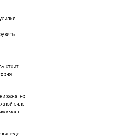
усилия.
рузить
сь стоит
тория
виража, но
жной силе.
рижимает
лосипеде