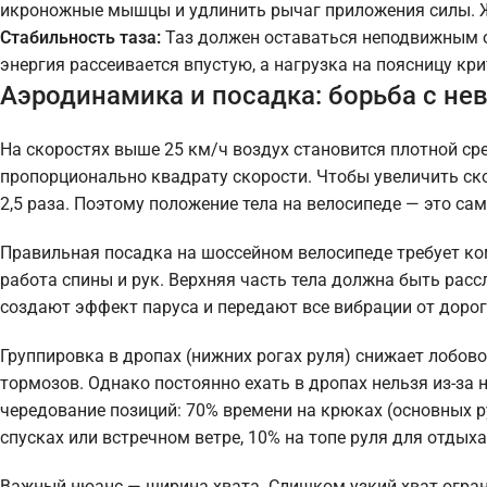
икроножные мышцы и удлинить рычаг приложения силы. Ж
Стабильность таза:
Таз должен оставаться неподвижным от
энергия рассеивается впустую, а нагрузка на поясницу кр
Аэродинамика и посадка: борьба с н
На скоростях выше 25 км/ч воздух становится плотной сре
пропорционально квадрату скорости. Чтобы увеличить скор
2,5 раза. Поэтому положение тела на велосипеде — это са
Правильная посадка на шоссейном велосипеде требует к
работа спины и рук. Верхняя часть тела должна быть расс
создают эффект паруса и передают все вибрации от дорог
Группировка в дропах (нижних рогах руля) снижает лобово
тормозов. Однако постоянно ехать в дропах нельзя из-за 
чередование позиций: 70% времени на крюках (основных р
спусках или встречном ветре, 10% на топе руля для отдыха
Важный нюанс — ширина хвата. Слишком узкий хват огра