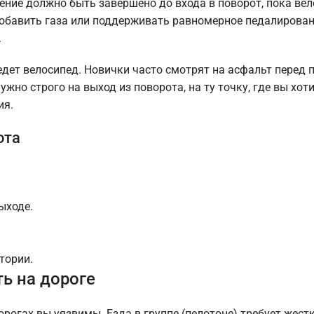
жение должно быть завершено до входа в поворот, пока ве
добавить газа или поддерживать равномерное педалирован
.
 едет велосипед. Новички часто смотрят на асфальт перед
ужно строго на выход из поворота, на ту точку, где вы хот
ия.
ота
ыходе.
тории.
ь на дороге
рогах вы уязвимы. Езда в группе (пелотоне) требует жест