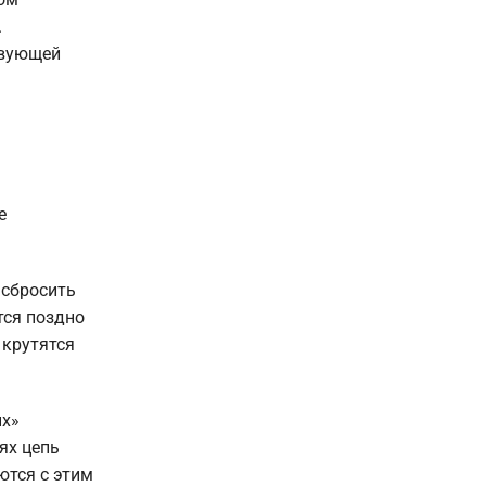
.
твующей
е
 сбросить
тся поздно
 крутятся
ых»
ях цепь
ются с этим