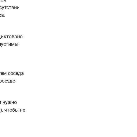
сутствии
ка.
диктовано
пустимы.
тем соседа
роезде
м нужно
), чтобы не