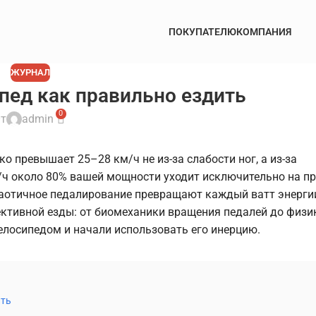
ПОКУПАТЕЛЮ
КОМПАНИЯ
ЖУРНАЛ
ед как правильно ездить
0
т
admin
 превышает 25–28 км/ч не из-за слабости ног, а из-за
м/ч около 80% вашей мощности уходит исключительно на п
аотичное педалирование превращают каждый ватт энергии 
ективной езды: от биомеханики вращения педалей до физи
елосипедом и начали использовать его инерцию.
ить