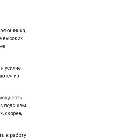
ая ошибка,
е высоких
име
н усилие
аются из
 мощность
и с подошвы
, скорее,
ть в работу