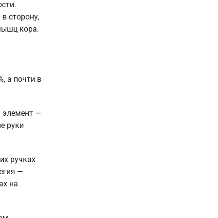
сти.
в сторону,
мышц кора.
, а почти в
 элемент —
ые руки
их ручках
егия —
ах на
ком