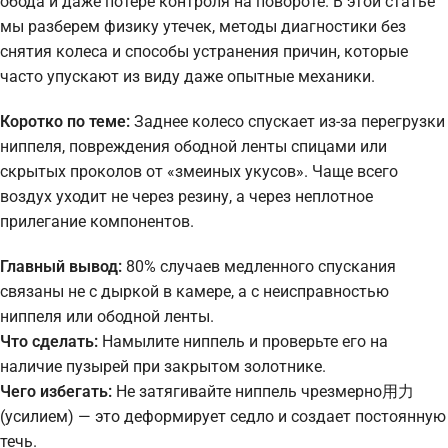
обода и даже потере контроля на повороте. В этой статье
мы разберем физику утечек, методы диагностики без
снятия колеса и способы устранения причин, которые
часто упускают из виду даже опытные механики.
Коротко по теме:
Заднее колесо спускает из-за перегрузки
ниппеля, повреждения ободной ленты спицами или
скрытых проколов от «змеиных укусов». Чаще всего
воздух уходит не через резину, а через неплотное
прилегание компонентов.
Главный вывод:
80% случаев медленного спускания
связаны не с дыркой в камере, а с неисправностью
ниппеля или ободной ленты.
Что сделать:
Намылите ниппель и проверьте его на
наличие пузырей при закрытом золотнике.
Чего избегать:
Не затягивайте ниппель чрезмерно用力
(усилием) — это деформирует седло и создает постоянную
течь.