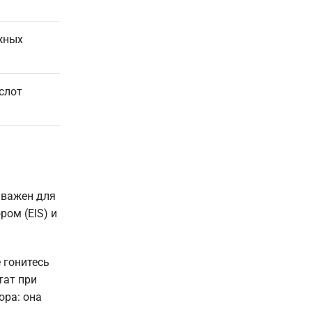
жных
слот
 важен для
ом (EIS) и
 гонитесь
тат при
ора: она