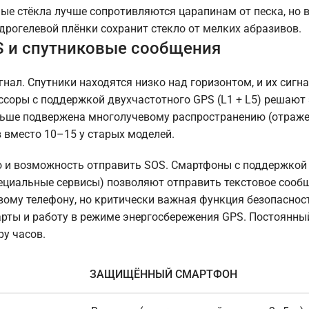
ичные стёкла лучше сопротивляются царапинам от песка, но 
дрогелевой плёнки сохранит стекло от мелких абразивов.
S и спутниковые сообщения
гнал. Спутники находятся низко над горизонтом, и их сигн
соры с поддержкой двухчастотного GPS (L1 + L5) решают 
еньше подвержена многолучевому распространению (отраж
в вместо 10–15 у старых моделей.
но и возможность отправить SOS. Смартфоны с поддержкой
специальные сервисы) позволяют отправить текстовое сооб
овому телефону, но критически важная функция безопаснос
рты и работу в режиме энергосбережения GPS. Постоянны
ру часов.
ЗАЩИЩЁННЫЙ СМАРТФОН