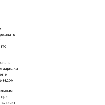
и
ерживать
т
 это
фона в
ы зарядки
т, и
выездом.
мальным
 при
ь зависит