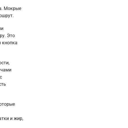
а. Мокрые
ршрут.
ми
ру. Это
я кнопка
ости,
учами
с
сть
которые
тки и жир,