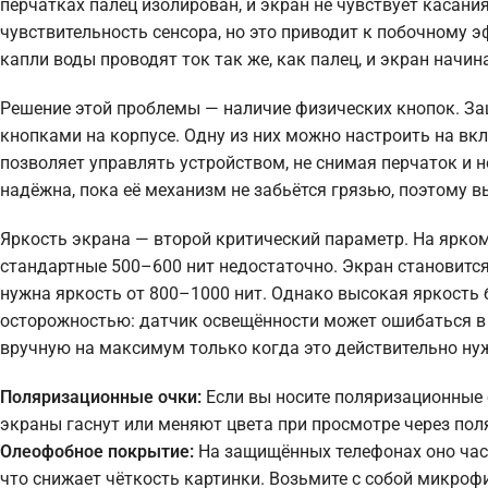
перчатках палец изолирован, и экран не чувствует касани
чувствительность сенсора, но это приводит к побочному
капли воды проводят ток так же, как палец, и экран начи
Решение этой проблемы — наличие физических кнопок. 
кнопками на корпусе. Одну из них можно настроить на вк
позволяет управлять устройством, не снимая перчаток и 
надёжна, пока её механизм не забьётся грязью, поэтому
Яркость экрана — второй критический параметр. На ярком 
стандартные 500–600 нит недостаточно. Экран становит
нужна яркость от 800–1000 нит. Однако высокая яркость 
осторожностью: датчик освещённости может ошибаться в 
вручную на максимум только когда это действительно ну
Поляризационные очки:
Если вы носите поляризационные 
экраны гаснут или меняют цвета при просмотре через по
Олеофобное покрытие:
На защищённых телефонах оно част
что снижает чёткость картинки. Возьмите с собой микроф