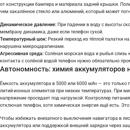
от конструкции бампера и материала задней крышки. Пол
чем закалённое стекло или алюминий, который может погн
Динамическое давление:
При падении в воду с высоты ск
мембрану динамика, даже если телефон сухой.
Температурный шок:
Резкий переход из тёплой палатки на
нарушена микроцарапинами.
Агрессивная среда:
Солёная морская вода и рыбья слизь к
контакта с солёной водой телефон нужно обязательно про
Автономность: химия аккумуляторов н
Ёмкость аккумулятора в 5000 или 6000 мАч — это только 
литий-ионных элементов при низких температурах. При мин
напряжение проседает под нагрузкой. Контроллер питания 
отключая телефон, хотя химическая энергия ещё есть. Эт
Чтобы избежать внезапного выключения навигатора в ле
аккумулятора или поддержкой внешней зарядки через за