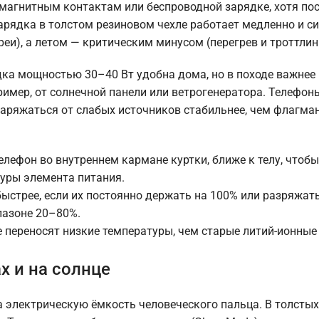
магнитным контактам или беспроводной зарядке, хотя по
арядка в толстом резиновом чехле работает медленно и си
еи), а летом — критическим минусом (перегрев и троттлинг
дка мощностью 30–40 Вт удобна дома, но в походе важнее
имер, от солнечной панели или ветрогенератора. Телефон
заряжаться от слабых источников стабильнее, чем флагма
елефон во внутреннем кармане куртки, ближе к телу, чтобы
уры элемента питания.
трее, если их постоянно держать на 100% или разряжать 
пазоне 20–80%.
переносят низкие температуры, чем старые литий-ионные (L
х и на солнце
электрическую ёмкость человеческого пальца. В толстых