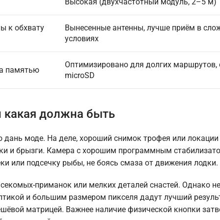
Высокая (двухчастотный модуль, 2–5 м)
ы к обхвату
Вынесенные антенны, лучше приём в сло
условиях
Оптимизировано для долгих маршрутов, 
на памятью
microSD
и какая должна быть
 дань моде. На деле, хороший снимок трофея или локации
ики и брызги. Камера с хорошим программным стабилизатор
и или подсечку рыбы, не боясь смаза от движения лодки.
екомых-приманок или мелких деталей снастей. Однако не
оптикой и большим размером пикселя дадут лучший резуль
дешёвой матрицей. Важнее наличие физической кнопки затв