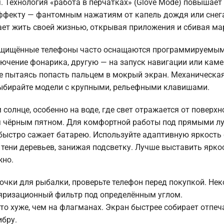
я. Технология «работа в перчатках» (Glove Mode) повышает
 эффекту — фантомным нажатиям от капель дождя или снег
нает жить своей жизнью, открывая приложения и сбивая ма
Защищённые телефоны часто оснащаются программируемы
лючение фонарика, другую — на запуск навигации или каме
не пытаясь попасть пальцем в мокрый экран. Механическа
 выбирайте модели с крупными, рельефными клавишами.
солнце, особенно на воде, где свет отражается от поверхн
ся чёрным пятном. Для комфортной работы под прямыми л
быстро сажает батарею. Используйте адаптивную яркость 
тени деревьев, занижая подсветку. Лучше выставить ярко
жно.
очки для рыбалки, проверьте телефон перед покупкой. Не
ляризационный фильтр под определённым углом.
о хуже, чем на флагманах. Экран быстрее собирает отпеча
ибру.