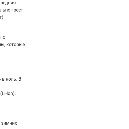
следняя
льно греет
).
ы с
ны, которые
в ноль. В
i-Ion),
 зимних