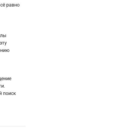
всё равно
алы
эту
ению
щение
ти.
й поиск