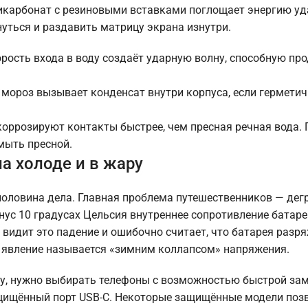
икарбонат с резиновыми вставками поглощает энергию уд
уться и раздавить матрицу экрана изнутри.
орость входа в воду создаёт ударную волну, способную пр
 мороз вызывает конденсат внутри корпуса, если гермети
оррозируют контакты быстрее, чем пресная речная вода. 
мыть пресной.
а холоде и в жару
половина дела. Главная проблема путешественников — дег
ус 10 градусах Цельсия внутреннее сопротивление батареи
видит это падение и ошибочно считает, что батарея разря
о явление называется «зимним коллапсом» напряжения.
су, нужно выбирать телефоны с возможностью быстрой за
щищённый порт USB-C. Некоторые защищённые модели поз