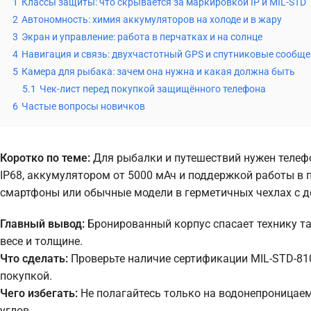
1
Классы защиты: что скрывается за маркировкой IP и MIL-STD
2
Автономность: химия аккумуляторов на холоде и в жару
3
Экран и управление: работа в перчатках и на солнце
4
Навигация и связь: двухчастотный GPS и спутниковые сообщ
5
Камера для рыбака: зачем она нужна и какая должна быть
5.1
Чек-лист перед покупкой защищённого телефона
6
Частые вопросы новичков
Коротко по теме:
Для рыбалки и путешествий нужен телефо
IP68, аккумулятором от 5000 мАч и поддержкой работы 
смартфоны или обычные модели в герметичных чехлах с
Главный вывод:
Бронированный корпус спасает технику та
весе и толщине.
Что сделать:
Проверьте наличие сертификации MIL-STD-810
покупкой.
Чего избегать:
Не полагайтесь только на водонепроницае
углов.