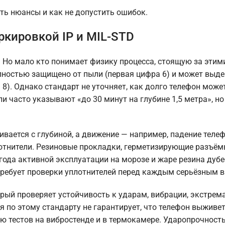
сть нюансы и как не допустить ошибок.
ркировкой IP и MIL-STD
P. Но мало кто понимает физику процесса, стоящую за этим
олностью защищено от пыли (первая цифра 6) и может выд
 8). Однако стандарт не уточняет, как долго телефон може
и часто указывают «до 30 минут на глубине 1,5 метра», но
ивается с глубиной, а движение — например, падение теле
отнители. Резиновые прокладки, герметизирующие разъём
года активной эксплуатации на морозе и жаре резина дубее
 требует проверки уплотнителей перед каждым серьёзным 
орый проверяет устойчивость к ударам, вибрации, экстре
 по этому стандарту не гарантирует, что телефон выживет
ию тестов на вибростенде и в термокамере. Ударопрочност