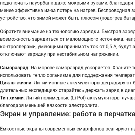
подключать пауэрбанк даже мокрыми руками, благодаря 
менее эффективна из-за потерь на нагрев. Беспроводная з
устройство, что зимой может быть плюсом (подогрев батар
Обратите внимание на технологию зарядки. Быстрая заря
возможность зарядиться от маломощного источника, напр
контроллерами, умеющими принимать ток от 0,5 А, будут 
отключают зарядку при нестабильном напряжении.
Саморазряд:
На морозе саморазряд ускоряется. Храните т
использовать тепло организма для поддержания температ
Циклы жизни:
Литий-ионные аккумуляторы деградируют быс
длительных экспедициях старайтесь держать заряд в диа
Тип химии:
Литий-полимерные (Li-Pol) аккумуляторы лучше 
благодаря меньшей вязкости электролита.
Экран и управление: работа в перчатка
Ёмкостные экраны современных смартфонов реагируют на 