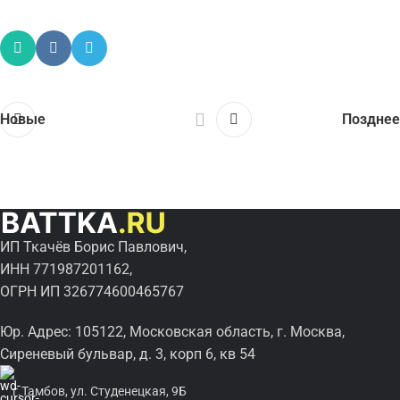
Новые
Позднее
ИП Ткачёв Борис Павлович,
ИНН 771987201162,
ОГРН ИП 326774600465767
Юр. Адрес: 105122, Московская область, г. Москва,
Сиреневый бульвар, д. 3, корп 6, кв 54
г.Тамбов, ул. Студенецкая, 9Б