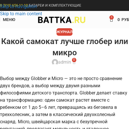
8 (910) 656-11-10
БАТАРЕИ И КОМПЛЕКТУЮЩИЕ
Skip to navigation
Skip to main content
0
МЕНЮ
0
РУБ
ЖУРНАЛ
Какой самокат лучше глобер или
микро
0
admin
Выбор между Globber и Micro — это не просто сравнение
двух брендов, а выбор между двумя разными
философиями детского транспорта. Globber делает ставку
на трансформацию: один самокат растет вместе с
ребенком от 1 до 5–6 лет, превращаясь из беговела в
трехколесник, а затем в классический двухколесный
снаряд. Micro, швейцарская марка с безупречной
репутацией, предлагает модульность и эталонное