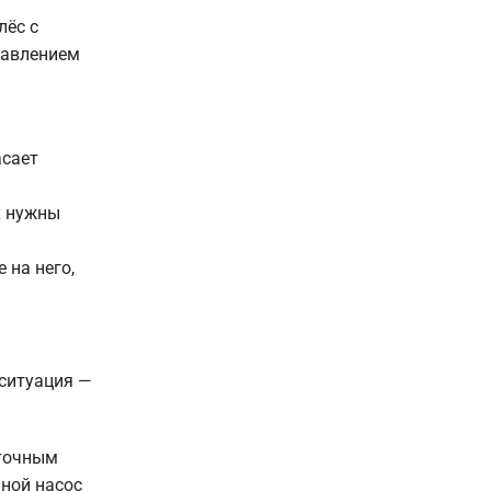
лёс с
давлением
асает
х нужны
 на него,
 ситуация —
 точным
ной насос