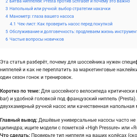
2
Битва ниппелей: Presta против Schrader и почему это важно
3
Напольный или ручной: выбор стратегии накачки
4
Манометр: глаза вашего насоса
4.1
Чек-лист: Как проверить насос перед покупкой
5
Обслуживание и долговечность: продлеваем жизнь инструмен
6
Частые вопросы новичков
Эта статья разберёт, почему для шоссейника нужен специ
ниппелей и как не переплатить за маркетинговые наклейк
один сезон гонок и тренировок.
Коротко по теме:
Для шоссейного велосипеда критически в
bar) и удобной головкой под французский ниппель (Prest
двухкамерный ручной насос или качественная напольная 
Главный вывод:
Дешёвые универсальные насосы часто не 
цилиндра; ищите модели с пометкой «High Pressure» или «R
Что сделать:
Проверьте тип ниппеля на ваших колёсах (ско