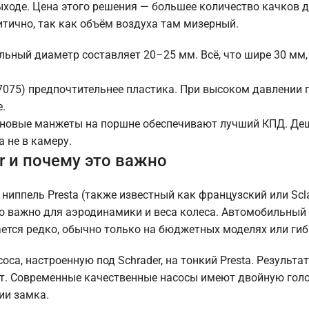
выходе. Цена этого решения — большее количество качков 
итично, так как объём воздуха там мизерный.
ьный диаметр составляет 20–25 мм. Всё, что шире 30 мм,
075) предпочтительнее пластика. При высоком давлении 
.
новые манжеты на поршне обеспечивают лучший КПД. Де
а не в камеру.
r и почему это важно
иппель Presta (также известный как французский или Scla
что важно для аэродинамики и веса колеса. Автомобильный
ается редко, обычно только на бюджетных моделях или гиб
а, настроенную под Schrader, на тонкий Presta. Результат
ают. Современные качественные насосы имеют двойную гол
ии замка.