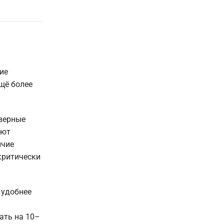
ие
щё более
еверные
яют
ичие
 критически
 удобнее
ать на 10–