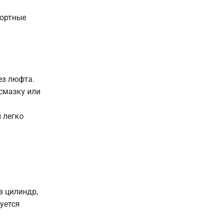
портные
ез люфта.
смазку или
 легко
в цилиндр,
уется