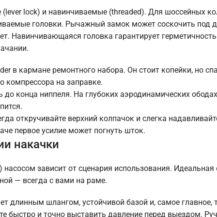
lever lock) и навинчиваемые (threaded). Для шоссейных ко
иваемые головки. Рычажный замок может соскочить под 
гает. Навинчивающаяся головка гарантирует герметичность
качании.
der в кармане ремонтного набора. Он стоит копейки, но сп
о компрессора на заправке.
ть до конца ниппеля. На глубоких аэродинамических обода
пится.
егда откручивайте верхний колпачок и слегка надавливайте
аче первое усилие может погнуть шток.
ии накачки
) насосом зависит от сценария использования. Идеальная
ной — всегда с вами на раме.
ет длинным шлангом, устойчивой базой и, самое главное,
 быстро и точно выставить давление перед выездом. Руч