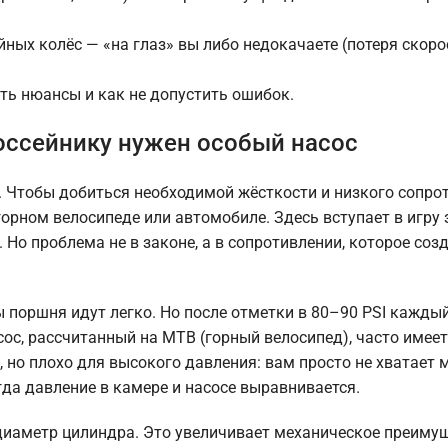
ых колёс — «на глаз» вы либо недокачаете (потеря скорос
сть нюансы и как не допустить ошибок.
оссейнику нужен особый насос
 Чтобы добиться необходимой жёсткости и низкого сопро
горном велосипеде или автомобиле. Здесь вступает в игру 
Но проблема не в законе, а в сопротивлении, которое соз
ы поршня идут легко. Но после отметки в 80–90 PSI кажды
ос, рассчитанный на MTB (горный велосипед), часто имее
 но плохо для высокого давления: вам просто не хватает
гда давление в камере и насосе выравнивается.
аметр цилиндра. Это увеличивает механическое преимущ