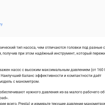
ту
фический тип насоса, чем отличаются головки под разные 
и, получив при этом надёжный инструмент, который пережи
ажен насос с высоким максимальным давлением (от 160 P
a). Наилучший баланс эффективности и компактности даёт
модель с манометром.
обеспечивают нужного давления из-за малого рабочего о
oad».
рее всего, Presta) и измерьте текущее давление манометро