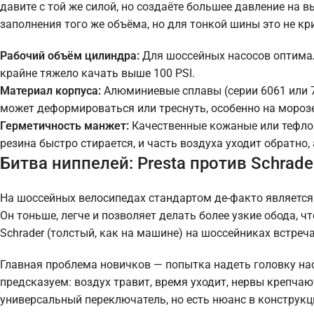
давите с той же силой, но создаёте большее давление на 
заполнения того же объёма, но для тонкой шины это не кр
Рабочий объём цилиндра:
Для шоссейных насосов оптимал
крайне тяжело качать выше 100 PSI.
Материал корпуса:
Алюминиевые сплавы (серии 6061 или 7
может деформироваться или треснуть, особенно на морозе
Герметичность манжет:
Качественные кожаные или тефло
резина быстро стирается, и часть воздуха уходит обратно, 
Битва ниппелей: Presta против Schrade
На шоссейных велосипедах стандартом де-факто является н
Он тоньше, легче и позволяет делать более узкие обода, 
Schrader (толстый, как на машине) на шоссейниках встреч
Главная проблема новичков — попытка надеть головку насос
предсказуем: воздух травит, время уходит, нервы крепч
универсальный переключатель, но есть нюанс в конструкц