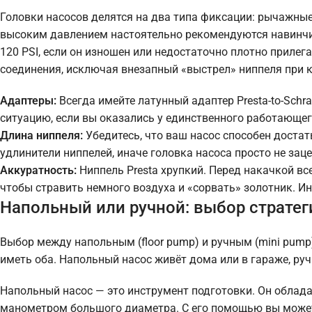
Головки насосов делятся на два типа фиксации: рычажные (
высоким давлением настоятельно рекомендуются навинч
120 PSI, если он изношен или недостаточно плотно приле
соединения, исключая внезапный «выстрел» ниппеля при 
Адаптеры:
Всегда имейте латунный адаптер Presta-to-Schra
ситуацию, если вы оказались у единственного работающег
Длина ниппеля:
Убедитесь, что ваш насос способен доста
удлинители ниппелей, иначе головка насоса просто не заце
Аккуратность:
Ниппель Presta хрупкий. Перед накачкой вс
чтобы стравить немного воздуха и «сорвать» золотник. Ин
Напольный или ручной: выбор стратег
Выбор между напольным (floor pump) и ручным (mini pump
иметь оба. Напольный насос живёт дома или в гараже, руч
Напольный насос — это инструмент подготовки. Он облада
манометром большого диаметра. С его помощью вы можете