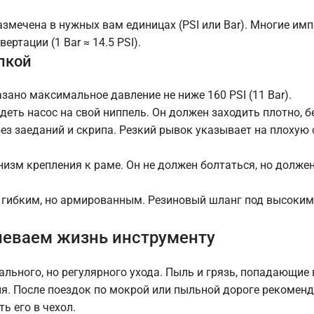
змечена в нужных вам единицах (PSI или Bar). Многие им
ртации (1 Bar ≈ 14.5 PSI).
упкой
зано максимальное давление не ниже 160 PSI (11 Bar).
деть насос на свой ниппель. Он должен заходить плотно, б
ез заеданий и скрипа. Резкий рывок указывает на плохую 
изм крепления к раме. Он не должен болтаться, но должен
ь гибким, но армированным. Резиновый шланг под высоким
леваем жизнь инструменту
льного, но регулярного ухода. Пыль и грязь, попадающие 
я. После поездок по мокрой или пыльной дороге рекоменд
ь его в чехол.