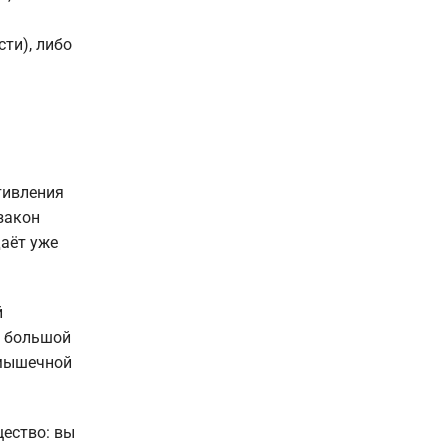
ти), либо
тивления
закон
даёт уже
й
т большой
 мышечной
ество: вы