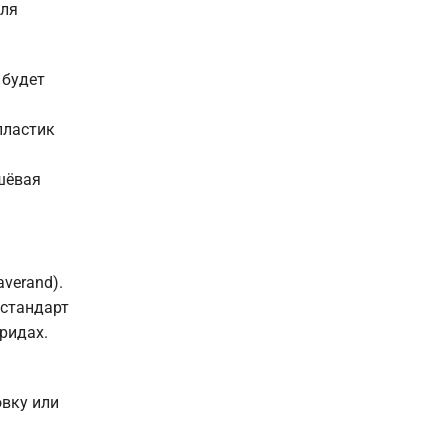
для
 будет
пластик
шёвая
verand).
 стандарт
ридах.
овку или