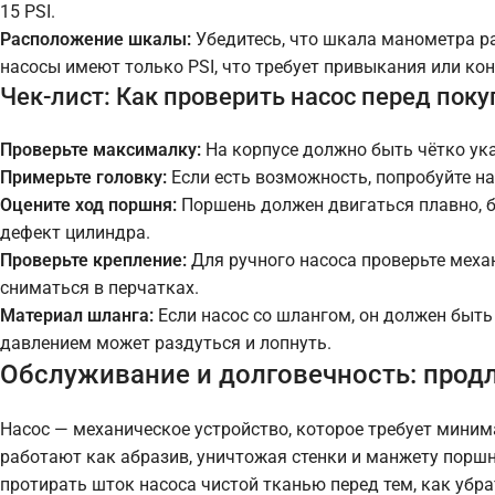
15 PSI.
Расположение шкалы:
Убедитесь, что шкала манометра ра
насосы имеют только PSI, что требует привыкания или конве
Чек-лист: Как проверить насос перед пок
Проверьте максималку:
На корпусе должно быть чётко ука
Примерьте головку:
Если есть возможность, попробуйте на
Оцените ход поршня:
Поршень должен двигаться плавно, б
дефект цилиндра.
Проверьте крепление:
Для ручного насоса проверьте механ
сниматься в перчатках.
Материал шланга:
Если насос со шлангом, он должен быт
давлением может раздуться и лопнуть.
Обслуживание и долговечность: прод
Насос — механическое устройство, которое требует минима
работают как абразив, уничтожая стенки и манжету поршн
протирать шток насоса чистой тканью перед тем, как убрат