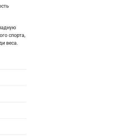
ость
кладную
ого спорта,
и веса.