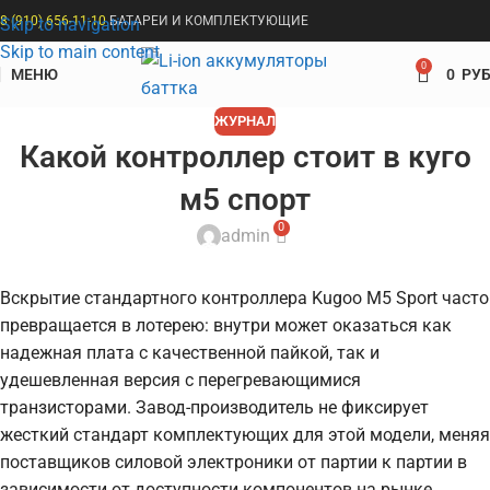
8 (910) 656-11-10
БАТАРЕИ И КОМПЛЕКТУЮЩИЕ
Skip to navigation
Skip to main content
0
МЕНЮ
0
РУБ
ЖУРНАЛ
Какой контроллер стоит в куго
м5 спорт
0
admin
Вскрытие стандартного контроллера Kugoo M5 Sport часто
превращается в лотерею: внутри может оказаться как
надежная плата с качественной пайкой, так и
удешевленная версия с перегревающимися
транзисторами. Завод-производитель не фиксирует
жесткий стандарт комплектующих для этой модели, меняя
поставщиков силовой электроники от партии к партии в
зависимости от доступности компонентов на рынке.