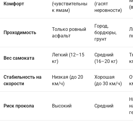
М
Комфорт
(чувствительны
(гасят
(
к ямам)
неровности)
Город,
Только ровный
Л
Проходимость
бордюры,
асфальт
п
грунт
Легкий (12–15
Средний
Т
Вес самоката
кг)
(16–20 кг)
к
Стабильность на
Низкая (до 20
Хорошая
О
скорости
км/ч)
(до 30 км/ч)
к
Н
Риск прокола
Высокий
Средний
н
г