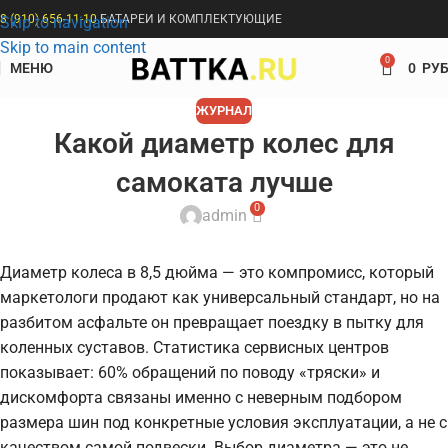
8 (910) 656-11-10
БАТАРЕИ И КОМПЛЕКТУЮЩИЕ
Skip to navigation
Skip to main content
0
МЕНЮ
0
РУБ
ЖУРНАЛ
Какой диаметр колес для
самоката лучше
0
admin
Диаметр колеса в 8,5 дюйма — это компромисс, который
маркетологи продают как универсальный стандарт, но на
разбитом асфальте он превращает поездку в пытку для
коленных суставов. Статистика сервисных центров
показывает: 60% обращений по поводу «тряски» и
дискомфорта связаны именно с неверным подбором
размера шин под конкретные условия эксплуатации, а не с
качеством самой подвески. Выбор диаметра — это не