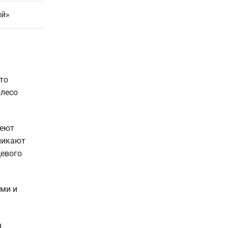
ый»
то
олесо
меют
никают
цевого
ами и
з