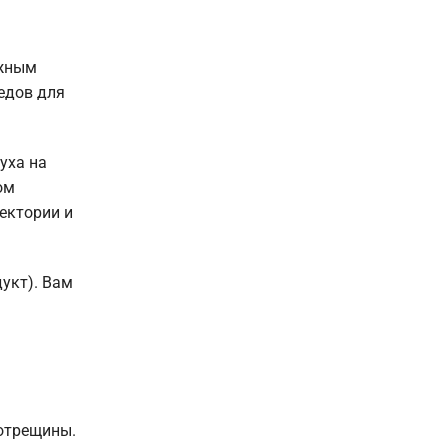
ожным
едов для
уха на
ом
аектории и
дукт). Вам
ротрещины.