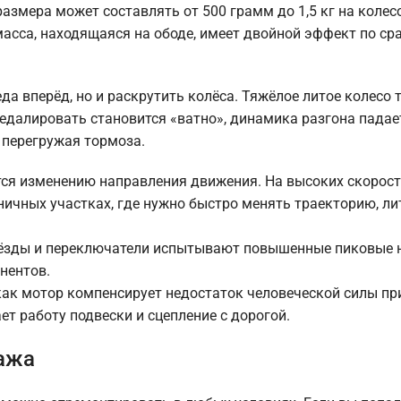
азмера может составлять от 500 грамм до 1,5 кг на колес
масса, находящаяся на ободе, имеет двойной эффект по ср
да вперёд, но и раскрутить колёса. Тяжёлое литое колесо 
педалировать становится «ватно», динамика разгона падает
 перегружая тормоза.
ся изменению направления движения. На высоких скорост
хничных участках, где нужно быстро менять траекторию, л
звёзды и переключатели испытывают повышенные пиковые 
нентов.
как мотор компенсирует недостаток человеческой силы при
т работу подвески и сцепление с дорогой.
ража