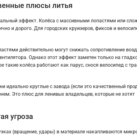
венные плюсы литья
зуальный эффект. Колёса с массивными лопастями или сл
чно и дорого. Для городских круизеров, фиксов и велосип
.
пастями действительно могут снижать сопротивление возд
вентилятора. Однако этот эффект заметен только на гладк
ре такие колёса работают как парус, снося велосипед с тр
Они идеально круглые с завода (если это качественный про
енем. Это плюс для ленивых владельцев, которые не хотят
ая угроза
узках (вращение, удары) в материале накапливаются мик