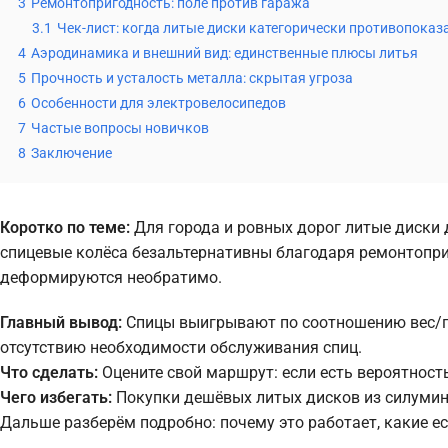
3
Ремонтопригодность: поле против гаража
3.1
Чек-лист: когда литые диски категорически противопока
4
Аэродинамика и внешний вид: единственные плюсы литья
5
Прочность и усталость металла: скрытая угроза
6
Особенности для электровелосипедов
7
Частые вопросы новичков
8
Заключение
Коротко по теме:
Для города и ровных дорог литые диски д
спицевые колёса безальтернативны благодаря ремонтоприг
деформируются необратимо.
Главный вывод:
Спицы выигрывают по соотношению вес/пр
отсутствию необходимости обслуживания спиц.
Что сделать:
Оцените свой маршрут: если есть вероятность
Чего избегать:
Покупки дешёвых литых дисков из силумина
Дальше разберём подробно: почему это работает, какие е