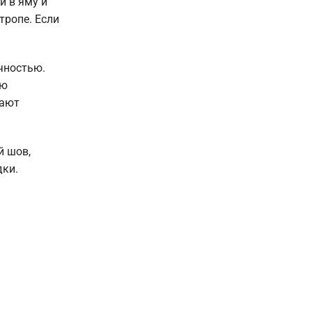
и в яму и
тропе. Если
чностью.
ию
шают
й шов,
дки.