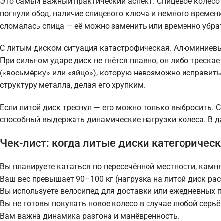
Это самый важный практический аспект. Спицевое колесо
погнули обод, наличие спицевого ключа и немного времени
сломалась спица — её можно заменить или временно убрат
С литым диском ситуация катастрофическая. Алюминиевые
При сильном ударе диск не гнётся плавно, он либо треск
(«восьмёрку» или «яйцо»), которую невозможно исправит
структуру металла, делая его хрупким.
Если литой диск треснул — его можно только выбросить.
способный выдержать динамические нагрузки колеса. В д
Чек-лист: когда литые диски категоричес
Вы планируете кататься по пересечённой местности, камн
Ваш вес превышает 90–100 кг (нагрузка на литой диск рас
Вы используете велосипед для доставки или ежедневных 
Вы не готовы покупать новое колесо в случае любой серьё
Вам важна динамика разгона и манёвренность.