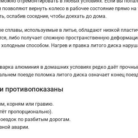
 можно отремонтировать в любых условиях. Если вы попал
 позволяют вернуть колесо в рабочее состояние прямо на 
ь, ослабив соседние, чтобы доехать до дома.
 сплавы, используемые в литье, обладают низкой пласти
ается, либо получает сложную пространственную деформац
ь холодным способом. Нагрев и правка литого диска нару
 Сварка алюминия в домашних условиях редко даёт прочны
альнем поезде поломка литого диска означает конец поез
ки противопоказаны
ям, корням или гравию.
тёт пропорционально).
поездок по разбитым дорогам.
зной аварии.