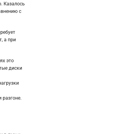
о. Казалось
авнению с
требует
, а при
ях это
итые диски
нагрузки
 разгоне.