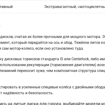
ртивный
Экстравагантный, «мотоциклетн
в
дисков, считая их более прочными для мощного мотора. Э
ент, который передаётся на ось и обод. Тяжёлое литое к
 сам мотор-колесо, если оно установлено туда.
ку дисковых тормозов стандарта IS или Centerlock, либо и
использовании рекуперации (торможения двигателем) воз
люминий переносит хуже, чем композитная структура спи
стировать в усиленные спицевые колёса с двойными обод
т надёжность и безопасность.
ись на литые диски для города, выбирайте модели и