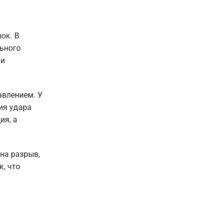
ок. В
льного
 и
авлением. У
ия удара
ия, а
на разрыв,
к, что