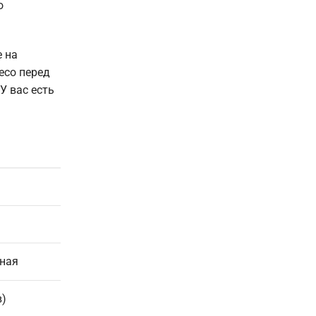
о
 на
есо перед
У вас есть
рная
в)