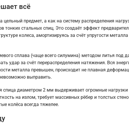
ешает всё
а цельный предмет, а как на систему распределения нагруз
ов тонких стальных спиц. Это создаёт эффект предварите
труктуре колеса, амортизируясь за счёт упругости металла
евого сплава (чаще всего силумина) методом литья под д
ать удар за счёт перераспределения натяжения. Вся энерг
ности металла превышен, происходит не плавная деформац
 невозможно выправить.
я спица диаметром 2 мм выдерживает огромные нагрузки 
ткость на излом, требует массивных рёбер и толстых стено
ые колёса всегда тяжелее.
ду