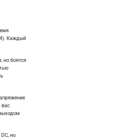
ремя
O4). Каждый
, но боятся
стью
ть
Напряжение
 вас
 выходом
 DC, но