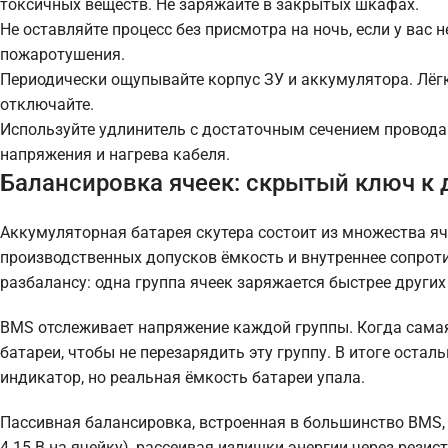
токсичных веществ. Не заряжайте в закрытых шкафах.
Не оставляйте процесс без присмотра на ночь, если у вас
пожаротушения.
Периодически ощупывайте корпус ЗУ и аккумулятора. Лёгк
отключайте.
Используйте удлинитель с достаточным сечением провода (
напряжения и нагрева кабеля.
Балансировка ячеек: скрытый ключ к 
Аккумуляторная батарея скутера состоит из множества яч
производственных допусков ёмкость и внутреннее сопроти
разбалансу: одна группа ячеек заряжается быстрее други
BMS отслеживает напряжение каждой группы. Когда самая 
батареи, чтобы не перезарядить эту группу. В итоге ост
индикатор, но реальная ёмкость батареи упала.
Пассивная балансировка, встроенная в большинство BMS,
4.15 В на ячейку), рассеивая излишки энергии через рези