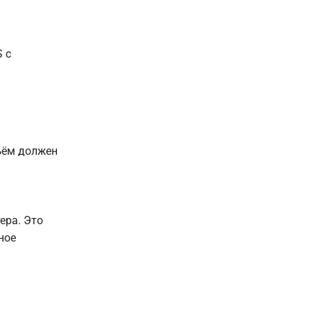
 с
зъём должен
ера. Это
ное