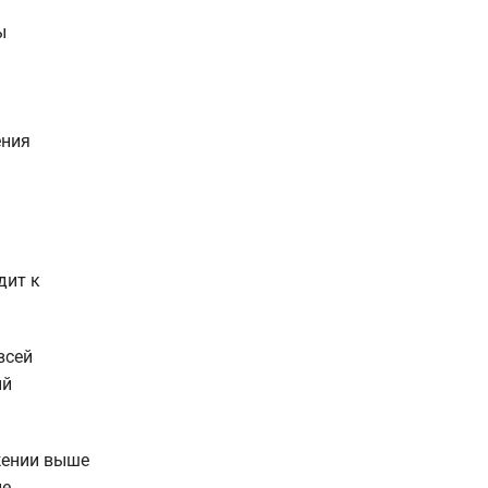
ы
ения
дит к
всей
ый
жении выше
ле