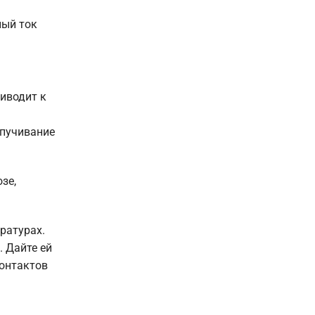
ный ток
риводит к
спучивание
зе,
ратурах.
. Дайте ей
контактов