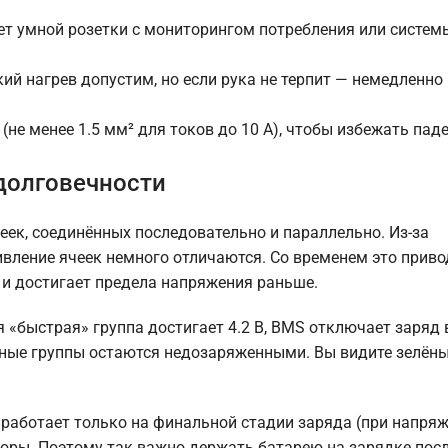
 нет умной розетки с мониторингом потребления или систем
ий нагрев допустим, но если рука не терпит — немедленно
не менее 1.5 мм² для токов до 10 А), чтобы избежать пад
долговечности
еек, соединённых последовательно и параллельно. Из-за
вление ячеек немного отличаются. Со временем это приво
х и достигает предела напряжения раньше.
«быстрая» группа достигает 4.2 В, BMS отключает заряд 
альные группы остаются недозаряженными. Вы видите зелён
 работает только на финальной стадии заряда (при напря
сторы. Поэтому так важно держать батарею на зарядке пос