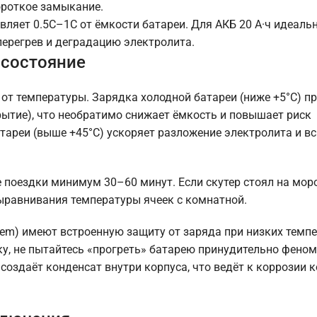
ороткое замыкание.
вляет 0.5C–1C от ёмкости батареи. Для АКБ 20 А·ч идеаль
перегрев и деградацию электролита.
 состояние
от температуры. Зарядка холодной батареи (ниже +5°C) п
рытие), что необратимо снижает ёмкость и повышает риск
тареи (выше +45°C) ускоряет разложение электролита и в
поездки минимум 30–60 минут. Если скутер стоял на моро
выравнивания температуры ячеек с комнатной.
em) имеют встроенную защиту от заряда при низких темпе
ку, не пытайтесь «прогреть» батарею принудительно феном
создаёт конденсат внутри корпуса, что ведёт к коррозии 