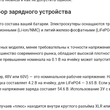
ор зарядного устройства
о состава вашей батареи. Электроскутеры оснащаются т
-ионными (Li-ion/NMC) и литий-железо-фосфатными (LiFeP
ых моделях, менее требовательны к точности напряжения
льшинство современного рынка, обладают высокой плотно
е превышение номинала на 0.1 В на ячейку может запусти
р, 48V или 60V) — это номинальное рабочее напряжение. 
а составляет 4.2 В на ячейку, для LiFePO4 — 3.65 В. Если у
ое напряжение заряда составит 54.6 В. Использование ЗУ с
лучаев «плюс» находится внутри круглого разъёма XLR или