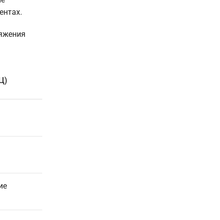
ентах.
ряжения
Ц)
ие