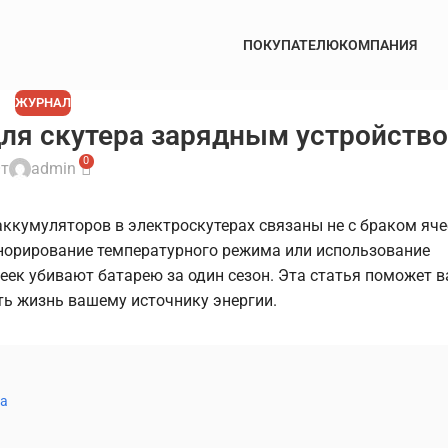
ПОКУПАТЕЛЮ
КОМПАНИЯ
ЖУРНАЛ
для скутера зарядным устройств
0
т
admin
кумуляторов в электроскутерах связаны не с браком ячее
норирование температурного режима или использование
еек убивают батарею за один сезон. Эта статья поможет 
ть жизнь вашему источнику энергии.
ва