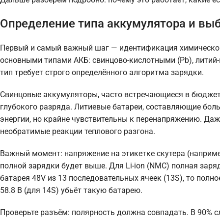
Определение типа аккумулятора и выб
Первый и самый важный шаг — идентификация химическог
основными типами АКБ: свинцово-кислотными (Pb), литий
тип требует строго определённого алгоритма зарядки.
Свинцовые аккумуляторы, часто встречающиеся в бюджетн
глубокого разряда. Литиевые батареи, составляющие бо
энергии, но крайне чувствительны к перенапряжению. Даж
необратимые реакции теплового разгона.
Важный момент: напряжение на этикетке скутера (наприме
полной зарядки будет выше. Для Li-ion (NMC) полная зарядк
батарея 48V из 13 последовательных ячеек (13S), то полн
58.8 В (для 14S) убьёт такую батарею.
Проверьте разъём: полярность должна совпадать. В 90% с