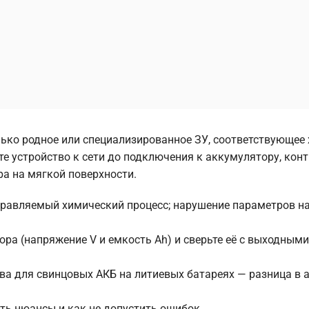
ько родное или специализированное ЗУ, соответствующее х
те устройство к сети до подключения к аккумулятору, кон
ра на мягкой поверхности.
управляемый химический процесс; нарушение параметров 
ра (напряжение V и емкость Ah) и сверьте её с выходными
ва для свинцовых АКБ на литиевых батареях — разница в 
сть нюансы и как не допустить ошибок.