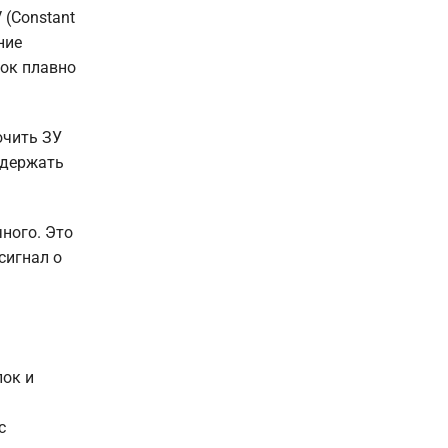
 (Constant
ние
ток плавно
ючить ЗУ
 держать
ного. Это
сигнал о
лок и
с