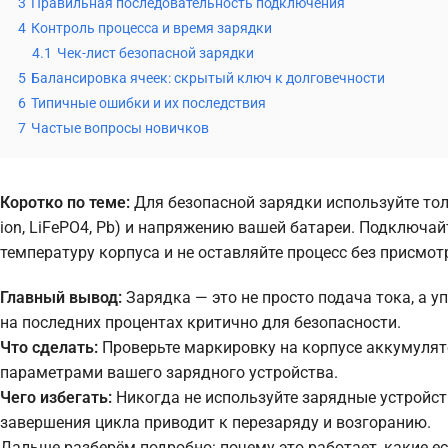
3
Правильная последовательность подключения
4
Контроль процесса и время зарядки
4.1
Чек-лист безопасной зарядки
5
Балансировка ячеек: скрытый ключ к долговечности
6
Типичные ошибки и их последствия
7
Частые вопросы новичков
Коротко по теме:
Для безопасной зарядки используйте тол
ion, LiFePO4, Pb) и напряжению вашей батареи. Подключай
температуру корпуса и не оставляйте процесс без присмот
Главный вывод:
Зарядка — это не просто подача тока, а 
на последних процентах критично для безопасности.
Что сделать:
Проверьте маркировку на корпусе аккумулято
параметрами вашего зарядного устройства.
Чего избегать:
Никогда не используйте зарядные устройст
завершения цикла приводит к перезаряду и возгоранию.
Дальше разберём подробно: почему это работает, какие е