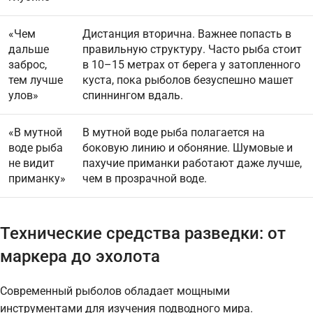
«Чем
Дистанция вторична. Важнее попасть в
дальше
правильную структуру. Часто рыба стоит
заброс,
в 10–15 метрах от берега у затопленного
тем лучше
куста, пока рыболов безуспешно машет
улов»
спиннингом вдаль.
«В мутной
В мутной воде рыба полагается на
воде рыба
боковую линию и обоняние. Шумовые и
не видит
пахучие приманки работают даже лучше,
приманку»
чем в прозрачной воде.
Технические средства разведки: от
маркера до эхолота
Современный рыболов обладает мощными
инструментами для изучения подводного мира.