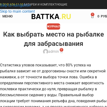
8 (910) 656-11-10
БАТАРЕИ И КОМПЛЕКТУЮЩИЕ
Skip to navigation
Skip to main content
0
МЕНЮ
0
РУБ
ЖУРНАЛ
Как выбрать место на рыбалке
для забрасывания
0
admin
Статистика уловов показывает, что 80% успеха на
рыбалке зависит не от дороговизны снасти или секретной
наживки, а от точности выбора точки лова. Ошибка в
определении перспективного места снижает вероятность
поклевки практически до нуля, превращая рыбалку в
бессмысленное сидение у воды. Правильный выбор
локации требует понимания рельефа дна, поведения рыбы
и гидрологии водоема, а не просто интуитивного заброса в