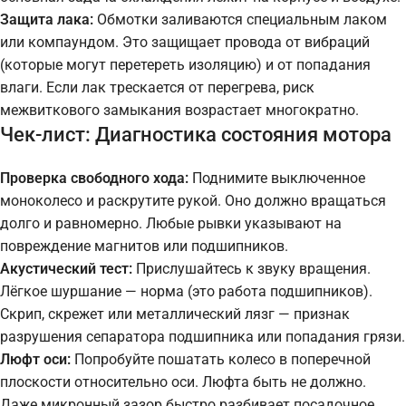
Защита лака:
Обмотки заливаются специальным лаком
или компаундом. Это защищает провода от вибраций
(которые могут перетереть изоляцию) и от попадания
влаги. Если лак трескается от перегрева, риск
межвиткового замыкания возрастает многократно.
Чек-лист: Диагностика состояния мотора
Проверка свободного хода:
Поднимите выключенное
моноколесо и раскрутите рукой. Оно должно вращаться
долго и равномерно. Любые рывки указывают на
повреждение магнитов или подшипников.
Акустический тест:
Прислушайтесь к звуку вращения.
Лёгкое шуршание — норма (это работа подшипников).
Скрип, скрежет или металлический лязг — признак
разрушения сепаратора подшипника или попадания грязи.
Люфт оси:
Попробуйте пошатать колесо в поперечной
плоскости относительно оси. Люфта быть не должно.
Даже микронный зазор быстро разбивает посадочное