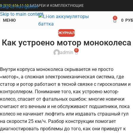
8 (910) 656-11-10
БАТАРЕИ И КОМПЛЕКТУЮЩИЕ
Skip to navigation
Skip to main content
0
МЕНЮ
0
РУБ
ЖУРНАЛ
Как устроено мотор моноколеса
0
admin
Внутри корпуса моноколеса скрывается не просто
«мотор», а сложная электромеханическая система, где
статор и ротор работают в тесной связке с гироскопами и
контроллером. Понимание того, как устроено мотор-
колесо, спасает от фатальных ошибок: многие новички
считают его вечным и не обслуживают подшипники, пока
колесо не начинает люфтить или издавать страшный гул
на скорости 25 км/ч. Разбор конструкции помогает
диагностировать проблемы до того, как они приведут к