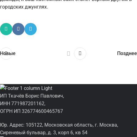
городских джунглях.
Новые
Позднее
ИП Ткачёв Борис Павлович,
ИНН 771987201162,
ОГРН ИП 326774600465767
Юр. Адрес: 105122, Московская область, г. Москва,
Сиреневый бульвар, д. 3, корп 6, кв 54