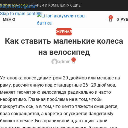
8 (910) 656-11-10
БАТАРЕИ И КОМПЛЕКТУЮЩИЕ
Skip to navigation
Skip to main content
0
МЕНЮ
0
РУБ
ЖУРНАЛ
Как ставить маленькие колеса
на велосипед
0
admin
Установка колес диаметром 20 дюймов или меньше на
раму, рассчитанную под стандартные 26–29 дюймов,
меняет геометрию велосипеда радикально и часто
необратимо. Главная проблема не в том, чтобы
прикрутить ось, а в том, что центр тяжести смещается,
база сокращается, а каретка опускается dangerously
близко к земле. Без правильной адаптации такой
«кастом» превращается в неуправляемый снаряд, где