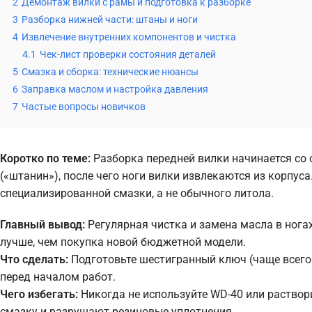
2
Демонтаж вилки с рамы и подготовка к разборке
3
Разборка нижней части: штаны и ноги
4
Извлечение внутренних компонентов и чистка
4.1
Чек-лист проверки состояния деталей
5
Смазка и сборка: технические нюансы
6
Заправка маслом и настройка давления
7
Частые вопросы новичков
Коротко по теме:
Разборка передней вилки начинается со 
(«штанин»), после чего ноги вилки извлекаются из корпуса
специализированной смазки, а не обычного литола.
Главный вывод:
Регулярная чистка и замена масла в нога
лучше, чем покупка новой бюджетной модели.
Что сделать:
Подготовьте шестигранный ключ (чаще всего 
перед началом работ.
Чего избегать:
Никогда не используйте WD-40 или раство
смазку и разрушают резиновые уплотнения.