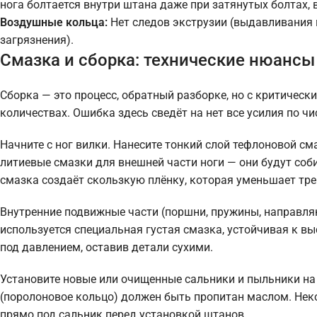
нога болтается внутри штана даже при затянутых болтах,
Воздушные кольца:
Нет следов экструзии (выдавливания м
загрязнения).
Смазка и сборка: технические нюансы
Сборка — это процесс, обратный разборке, но с критичес
количествах. Ошибка здесь сведёт на нет все усилия по чи
Начните с ног вилки. Нанесите тонкий слой тефлоновой см
литиевые смазки для внешней части ноги — они будут соб
смазка создаёт скользкую плёнку, которая уменьшает тре
Внутренние подвижные части (поршни, пружины, направл
используется специальная густая смазка, устойчивая к 
под давлением, оставив детали сухими.
Установите новые или очищенные сальники и пыльники на н
(поролоновое кольцо) должен быть пропитан маслом. Нек
прямо под сальник перед установкой штанов.