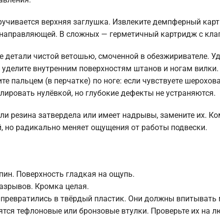
кручивается верхняя заглушка. Извлеките демпферный кар
с направляющей. В сложных — герметичный картридж с кла
ие детали чистой ветошью, смоченной в обезжиривателе. У
е уделите внутренним поверхностям штанов и ногам вилки.
е пальцем (в перчатке) по ноге: если чувствуете шерохова
лировать нулёвкой, но глубокие дефекты не устраняются.
ли резина затвердела или имеет надрывы, замените их. К
, но радикально меняет ощущения от работы подвески.
пин. Поверхность гладкая на ощупь.
разрывов. Кромка целая.
 превратились в твёрдый пластик. Они должны впитывать 
тся тефлоновые или бронзовые втулки. Проверьте их на л