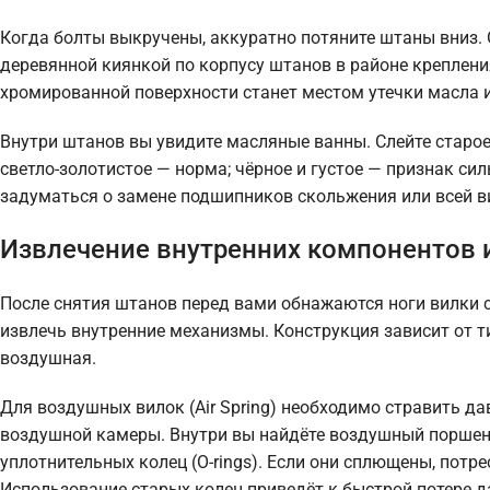
Когда болты выкручены, аккуратно потяните штаны вниз. О
деревянной киянкой по корпусу штанов в районе креплени
хромированной поверхности станет местом утечки масла и
Внутри штанов вы увидите масляные ванны. Слейте старое 
светло-золотистое — норма; чёрное и густое — признак си
задуматься о замене подшипников скольжения или всей в
Извлечение внутренних компонентов 
После снятия штанов перед вами обнажаются ноги вилки 
извлечь внутренние механизмы. Конструкция зависит от т
воздушная.
Для воздушных вилок (Air Spring) необходимо стравить да
воздушной камеры. Внутри вы найдёте воздушный поршень
уплотнительных колец (O-rings). Если они сплющены, пот
Использование старых колец приведёт к быстрой потере д