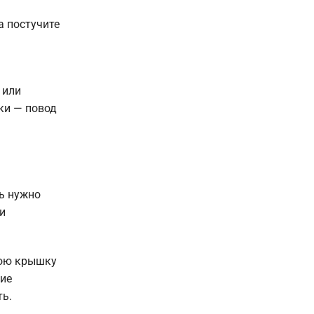
а постучите
 или
жки — повод
ь нужно
и
нюю крышку
ние
ть.