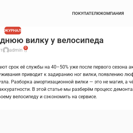
ПОКУПАТЕЛЮ
КОМПАНИЯ
ЖУРНАЛ
еднюю вилку у велосипеда
0
т
admin
ают срок её службы на 40–50% уже после первого сезона а
уживания приводит к задиранию ног вилки, появлению люф
зла. Разборка амортизационной вилки — это не магия, а ч
ккуратности. В этой статье мы разберём процесс демонта
воему велосипеду и сэкономить на сервисе.