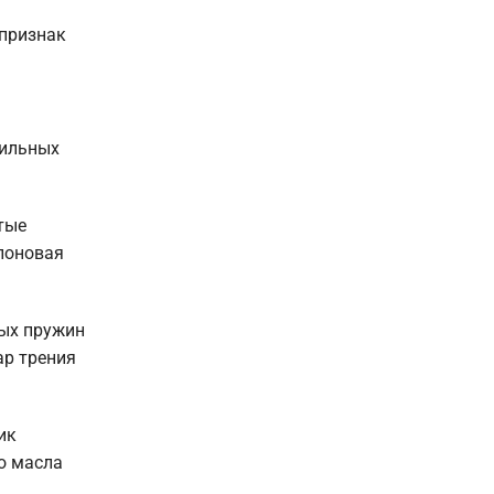
(признак
вильных
тые
флоновая
ных пружин
ар трения
ик
о масла