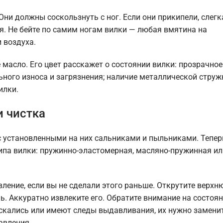
ни должны соскользнуть с ног. Если они прикипели, слегк
я. Не бейте по самим ногам вилки — любая вмятина на
 воздуха.
масло. Его цвет расскажет о состоянии вилки: прозрачное
льного износа и загрязнения; наличие металлической стру
илки.
и чистка
с установленными на них сальниками и пыльниками. Тепер
ипа вилки: пружинно-эластомерная, масляно-пружинная ил
вление, если вы не сделали этого раньше. Открутите верх
. Аккуратно извлеките его. Обратите внимание на состоя
рескались или имеют следы выдавливания, их нужно замени
авления.