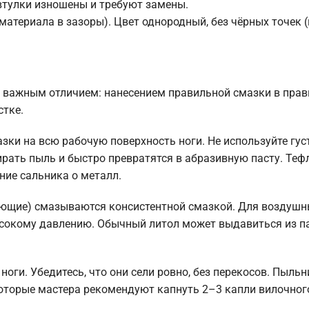
 втулки изношены и требуют замены.
атериала в зазоры). Цвет однородный, без чёрных точек 
ки важным отличием: нанесением правильной смазки в пра
стке.
азки на всю рабочую поверхность ноги. Не используйте гус
ирать пыль и быстро превратятся в абразивную пасту. Те
ние сальника о металл.
яющие) смазываются консистентной смазкой. Для воздуш
высокому давлению. Обычный литол может выдавиться из п
оги. Убедитесь, что они сели ровно, без перекосов. Пыльн
оторые мастера рекомендуют капнуть 2–3 капли вилочног