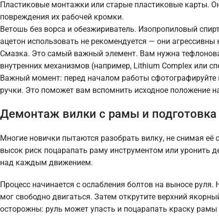
Пластиковые монтажки или старые пластиковые карты. Он
повреждения их рабочей кромки.
Ветошь без ворса и обезжириватель. Изопропиловый спирт
ацетон использовать не рекомендуется — они агрессивны к
Смазка. Это самый важный элемент. Вам нужна тефлоновая
внутренних механизмов (например, Lithium Complex или сп
Важный момент: перед началом работы сфотографируйте ви
ручки. Это поможет вам вспомнить исходное положение на
Демонтаж вилки с рамы и подготовка 
Многие новички пытаются разобрать вилку, не снимая её 
высок риск поцарапать раму инструментом или уронить де
над каждым движением.
Процесс начинается с ослабления болтов на выносе руля. 
мог свободно двигаться. Затем открутите верхний якорный
осторожны: руль может упасть и поцарапать краску рамы 