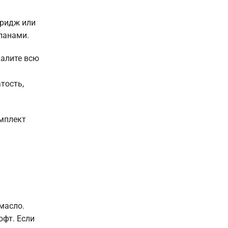
тридж или
панами.
далите всю
тость,
омплект
масло.
юфт. Если