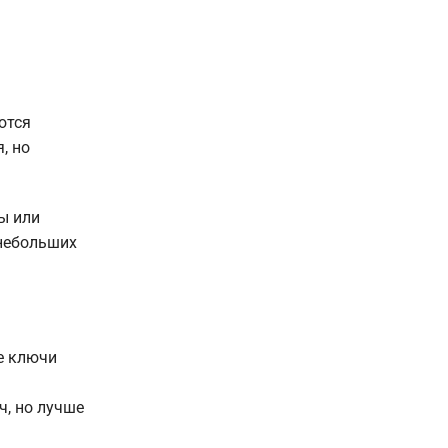
ются
, но
ы или
 небольших
ые ключи
, но лучше