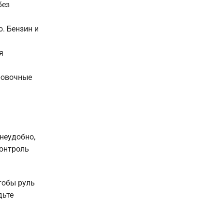
без
. Бензин и
я
ровочные
неудобно,
контроль
тобы руль
дьте