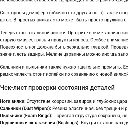
Со стороны демпфера (обычно это другая нога) также от
шток. В простых вилках это может быть просто пружина 
Теперь этап тотальной чистки. Протрите все металлическ
старую смазку, грязь и продукты износа. Особое внимани
Поверхность ног должна быть зеркально гладкой. Проведит
значит, есть задиры. Мелкие царапины можно иногда запо
Сальники и пыльники также нужно тщательно промыть. Ес
ремкомплекта стоит копейки по сравнению с новой вилкой
Чек-лист проверки состояния деталей
Ноги вилки:
Отсутствие коррозии, задиров и глубоких цара
Сальники (Dust Wipers):
Резина эластичная, без трещин и 
Пыльники (Foam Rings):
Пористая структура сохранена, не
Подшипники скольжения (Bushings):
Внутри штанов находя