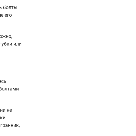
ть болты
е его
ожно,
губки или
есь
 болтами
ни не
зки
гранник,