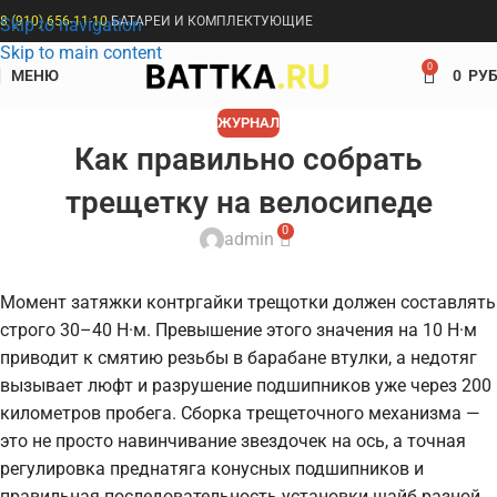
8 (910) 656-11-10
БАТАРЕИ И КОМПЛЕКТУЮЩИЕ
Skip to navigation
Skip to main content
0
МЕНЮ
0
РУБ
ЖУРНАЛ
Как правильно собрать
трещетку на велосипеде
0
admin
Момент затяжки контргайки трещотки должен составлять
строго 30–40 Н·м. Превышение этого значения на 10 Н·м
приводит к смятию резьбы в барабане втулки, а недотяг
вызывает люфт и разрушение подшипников уже через 200
километров пробега. Сборка трещеточного механизма —
это не просто навинчивание звездочек на ось, а точная
регулировка преднатяга конусных подшипников и
правильная последовательность установки шайб разной