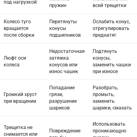
под нагрузкой
пружин
всей трещетки
Колесо туго
Перетянуты
Ослабить конус,
вращается
конусы
отрегулировать
после сборки
подшипников
преднатяг
Недостаточная
Подтянуть
Люфт оси
затяжка
конусы,
колеса
конусов или
заменить чашки
износ чашек
при износе
Попадание
Разобрать,
Громкий хруст
грязи,
промыть,
при вращении
разрушение
заменить
шариков
шарики, смазать
Использовать
Трещетка не
Повреждение
проникающую
снимается или