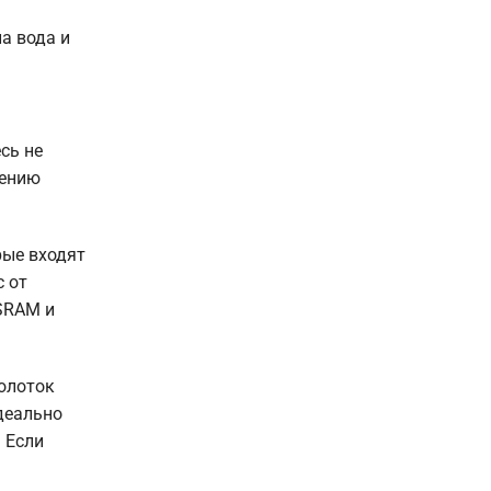
а вода и
сь не
дению
рые входят
с от
 SRAM и
олоток
деально
 Если