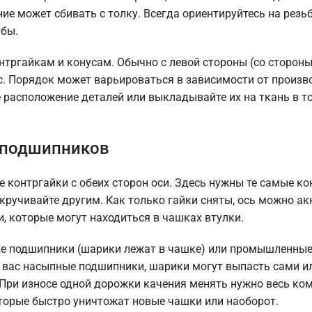
ие может сбивать с толку. Всегда ориентируйтесь на резьб
ьбы.
онтргайкам и конусам. Обычно с левой стороны (со сторон
ус. Порядок может варьироваться в зависимости от произв
 расположение деталей или выкладывайте их на ткань в т
х подшипников
те контргайки с обеих сторон оси. Здесь нужны те самые к
кручивайте другим. Как только гайки сняты, ось можно ак
, которые могут находиться в чашках втулки.
ые подшипники (шарики лежат в чашке) или промышленны
у вас насыпные подшипники, шарики могут выпасть сами и
. При износе одной дорожки качения менять нужно весь ком
торые быстро уничтожат новые чашки или наоборот.