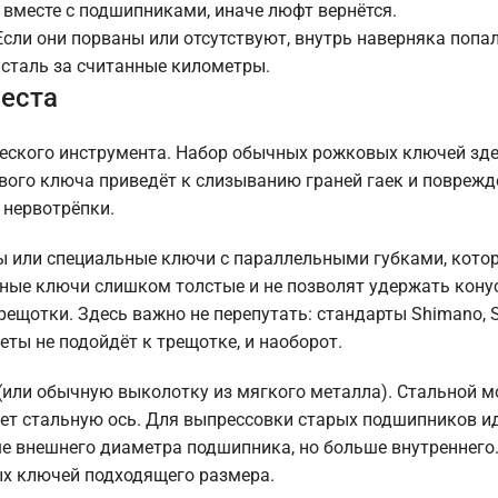
 вместе с подшипниками, иначе люфт вернётся.
сли они порваны или отсутствуют, внутрь наверняка попал
 сталь за считанные километры.
места
еского инструмента. Набор обычных рожковых ключей зде
ового ключа приведёт к слизыванию граней гаек и повреж
 нервотрёпки.
ы или специальные ключи с параллельными губками, кото
чные ключи слишком толстые и не позволят удержать кону
рещотки. Здесь важно не перепутать: стандарты Shimano,
ты не подойдёт к трещотке, и наоборот.
(или обычную выколотку из мягкого металла). Стальной м
ет стальную ось. Для выпрессовки старых подшипников и
е внешнего диаметра подшипника, но больше внутреннего.
ых ключей подходящего размера.