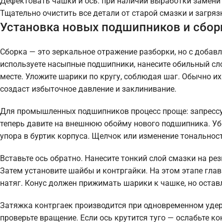
Дефектовать чашки и ось: при наличии выработки заменит
Тщательно очистить все детали от старой смазки и загряз
Установка новых подшипников и сбор
Сборка — это зеркальное отражение разборки, но с добав
используете насыпные подшипники, нанесите обильный сл
месте. Уложите шарики по кругу, соблюдая шаг. Обычно и
создаст избыточное давление и заклинивание.
Для промышленных подшипников процесс проще: запрессуй
теперь давите на внешнюю обойму нового подшипника. Убе
упора в буртик корпуса. Щелчок или изменение тональност
Вставьте ось обратно. Нанесите тонкий слой смазки на рез
Затем установите шайбы и контргайки. На этом этапе глав
натяг. Конус должен прижимать шарики к чашке, но оста
Затяжка контргаек производится при одновременном удер
проверьте вращение. Если ось крутится туго — ослабьте ко