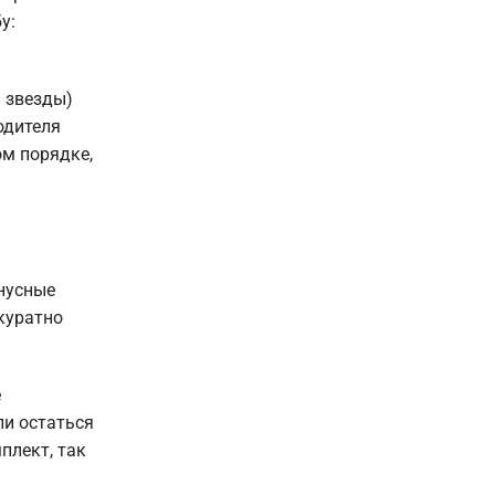
у:
ы звезды)
одителя
ом порядке,
онусные
куратно
е
ли остаться
плект, так