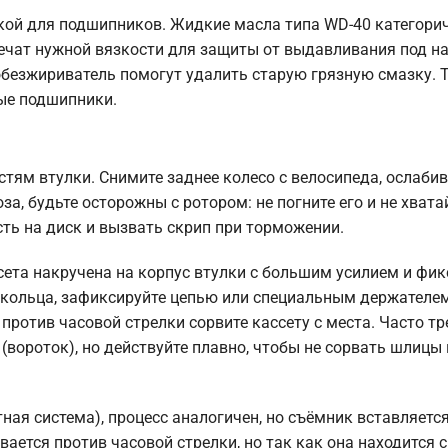
кой для подшипников. Жидкие масла типа WD-40 категорич
ечат нужной вязкости для защиты от выдавливания под на
безжириватель помогут удалить старую грязную смазку. 
ые подшипники.
тям втулки. Снимите заднее колесо с велосипеда, ослабив
за, будьте осторожны с ротором: не погните его и не хвата
ть на диск и вызвать скрип при торможении.
ета накручена на корпус втулки с большим усилием и фик
 кольца, зафиксируйте цепью или специальным держателем
ротив часовой стрелки сорвите кассету с места. Часто тр
(вороток), но действуйте плавно, чтобы не сорвать шлицы 
ная система), процесс аналогичен, но съёмник вставляется
ается против часовой стрелки, но так как она находится 