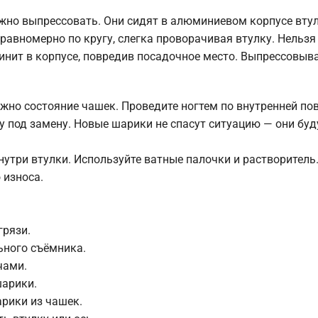
жно выпрессовать. Они сидят в алюминиевом корпусе втул
равномерно по кругу, слегка проворачивая втулку. Нельзя
линит в корпусе, повредив посадочное место. Выпрессовыв
но состояние чашек. Проведите ногтем по внутренней пов
у под замену. Новые шарики не спасут ситуацию — они буд
утри втулки. Используйте ватные палочки и растворитель
 износа.
грязи.
ьного съёмника.
чами.
шарики.
рики из чашек.