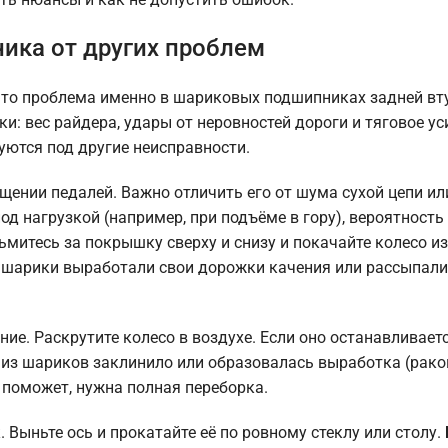
ика от других проблем
 что проблема именно в шариковых подшипниках задней вт
: вес райдера, удары от неровностей дороги и тяговое ус
ются под другие неисправности.
щении педалей. Важно отличить его от шума сухой цепи и
под нагрузкой (например, при подъёме в гору), вероятность
митесь за покрышку сверху и снизу и покачайте колесо из
ит, шарики выработали свои дорожки качения или рассыпал
ие. Раскрутите колесо в воздухе. Если оно останавливае
 из шариков заклинило или образовалась выработка (рако
 поможет, нужна полная переборка.
 Выньте ось и прокатайте её по ровному стеклу или столу.