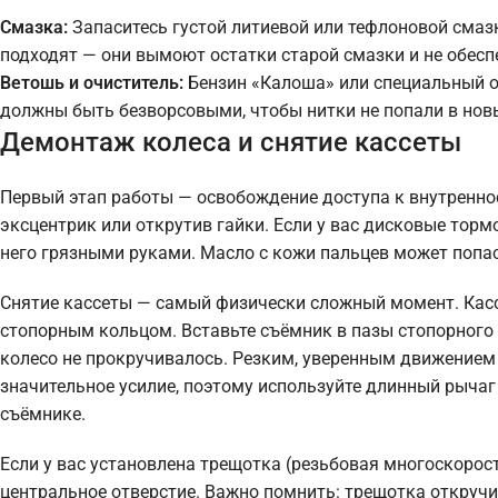
Смазка:
Запаситесь густой литиевой или тефлоновой смаз
подходят — они вымоют остатки старой смазки и не обесп
Ветошь и очиститель:
Бензин «Калоша» или специальный о
должны быть безворсовыми, чтобы нитки не попали в нов
Демонтаж колеса и снятие кассеты
Первый этап работы — освобождение доступа к внутреннос
эксцентрик или открутив гайки. Если у вас дисковые тормо
него грязными руками. Масло с кожи пальцев может попас
Снятие кассеты — самый физически сложный момент. Касс
стопорным кольцом. Вставьте съёмник в пазы стопорного
колесо не прокручивалось. Резким, уверенным движением п
значительное усилие, поэтому используйте длинный рычаг 
съёмнике.
Если у вас установлена трещотка (резьбовая многоскорост
центральное отверстие. Важно помнить: трещотка откручив