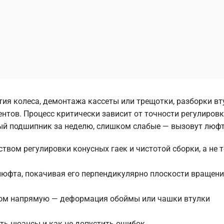
ия колеса, демонтажа кассеты или трещотки, разборки вт
тов. Процесс критически зависит от точности регулиров
ый подшипник за неделю, слишком слабые — вызовут люфт
твом регулировки конусных гаек и чистотой сборки, а не 
люфта, покачивая его перпендикулярно плоскости вращени
ом напрямую — деформация обоймы или чашки втулки
сть нюансы и как не допустить ошибок.