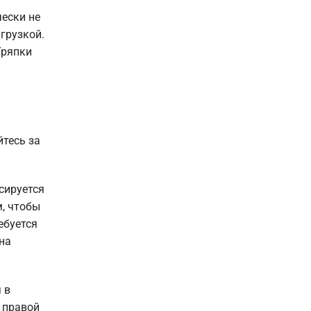
ески не
грузкой.
Тряпки
йтесь за
сируется
, чтобы
ебуется
на
 в
с правой