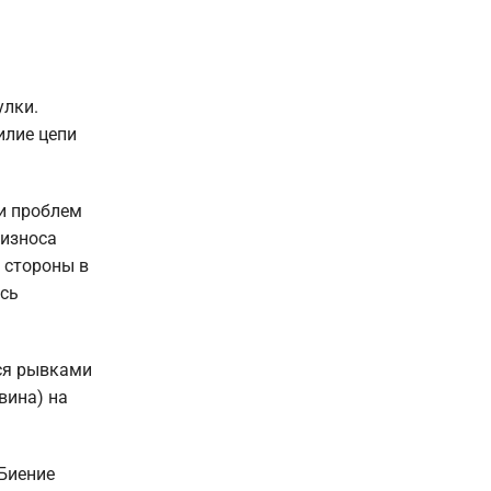
улки.
илие цепи
ли проблем
 износа
 стороны в
ись
тся рывками
вина) на
 Биение