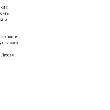
ки с
 бить
айте
ерхности.
ут скакать
. Любая