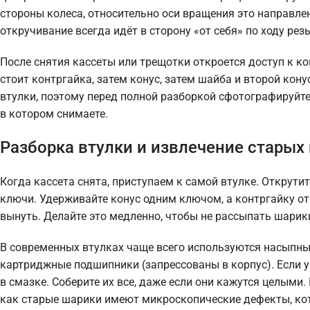
стороны колеса, относительно оси вращения это направлен
откручивание всегда идёт в сторону «от себя» по ходу рез
После снятия кассеты или трещотки откроется доступ к к
стоит контргайка, затем конус, затем шайба и второй кон
втулки, поэтому перед полной разборкой сфотографируйте
в котором снимаете.
Разборка втулки и извлечение стары
Когда кассета снята, приступаем к самой втулке. Открути
ключи. Удерживайте конус одним ключом, а контргайку от
вынуть. Делайте это медленно, чтобы не рассыпать шарики
В современных втулках чаще всего используются насыпн
картриджные подшипники (запрессованы в корпус). Если 
в смазке. Соберите их все, даже если они кажутся целыми
как старые шарики имеют микроскопические дефекты, ко