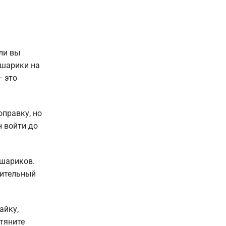
ли вы
 шарики на
— это
оправку, но
н войти до
 шариков.
рительный
айку,
дтяните