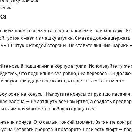
ь втулку или ось.
нений.
ка
лением нового элемента: правильной смазки и монтажа. Ес
ой густой смазки в чашку втулки. Смазка должна держать
х 9–10 штук с каждой стороны. Не ставьте лишние шарики 
те новый подшипник в корпус втулки. Используйте ту же 
дитесь, что подшипник сел ровно, без перекоса. Он долже
и звука при ударе подскажет, что деталь села на место.
ьбу оси и на конусы. Накрутите конусы от руки до касания
ная задача — не затянуть всё намертво, а создать предва
влять им возможность свободно вращаться.
жании конуса. Это самый тонкий момент. Затяните контрг
нус на четверть оборота и повторите. Если есть люфт — по