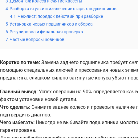
3
Демонтаж колеса и снятие кассеты
4
Разборка втулки и извлечение старых подшипников
4.1
Чек-лист: порядок действий при разборке
5
Установка новых подшипников и сборка
6
Регулировка и финальная проверка
7
Частые вопросы новичков
Коротко по теме:
Замена заднего подшипника требует снят
помощью специальных ключей и прессования новых элемен
преднатяга: слишком сильно затянутые конуса убьют нов
Главный вывод:
Успех операции на 90% определяется качес
фактом установки новой детали.
Что сделать:
Снимите заднее колесо и проверьте наличие 
подтвердить диагноз.
Чего избегать:
Никогда не выбивайте подшипники молотк
гарантирована.
Дальше разберём подробно: почему это работает, какие е