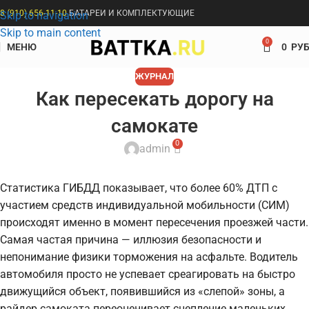
8 (910) 656-11-10
БАТАРЕИ И КОМПЛЕКТУЮЩИЕ
Skip to navigation
Skip to main content
0
МЕНЮ
0
РУБ
ЖУРНАЛ
Как пересекать дорогу на
самокате
0
admin
Статистика ГИБДД показывает, что более 60% ДТП с
участием средств индивидуальной мобильности (СИМ)
происходят именно в момент пересечения проезжей части.
Самая частая причина — иллюзия безопасности и
непонимание физики торможения на асфальте. Водитель
автомобиля просто не успевает среагировать на быстро
движущийся объект, появившийся из «слепой» зоны, а
райдер самоката переоценивает сцепление маленьких