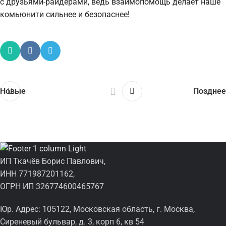
с друзьями-райдерами, ведь взаимопомощь делает наше
комьюнити сильнее и безопаснее!
Новые
Позднее
ИП Ткачёв Борис Павлович,
ИНН 771987201162,
ОГРН ИП 326774600465767
Юр. Адрес: 105122, Московская область, г. Москва,
Сиреневый бульвар, д. 3, корп 6, кв 54