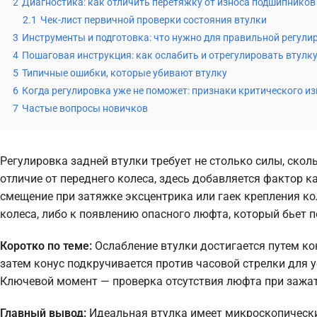
2
Диагностика: как отличить перетяжку от износа подшипников
2.1
Чек-лист первичной проверки состояния втулки
3
Инструменты и подготовка: что нужно для правильной регули
4
Пошаговая инструкция: как ослабить и отрегулировать втулк
5
Типичные ошибки, которые убивают втулку
6
Когда регулировка уже не поможет: признаки критического и
7
Частые вопросы новичков
Регулировка задней втулки требует не столько силы, скол
отличие от переднего колеса, здесь добавляется фактор к
смещение при затяжке эксцентрика или гаек крепления ко
колеса, либо к появлению опасного люфта, который бьет 
Коротко по теме:
Ослабление втулки достигается путем ко
затем конус подкручивается против часовой стрелки для у
Ключевой момент — проверка отсутствия люфта при зажато
Главный вывод:
Идеальная втулка имеет микроскопически