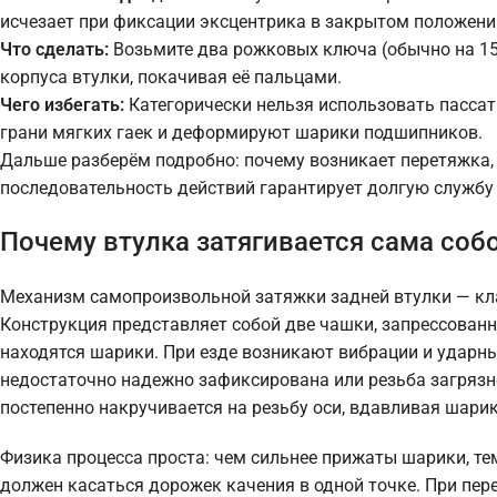
исчезает при фиксации эксцентрика в закрытом положени
Что сделать:
Возьмите два рожковых ключа (обычно на 15 
корпуса втулки, покачивая её пальцами.
Чего избегать:
Категорически нельзя использовать пассат
грани мягких гаек и деформируют шарики подшипников.
Дальше разберём подробно: почему возникает перетяжка,
последовательность действий гарантирует долгую службу 
Почему втулка затягивается сама собо
Механизм самопроизвольной затяжки задней втулки — кл
Конструкция представляет собой две чашки, запрессованны
находятся шарики. При езде возникают вибрации и ударные
недостаточно надежно зафиксирована или резьба загрязн
постепенно накручивается на резьбу оси, вдавливая шарик
Физика процесса проста: чем сильнее прижаты шарики, те
должен касаться дорожек качения в одной точке. При пер