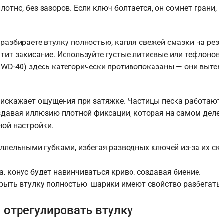
тно, без зазоров. Если ключ болтается, он сомнет грани, 
 разбираете втулку полностью, капля свежей смазки на ре
тит закисание. Используйте густые литиевые или тефлоно
WD-40) здесь категорически противопоказаны — они вытек
бе искажает ощущения при затяжке. Частицы песка работаю
здавая иллюзию плотной фиксации, которая на самом деле
ной настройки.
ллельными губками, избегая разводных ключей из-за их с
а, конус будет навинчиваться криво, создавая биение.
крыть втулку полностью: шарики имеют свойство разбегат
 отрегулировать втулку