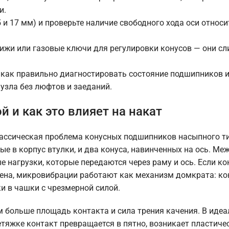
и.
и 17 мм) и проверьте наличие свободного хода оси относи
ижи или газовые ключи для регулировки конусов — они с
 как правильно диагностировать состояние подшипников и
узла без люфтов и заеданий.
й и как это влияет на накат
ассическая проблема конусных подшипников насыпного ти
е в корпус втулки, и два конуса, навинченных на ось. Ме
 нагрузки, которые передаются через раму и ось. Если ко
ена, микровибрации работают как механизм домкрата: ко
и в чашки с чрезмерной силой.
м больше площадь контакта и сила трения качения. В иде
етяжке контакт превращается в пятно, возникает пластиче