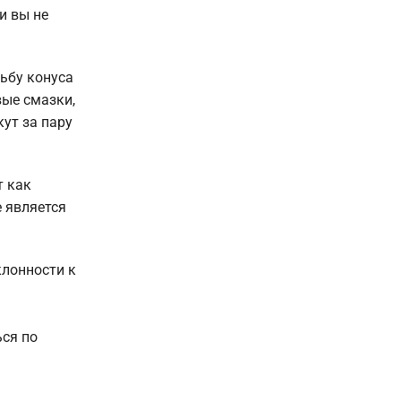
и вы не
зьбу конуса
вые смазки,
ут за пару
т как
 является
клонности к
ься по