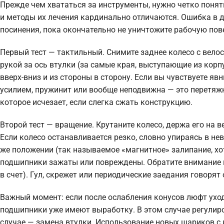
Прежде чем хвататься за инструменты, нужно четко понят
и методы их лечения кардинально отличаются. Ошибка в ди
посинения, пока окончательно не уничтожите рабочую пов
Первый тест — тактильный. Снимите заднее колесо с велос
рукой за ось втулки (за самые края, выступающие из корпу
вверх-вниз и из стороны в сторону. Если вы чувствуете я
усилием, пружинит или вообще неподвижна — это перетяжк
которое исчезает, если слегка сжать конструкцию.
Второй тест — вращение. Крутаните колесо, держа его на 
Если колесо останавливается резко, словно упираясь в не
же положении (так называемое «магнитное» залипание, хотя
подшипники зажаты или повреждены. Обратите внимание н
в счет). Гул, скрежет или периодические заедания говоря
Важный момент: если после ослабления конусов люфт уход
подшипники уже имеют выработку. В этом случае регулир
случае — замена втулки. Использование новых шариков 