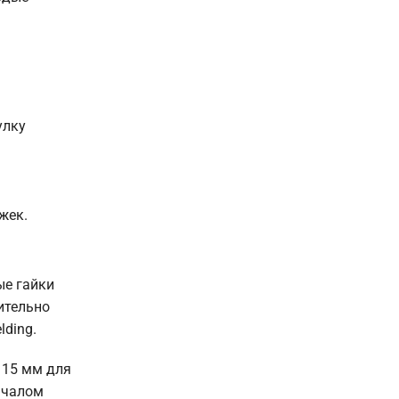
улку
жек.
ые гайки
ительно
lding.
 15 мм для
началом