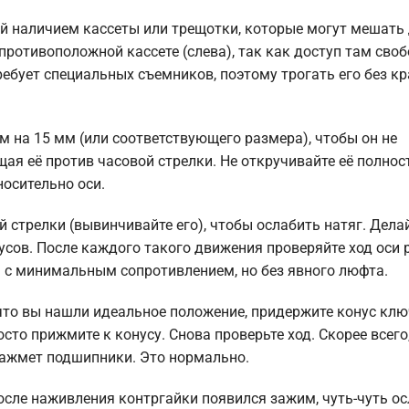
ей наличием кассеты или трещотки, которые могут мешать 
противоположной кассете (слева), так как доступ там своб
ебует специальных съемников, поэтому трогать его без к
м на 15 мм (или соответствующего размера), чтобы он не
ая её против часовой стрелки. Не откручивайте её полнос
осительно оси.
 стрелки (вывинчивайте его), чтобы ослабить натяг. Делай
сов. После каждого такого движения проверяйте ход оси 
я с минимальным сопротивлением, но без явного люфта.
 что вы нашли идеальное положение, придержите конус кл
осто прижмите к конусу. Снова проверьте ход. Скорее всего
зажмет подшипники. Это нормально.
осле наживления контргайки появился зажим, чуть-чуть ос