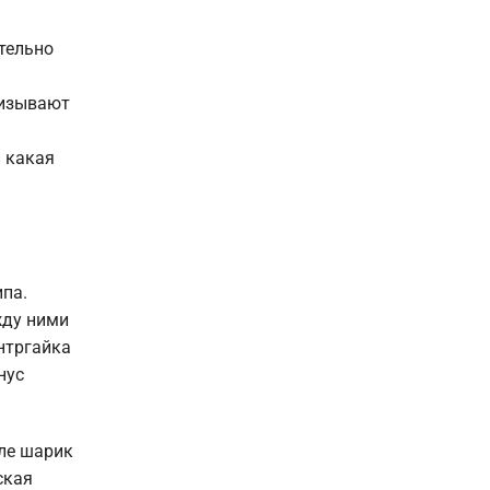
тельно
лизывают
 какая
па.
жду ними
нтргайка
нус
але шарик
ская