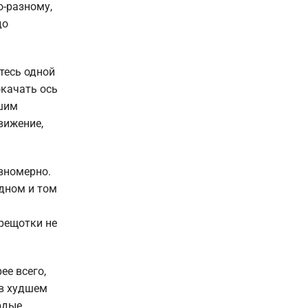
о-разному,
до
тесь одной
окачать ось
ьшим
вижение,
авномерно.
одном и том
трещотки не
ее всего,
 в худшем
рдые