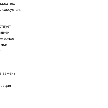
 зажатых
 коксуется,
ствует
адней
омерное
улки
о
ез замены
ксация