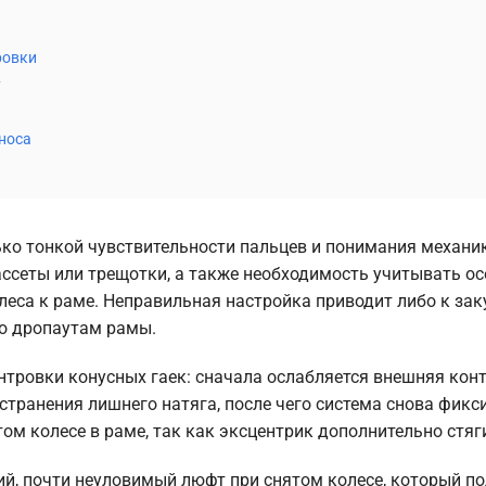
ровки
у
зноса
ько тонкой чувствительности пальцев и понимания механик
ассеты или трещотки, а также необходимость учитывать ос
леса к раме. Неправильная настройка приводит либо к за
по дропаутам рамы.
нтровки конусных гаек: сначала ослабляется внешняя конт
странения лишнего натяга, после чего система снова фикси
м колесе в раме, так как эксцентрик дополнительно стяги
й, почти неуловимый люфт при снятом колесе, который п