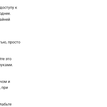
доступу к
однее.
райней
тью, просто
те это
руками.
ючом и
, при
лабьте