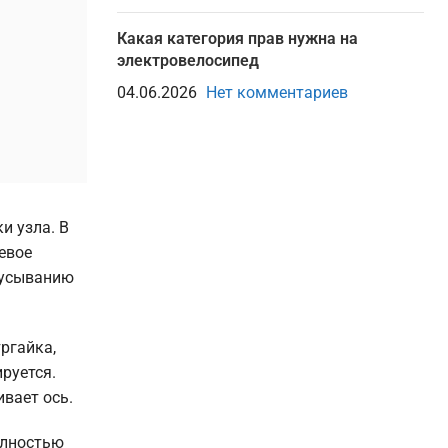
Какая категория прав нужна на
электровелосипед
04.06.2026
Нет комментариев
и узла. В
евое
кусыванию
ргайка,
руется.
вает ось.
олностью