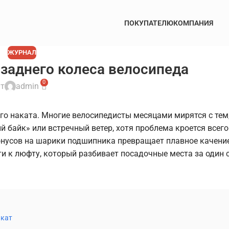
ПОКУПАТЕЛЮ
КОМПАНИЯ
ЖУРНАЛ
 заднего колеса велосипеда
0
т
admin
го наката. Многие велосипедисты месяцами мирятся с тем,
й байк» или встречный ветер, хотя проблема кроется всего
нусов на шарики подшипника превращает плавное качение
ти к люфту, который разбивает посадочные места за один 
акат