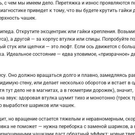
ь, с чем мы имеем дело. Перетяжка и износ проявляются п
агностике приведет к тому, что вы будете крутить гайки 
ерхность чашек.
ипеда. Открутите эксцентрик или гайки крепления. Возьми
са), а другой — за корпус втулки или спицы. Попробуйте п
вный стук или щелчки — это люфт. Если ось движется с бол
а. Идеальное состояние — едва уловимое, «призрачное» д
весу. Оно должно вращаться долго и плавно, замедляясь р
видимую стену, или делает несколько оборотов и встает в 
 тут дело не в магнитах, а в геометрии дорожек), значит,
а звук: здоровая втулка шумит тихо и монотонно (треск 
т о выработке шариков или чашек.
ит, но вращение остается тяжелым и неравномерным, скор
овка не поможет — нужна переборка с заменой шариков, а
с изношенными чашками даст обратный эффект: новые тве