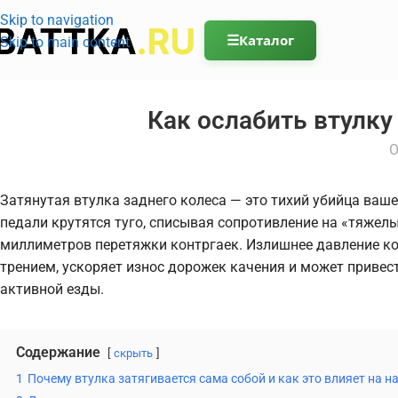
Skip to navigation
☰
Каталог
Skip to main content
Как ослабить втулку
О
Затянутая втулка заднего колеса — это тихий убийца ваше
педали крутятся туго, списывая сопротивление на «тяжелы
миллиметров перетяжки контргаек. Излишнее давление ко
трением, ускоряет износ дорожек качения и может привес
активной езды.
Содержание
скрыть
1
Почему втулка затягивается сама собой и как это влияет на н