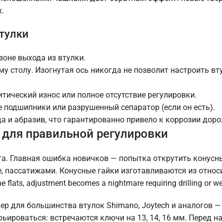
.
втулки
 зоне выхода из втулки.
му столу. Изогнутая ось никогда не позволит настроить вт
итический износ или полное отсутствие регулировки.
е подшипники или разрушенный сепаратор (если он есть).
а и абразив, что гарантированно привело к коррозии доро
 для правильной регулировки
та. Главная ошибка новичков — попытка открутить конусн
 пассатижами. Конусные гайки изготавливаются из относ
flats, adjustment becomes a nightmare requiring drilling or we
р для большинства втулок Shimano, Joytech и аналогов —
рьироваться: встречаются ключи на 13, 14, 16 мм. Перед 