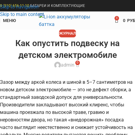
8 (910) 656-11-10
БАТАРЕИ И КОМПЛЕКТУЮЩИЕ
Skip to navigation
Skip to main content
0
МЕНЮ
0
РУБ
ЖУРНАЛ
Как опустить подвеску на
детском электромобиле
0
admin
Зазор между аркой колеса и шиной в 5–7 сантиметров на
новом детском электромобиле — это не дефект сборки, а
стандартный заводской допуск для универсальности.
Производители закладывают высокий клиренс, чтобы
машина проезжала по высокой траве, гравию и
неровностям двора, но такая «внедорожная» посадка
часто выглядит неестественно и снижает устойчивость на
асфальте. Многие родители пытаются решить проблему