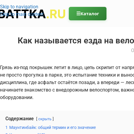
Skip to navigation
☰
Каталог
Skip to main content
Как называется езда на вел
О
Грязь из-под покрышек летит в лицо, цепь скрипит от напр
не просто прогулка в парке, это испытание техники и вын
дисциплина, где асфальт остаётся позади, а впереди — ле
начинаете знакомство с внедорожным велоспортом, важно
оборудовании.
Содержание
скрыть
1
Маунтинбайк: общий термин и его значение