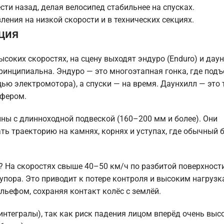
ти назад, делая велосипед стабильнее на спусках.
ения на низкой скорости и в технических секциях.
ция
ысоких скоростях, на сцену выходят эндуро (Enduro) и дау
 принципиальна. Эндуро — это многоэтапная гонка, где по
щью электромотора), а спуски — на время. Даунхилл — это
сфером.
ы с длинноходной подвеской (160–200 мм и более). Они
ь траекторию на камнях, корнях и уступах, где обычный 
? На скоростях свыше 40–50 км/ч по разбитой поверхност
упора. Это приводит к потере контроля и высоким нагрузк
льефом, сохраняя контакт колёс с землёй.
нтегралы), так как риск падения лицом вперёд очень высо