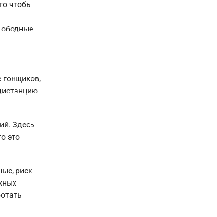
го чтобы
а ободные
е гонщиков,
 дистанцию
ий. Здесь
то это
ные, риск
ожных
ботать