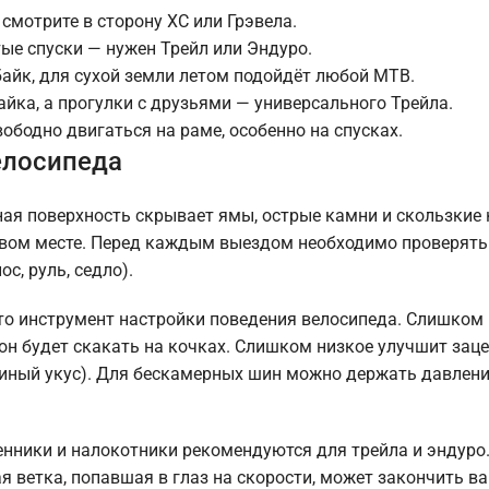
смотрите в сторону XC или Грэвела.
тые спуски — нужен Трейл или Эндуро.
байк, для сухой земли летом подойдёт любой MTB.
айка, а прогулки с друзьями — универсального Трейла.
ободно двигаться на раме, особенно на спусках.
елосипеда
ная поверхность скрывает ямы, острые камни и скользкие 
рвом месте. Перед каждым выездом необходимо проверять
с, руль, седло).
Это инструмент настройки поведения велосипеда. Слишком
он будет скакать на кочках. Слишком низкое улучшит заце
иный укус). Для бескамерных шин можно держать давлени
енники и налокотники рекомендуются для трейла и эндуро
я ветка, попавшая в глаз на скорости, может закончить в