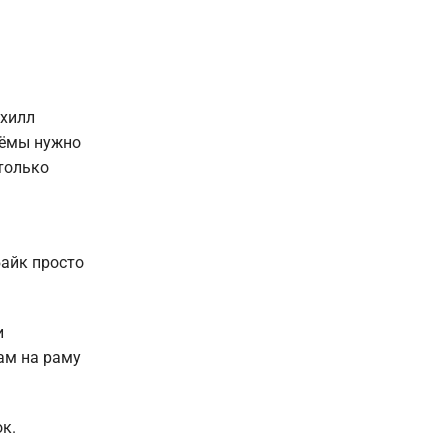
нхилл
дъёмы нужно
 только
байк просто
и
ам на раму
к.