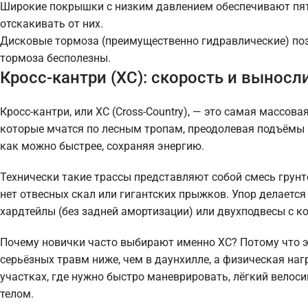
Широкие покрышки с низким давлением обеспечивают пятн
отскакивать от них.
Дисковые тормоза (преимущественно гидравлические) поз
тормоза бесполезны.
Кросс-кантри (XC): скорость и выносл
Кросс-кантри, или XC (Cross-Country), — это самая массо
которые мчатся по лесным тропам, преодолевая подъёмы и
как можно быстрее, сохраняя энергию.
Технически такие трассы представляют собой смесь грунто
нет отвесных скал или гигантских прыжков. Упор делается
хардтейлы (без задней амортизации) или двухподвесы с к
Почему новички часто выбирают именно XC? Потому что э
серьёзных травм ниже, чем в даунхилле, а физическая на
участках, где нужно быстро маневрировать, лёгкий велоси
телом.