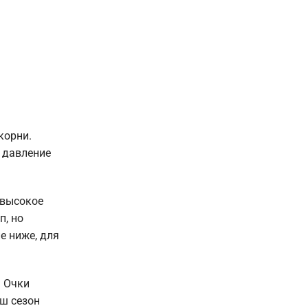
корни.
 давление
 высокое
п, но
е ниже, для
. Очки
аш сезон