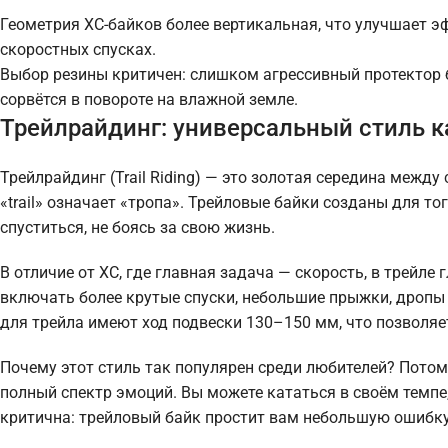
Геометрия XC-байков более вертикальная, что улучшает э
скоростных спусках.
Выбор резины критичен: слишком агрессивный протектор 
сорвётся в повороте на влажной земле.
Трейлрайдинг: универсальный стиль к
Трейлрайдинг (Trail Riding) — это золотая середина меж
«trail» означает «тропа». Трейловые байки созданы для тог
спуститься, не боясь за свою жизнь.
В отличие от XC, где главная задача — скорость, в трейл
включать более крутые спуски, небольшие прыжки, дропы 
для трейла имеют ход подвески 130–150 мм, что позволяе
Почему этот стиль так популярен среди любителей? Потом
полный спектр эмоций. Вы можете кататься в своём темпе
критична: трейловый байк простит вам небольшую ошибку