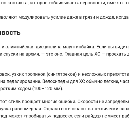
о контакта, которое «облизывает» неровности, вместо то
воляют модулировать усилие даже в грязи и дожде, когд
ивость
вая и олимпийская дисциплина маунтинбайка. Если вы видит
 спуски на время, — это оно. Главная цель XC — проехать
вок, узких тропинок (синглтреков) и несложных препятств
 на педалирование. Велосипеды для XC обычно лёгкие, час
оротким ходом (100–120 мм).
тот стиль прощает многие ошибки. Скорости не запредель
грузка равномерная. Однако есть нюанс: на технически сл
пед может «пробивать» подвеску, если райдер не умеет ра