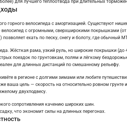
более) для лучшего теплоотвода при длительных торможен
дходы
ного горного велосипеда с амортизацией. Существуют нише
о велосипед с огромными, сверхширокими покрышками (от 
 позволяет ехать по песку, снегу и болоту, где обычный M
ипеда. Жёсткая рама, узкий руль, но широкие покрышки (до
стрых поездок по грунтовкам, полям и лёгкому бездорожью
деален для длинных дистанций по смешанному рельефу.
живёте в регионе с долгими зимами или любите путешестви
же ваша цель — скорость на относительно ровном грунте 
яжелому двухподвесу.
сокого сопротивления качению широких шин.
адку, что экономит силы на длинных перегонах.
стность