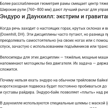
Более расслабленная геометрия рамы смещает центр тяжес
Широкие рули (760–800 мм) дают лучший рычаг для управл
Эндуро и Даунхилл: экстрим и гравита
Когда речь заходит о настоящих горах, крутых склонах и в
(Downhill, DH). Эти дисциплины часто путают, но разница
преодолевать самостоятельно (на своих ногах или с помо
спуск, зачастую с использованием подъёмников или тран
Велосипеды для этих дисциплин — тяжёлые, мощные машин
напоминают мотоциклы без двигателя. Их задача — держат
сложится.
Почему нельзя ехать эндуро на обычном трейловом байке
короткоходная подвеска будет постоянно пробиваться до 
и суставы райдера. Эндуро-байк позволяет «плыть» над ре
В даунхилле используются специальные шлемы с маской (и