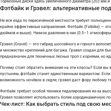
Тормозные диски здесь увеличенного диаметра (203 мм и 
Фэтбайк и Грэвел: альтернативные по
Не вся езда по пересечённой местности требует полноцен
крайне эффективные направления. Фэтбайк (Fatbike) — эт
дюймов и выше). Низкое давление в них (0.5–1 атмосферы)
Грэвел (Gravel) — это гибрид шоссейного и горного велос
и множество креплений для багажа. Грэвел создан для бы
предназначен для техничных лесных троп с корнями, но и
Почему стоит обратить внимание на эти классы? Если вы 
пустыням, фэтбайк станет единственным вариантом. Если 
возможность ночёвок в седле, грэвел даст фору любому т
Фэтбайк требует особой техники педалирования из-за вы
Грэвел позволяет использовать более аэродинамичную пос
Чек-лист: Как выбрать стиль под свою ме