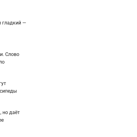
м гладкий —
и. Слово
ло
гут
осипеды
 но даёт
ее