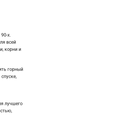
90-х.
ля всей
и, корни и
ить горный
 спуске,
ля лучшего
остью,