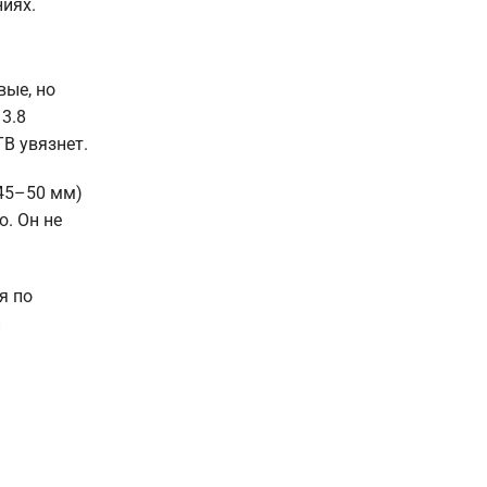
иях.
вые, но
3.8
TB увязнет.
 45–50 мм)
. Он не
я по
и