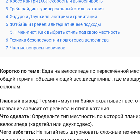
2
Кросс-кантри (XC): скорость и выносливость
3
Трейлрайдинг: универсальный стиль катания
4
Эндуро и Даунхилл: экстрим и гравитация
5
Фэтбайк и Грэвел: альтернативные подходы
5.1
Чек-лист: Как выбрать стиль под свою местность
6
Техника безопасности и подготовка велосипеда
7
Частые вопросы новичков
Коротко по теме:
Езда на велосипеде по пересечённой мес
общий термин, объединяющий все дисциплины, где маршру
склонам.
Главный вывод:
Термин «маунтинбайк» охватывает всё: от
название зависит от рельефа и стиля катания.
Что сделать:
Определите тип местности, по которой плани
велосипеда (хардтейл или двухподвес).
Чего избегать:
Не пытайтесь штурмовать сложные техниче
приведёт к поломке рамы и травмам.