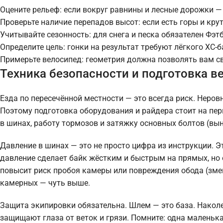
Оцените рельеф: если вокруг равнины и лесные дорожки — 
Проверьте наличие перепадов высот: если есть горы и кру
Учитывайте сезонность: для снега и песка обязателен Фэт
Определите цель: гонки на результат требуют лёгкого XC-б
Примерьте велосипед: геометрия должна позволять вам св
Техника безопасности и подготовка в
Езда по пересечённой местности — это всегда риск. Неров
Поэтому подготовка оборудования и райдера стоит на пе
в шинах, работу тормозов и затяжку основных болтов (выно
Давление в шинах — это не просто цифра из инструкции. 
давление сделает байк жёстким и быстрым на прямых, но 
повысит риск пробоя камеры или повреждения обода (зме
камерных — чуть выше.
Защита экипировки обязательна. Шлем — это база. Накол
защищают глаза от веток и грязи. Помните: одна маленька