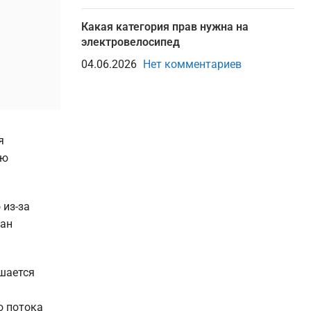
Какая категория прав нужна на
электровелосипед
04.06.2026
Нет комментариев
я
ию
 из-за
зан
шается
о потока