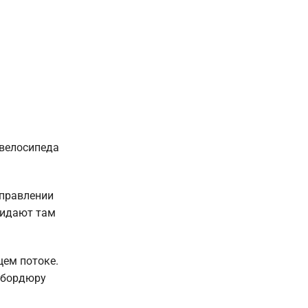
 велосипеда
аправлении
ожидают там
щем потоке.
 бордюру