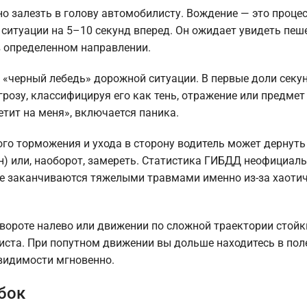
но залезть в голову автомобилисту. Вождение — это проце
ситуации на 5–10 секунд вперед. Он ожидает увидеть пеш
в определенном направлении.
о «черный лебедь» дорожной ситуации. В первые доли секу
розу, классифицируя его как тень, отражение или предмет
етит на меня», включается паника.
ого торможения и ухода в сторону водитель может дернуть
н) или, наоборот, замереть. Статистика ГИБДД неофициал
е заканчиваются тяжелыми травмами именно из-за хаоти
повороте налево или движении по сложной траектории стой
иста. При попутном движении вы дольше находитесь в пол
 видимости мгновенно.
бок