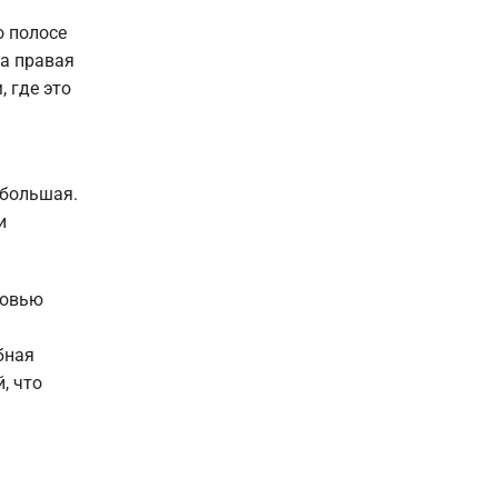
о полосе
да правая
 где это
ебольшая.
и
ровью
бная
, что