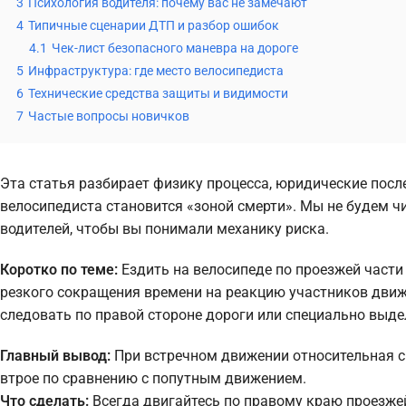
3
Психология водителя: почему вас не замечают
4
Типичные сценарии ДТП и разбор ошибок
4.1
Чек-лист безопасного маневра на дороге
5
Инфраструктура: где место велосипедиста
6
Технические средства защиты и видимости
7
Частые вопросы новичков
Эта статья разбирает физику процесса, юридические посл
велосипедиста становится «зоной смерти». Мы не будем ч
водителей, чтобы вы понимали механику риска.
Коротко по теме:
Ездить на велосипеде по проезжей части
резкого сокращения времени на реакцию участников движ
следовать по правой стороне дороги или специально выде
Главный вывод:
При встречном движении относительная с
втрое по сравнению с попутным движением.
Что сделать:
Всегда двигайтесь по правому краю проезже