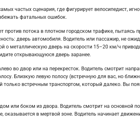
амых частых сценария, где фигурирует велосипедист, иг
избежать фатальных ошибок.
т против потока в плотном городском трафике, пытаясь 
ость: дверь автомобиля. Водитель или пассажир, не ожид
вой о металлическую дверь на скорости 15–20 км/ч привод
идите открывающуюся дверь заранее.
ево во двор или на перекресток. Водитель смотрит напра
олосу. Близкую левую полосу (встречную для вас, но ближ
той только встречным транспортом, который далеко. Вы поя
м или боком из двора. Водитель смотрит на основной по
е, оказывается в мертвой зоне. Водитель начинает движени