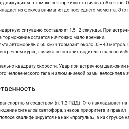
, движущихся в том же векторе или статичных объектов. О
ыпадает из фокуса внимания до последнего момента. Это 
ндартную ситуацию составляет 1,5–2 секунды. При встреч
на торможение остается ничтожно мало времени.
ьте автомобиль с 60 км/ч тормозит около 35–40 метров. 
 встречном курсе, физика не оставит водителю шансов изб
ально квадрату скорости. Удар при встречном движении н
кого человеческого тела и алюминиевой рамы велосипеда э
ственность
ранспортным средством (п. 1.2 ПДД). Это накладывает на
юдение сигналов светофора, знаков приоритета и правил
полосе квалифицируется не как «прогулка», а как грубое 