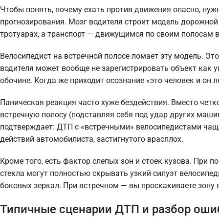
Чтобы понять, почему ехать против движения опасно, нуж
прогнозирования. Мозг водителя строит модель дорожной 
тротуарах, а транспорт — движущимся по своим полосам 
Велосипедист на встречной полосе ломает эту модель. Эт
водителя может вообще не зарегистрировать объект как уг
обочине. Когда же приходит осознание «это человек и он л
Паническая реакция часто хуже бездействия. Вместо четк
встречную полосу (подставляя себя под удар других маши
подтверждает: ДТП с «встречными» велосипедистами чащ
действий автомобилиста, застигнутого врасплох.
Кроме того, есть фактор слепых зон и стоек кузова. При 
стекла могут полностью скрывать узкий силуэт велосипед
боковых зеркал. При встречном — вы проскакиваете зону
Типичные сценарии ДТП и разбор оши