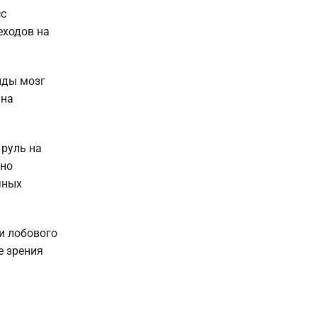
сс
еходов на
нды мозг
 на
 руль на
ьно
чных
ки лобового
е зрения