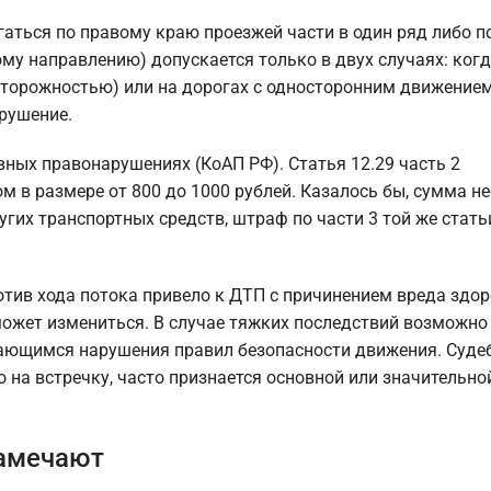
аться по правому краю проезжей части в один ряд либо п
ому направлению) допускается только в двух случаях: ког
сторожностью) или на дорогах с односторонним движением,
рушение.
ных правонарушениях (КоАП РФ). Статья 12.29 часть 2
 в размере от 800 до 1000 рублей. Казалось бы, сумма н
гих транспортных средств, штраф по части 3 той же стать
отив хода потока привело к ДТП с причинением вреда здо
 может измениться. В случае тяжких последствий возможно
асающимся нарушения правил безопасности движения. Суде
 на встречку, часто признается основной или значительной
замечают