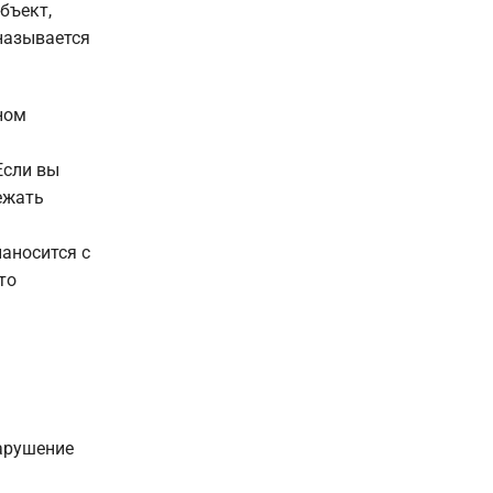
бъект,
называется
ном
Если вы
ежать
аносится с
то
нарушение