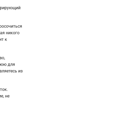
норирующий
просочиться
ая никого
ит к
во,
нюю для
вляетесь из
ток.
е, не