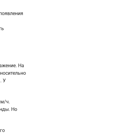
 появления
ть
ажение. На
тносительно
. У
км/ч.
унды. Но
го