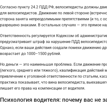
Согласно пункту 24.2 ПДД РФ, велосипедисты должны двиг
для велосипедистов. Движение по левой стороне (встречн
сторона занята непреодолимыми препятствиями (и то, с о
разрешено знаками. В остальных случаях — это прямое на
Ответственность регулируется Кодексом об административ
предусматривает штраф за нарушение ПДД велосипедистом
Однако, если ваши действия создали помехи движению дру
возрастает до 1000–1500 рублей.
Но деньги — это наименьшая проблема. Если движение пр
(легкого, среднего или тяжкого), квалификация действий
привлечение к уголовной ответственности по статьям, к
практика показывает, что вина велосипедиста, выехавшего
лишает его права на компенсации от водителя.
Психология водителя: почему вас не 