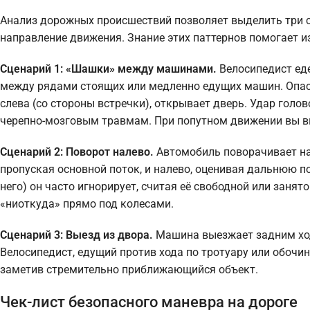
Анализ дорожных происшествий позволяет выделить три с
направление движения. Знание этих паттернов помогает 
Сценарий 1: «Шашки» между машинами.
Велосипедист еде
между рядами стоящих или медленно едущих машин. Опасн
слева (со стороны встречки), открывает дверь. Удар голо
черепно-мозговым травмам. При попутном движении вы в
Сценарий 2: Поворот налево.
Автомобиль поворачивает нал
пропуская основной поток, и налево, оценивая дальнюю п
него) он часто игнорирует, считая её свободной или заня
«ниоткуда» прямо под колесами.
Сценарий 3: Выезд из двора.
Машина выезжает задним ходо
Велосипедист, едущий против хода по тротуару или обочин
заметив стремительно приближающийся объект.
Чек-лист безопасного маневра на дороге