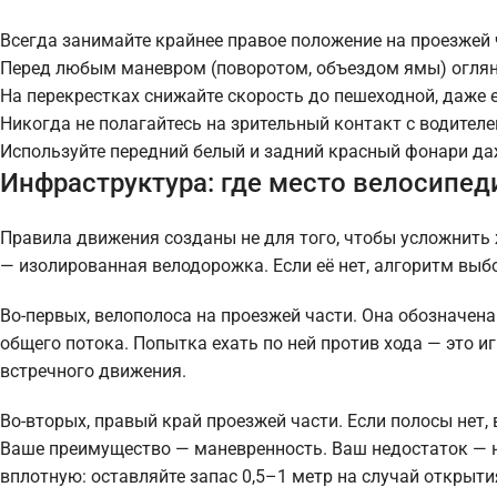
Всегда занимайте крайнее правое положение на проезжей 
Перед любым маневром (поворотом, объездом ямы) огляни
На перекрестках снижайте скорость до пешеходной, даже 
Никогда не полагайтесь на зрительный контакт с водителем
Используйте передний белый и задний красный фонари да
Инфраструктура: где место велосипед
Правила движения созданы не для того, чтобы усложнить 
— изолированная велодорожка. Если её нет, алгоритм выб
Во-первых, велополоса на проезжей части. Она обозначена
общего потока. Попытка ехать по ней против хода — это и
встречного движения.
Во-вторых, правый край проезжей части. Если полосы нет
Ваше преимущество — маневренность. Ваш недостаток — н
вплотную: оставляйте запас 0,5–1 метр на случай открыти