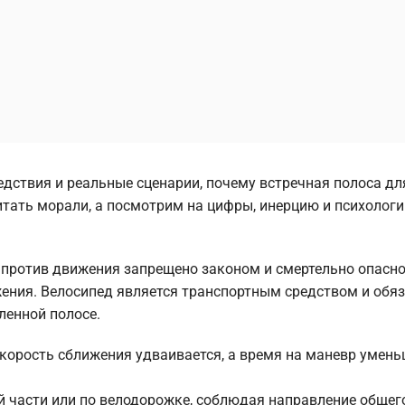
едствия и реальные сценарии, почему встречная полоса дл
итать морали, а посмотрим на цифры, инерцию и психолог
 против движения запрещено законом и смертельно опасно
ения. Велосипед является транспортным средством и обя
ленной полосе.
корость сближения удваивается, а время на маневр умень
й части или по велодорожке, соблюдая направление общег