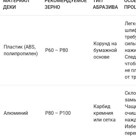
МАТЕРИАЛ
РЕКОМЕНДУЕМОЕ
ТИП
ОСО
ДЕКИ
ЗЕРНО
АБРАЗИВА
ПРО
Легк
шлиф
треб
Корунд на
силь
Пластик (ABS,
P60 – P80
бумажной
нажи
полипропилен)
основе
След
чтоб
не п
от т
Скло
зам
Карбид
Чащ
Алюминий
P80 – P100
кремния
очищ
или сетка
нажд
Избе
пере