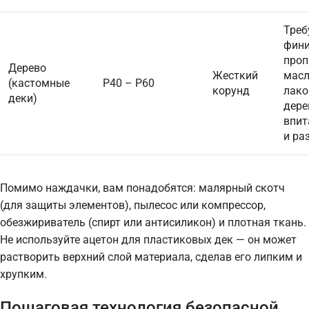
Треб
фин
проп
Дерево
Жесткий
масл
(кастомные
P40 – P60
корунд
лако
деки)
дере
впит
и ра
Помимо наждачки, вам понадобятся: малярный скотч
(для защиты элементов), пылесос или компрессор,
обезжириватель (спирт или антисиликон) и плотная ткань.
Не используйте ацетон для пластиковых дек — он может
растворить верхний слой материала, сделав его липким и
хрупким.
Пошаговая технология безопасной