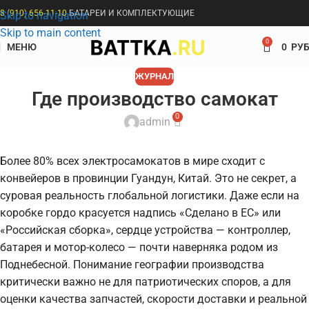
8 (910) 656-11-10
БАТАРЕИ И КОМПЛЕКТУЮЩИЕ
Skip to navigation
Skip to main content
0
МЕНЮ
0
РУБ
ЖУРНАЛ
Где производство самокат
0
admin
Более 80% всех электросамокатов в мире сходит с
конвейеров в провинции Гуандун, Китай. Это не секрет, а
суровая реальность глобальной логистики. Даже если на
коробке гордо красуется надпись «Сделано в ЕС» или
«Российская сборка», сердце устройства — контроллер,
батарея и мотор-колесо — почти наверняка родом из
Поднебесной. Понимание географии производства
критически важно не для патриотических споров, а для
оценки качества запчастей, скорости доставки и реальной