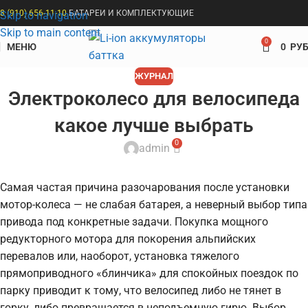
8 (910) 656-11-10
БАТАРЕИ И КОМПЛЕКТУЮЩИЕ
Skip to navigation
Skip to main content
0
МЕНЮ
0
РУБ
ЖУРНАЛ
Электроколесо для велосипеда
какое лучше выбрать
0
admin
Самая частая причина разочарования после установки
мотор-колеса — не слабая батарея, а неверный выбор типа
привода под конкретные задачи. Покупка мощного
редукторного мотора для покорения альпийских
перевалов или, наоборот, установка тяжелого
прямоприводного «блинчика» для спокойных поездок по
парку приводит к тому, что велосипед либо не тянет в
горку, либо превращается в неподъемную гирю. Выбор