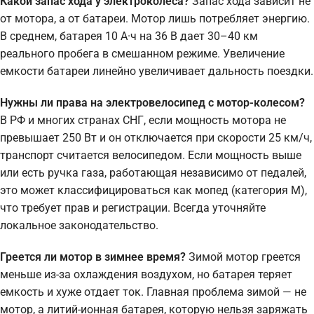
Какой запас хода у электроколеса?
Запас хода зависит не
от мотора, а от батареи. Мотор лишь потребляет энергию.
В среднем, батарея 10 А·ч на 36 В дает 30–40 км
реального пробега в смешанном режиме. Увеличение
емкости батареи линейно увеличивает дальность поездки.
Нужны ли права на электровелосипед с мотор-колесом?
В РФ и многих странах СНГ, если мощность мотора не
превышает 250 Вт и он отключается при скорости 25 км/ч,
транспорт считается велосипедом. Если мощность выше
или есть ручка газа, работающая независимо от педалей,
это может классифицироваться как мопед (категория М),
что требует прав и регистрации. Всегда уточняйте
локальное законодательство.
Греется ли мотор в зимнее время?
Зимой мотор греется
меньше из-за охлаждения воздухом, но батарея теряет
емкость и хуже отдает ток. Главная проблема зимой — не
мотор, а литий-ионная батарея, которую нельзя заряжать