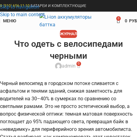
8 (910) 656-11-10
БАТАРЕИ И КОМПЛЕКТУЮЩИЕ
Skip to navigation
Skip to main content
0
МЕНЮ
0
РУБ
ЖУРНАЛ
Что одеть с велосипедами
черными
0
admin
Черный велосипед в городском потоке сливается с
асфальтом и тенями зданий, снижая заметность для
водителей на 30–40% в сумерках по сравнению со
светлыми рамами. Это не просто эстетический выбор, а
вопрос физической оптики: темная матовая поверхность
поглощает до 95% падающего света, превращая байк в
«невидимку» для периферийного зрения автомобилиста.
Статья разбирает, как компенсировать этот недостаток