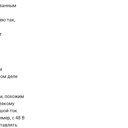
ованным
ею так,
т
и
мом деле
м, похожим
резкому
шой ток.
мер, с 48 В
ставлять