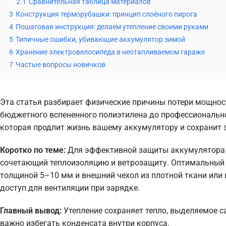
2.1
Сравнительная таблица материалов
3
Конструкция терморубашки: принцип слоёного пирога
4
Пошаговая инструкция: делаем утепление своими руками
5
Типичные ошибки, убивающие аккумулятор зимой
6
Хранение электровелосипеда в неотапливаемом гараже
7
Частые вопросы новичков
Эта статья разбирает физические причины потери мощнос
бюджетного вспененного полиэтилена до профессионально
которая продлит жизнь вашему аккумулятору и сохранит з
Коротко по теме:
Для эффективной защиты аккумулятора 
сочетающий теплоизоляцию и ветрозащиту. Оптимальный в
толщиной 5–10 мм и внешний чехол из плотной ткани или н
доступ для вентиляции при зарядке.
Главный вывод:
Утепление сохраняет тепло, выделяемое са
важно избегать конденсата внутри корпуса.