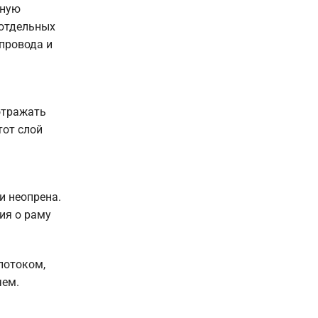
шную
 отдельных
 провода и
отражать
тот слой
и неопрена.
ния о раму
потоком,
чем.