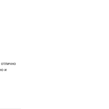
 отлично
но и