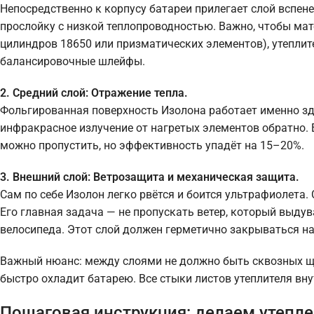
Непосредственно к корпусу батареи прилегает слой вспен
прослойку с низкой теплопроводностью. Важно, чтобы мат
цилиндров 18650 или призматических элементов), утеплит
балансировочные шлейфы.
2. Средний слой: Отражение тепла.
Фольгированная поверхность Изолона работает именно зде
инфракрасное излучение от нагретых элементов обратно. 
можно пропустить, но эффективность упадёт на 15–20%.
3. Внешний слой: Ветрозащита и механическая защита.
Сам по себе Изолон легко рвётся и боится ультрафиолета.
Его главная задача — не пропускать ветер, который выдува
велосипеда. Этот слой должен герметично закрываться н
Важный нюанс: между слоями не должно быть сквозных щ
быстро охладит батарею. Все стыки листов утеплителя в
Пошаговая инструкция: делаем утепл