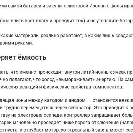
или самой батареи и закупите листовой Изолон с фольгир
она впитывает влагу и проводит ток) и не утепляйте батар
 какие материалы реально работают, а какие лишь создаю
своими руками.
еряет ёмкость
ать, что именно происходит внутри литий-ионных ячеек пр
чно полагают, что холод «вымораживает» энергию. На са
мических реакций и физические свойства компонентов.
дящая ионы между катодом и анодом, — становится вязки
ки трудно перемещаться через сепаратор. Это приводит к 
 газу на электровелосипеде, контроллер запрашивает боль
ареи мгновенно проседает ниже порога отключения (напри
рея пуста, и отрубает мотор, хотя реальный заряд может со