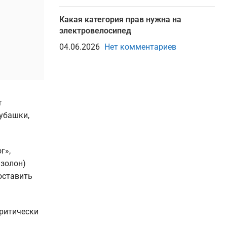
Какая категория прав нужна на
электровелосипед
04.06.2026
Нет комментариев
т
убашки,
г»,
Изолон)
оставить
критически