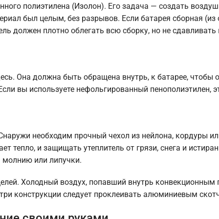
енного полиэтилена (Изолон). Его задача — создать возду
ериал был целым, без разрывов. Если батарея сборная (из
ель должен плотно облегать всю сборку, но не сдавливать
сь. Она должна быть обращена внутрь, к батарее, чтобы 
Если вы используете нефольгированный пенополиэтилен, э
 Снаружи необходим прочный чехол из нейлона, кордуры ил
ет тепло, и защищать утеплитель от грязи, снега и истира
а молнию или липучки.
елей. Холодный воздух, попавший внутрь конвекционным 
нутри конструкции следует проклеивать алюминиевым скот
ение своими руками