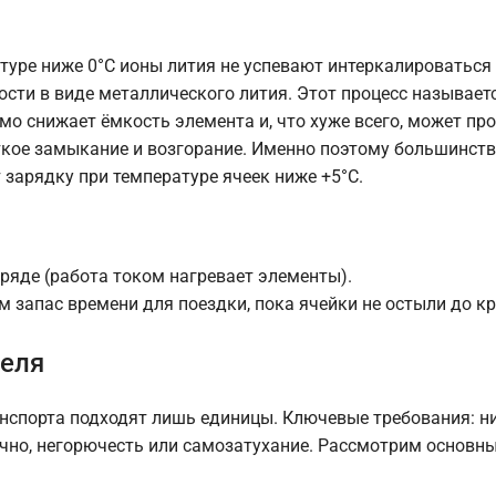
атуре ниже 0°C ионы лития не успевают интеркалироваться
ости в виде металлического лития. Этот процесс называет
 снижает ёмкость элемента и, что хуже всего, может про
откое замыкание и возгорание. Именно поэтому большинст
зарядку при температуре ячеек ниже +5°C.
зряде (работа током нагревает элементы).
м запас времени для поездки, пока ячейки не остыли до к
геля
анспорта подходят лишь единицы. Ключевые требования: н
тично, негорючесть или самозатухание. Рассмотрим основн