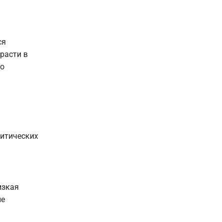
ся
расти в
во
ритических
изкая
ые