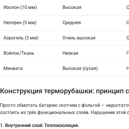
Изолон (10 мм)
Высокая
О
Неопрен (5 мм)
Средняя
О
Аэрогель (3 мм)
Очень высокая
О
Войлок/Ткань
Низкая
Минвата
Высокая (сухая)
Н
Конструкция терморубашки: принцип с
Просто обмотать батарею скотчем с фольгой — недостато
состоять из трёх функциональных слоёв. Нарушение этой с
1. Внутренний слой: Теплоизоляция.