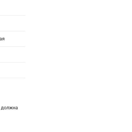
ая
и должна