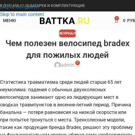
8 (910) 656-11-10
БАТАРЕИ И КОМПЛЕКТУЮЩИЕ
Skip to navigation
Skip to main content
0
МЕНЮ
0
РУБ
ЖУРНАЛ
Чем полезен велосипед bradex
для пожилых людей
0
admin
Статистика травматизма среди людей старше 65 лет
неумолима: падения с обычных двухколесных
велосипедов занимают одно из лидирующих мест в
сводках травмпунктов в весенне-летний период. Причина
банальна — потеря равновесия на низкой скорости или
при попытке тронуться с места. Трехколесные модели,
такие как продукция бренда Bradex, решают эту проблему
на фундаментальном уровне, убирая саму необходимость