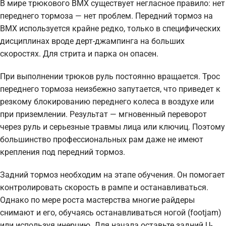
В мире трюкового BMX существует негласное правило: нет
переднего тормоза — нет проблем. Передний тормоз на
BMX используется крайне редко, только в специфических
дисциплинах вроде дерт-джампинга на больших
скоростях. Для стрита и парка он опасен.
При выполнении трюков руль постоянно вращается. Трос
переднего тормоза неизбежно запутается, что приведет к
резкому блокированию переднего колеса в воздухе или
при приземлении. Результат — мгновенный переворот
через руль и серьезные травмы лица или ключиц. Поэтому
большинство профессиональных рам даже не имеют
крепления под передний тормоз.
Задний тормоз необходим на этапе обучения. Он помогает
контролировать скорость в рампе и останавливаться.
Однако по мере роста мастерства многие райдеры
снимают и его, обучаясь останавливаться ногой (footjam)
или используя инерцию. Для начала оставьте задний U-