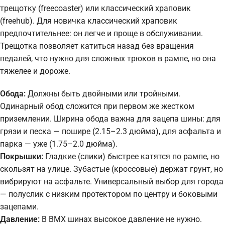
трещотку (freecoaster) или классический храповик
(freehub). Для новичка классический храповик
предпочтительнее: он легче и проще в обслуживании.
Трещотка позволяет катиться назад без вращения
педалей, что нужно для сложных трюков в рампе, но она
тяжелее и дороже.
Обода:
Должны быть двойными или тройными.
Одинарный обод сложится при первом же жестком
приземлении. Ширина обода важна для зацепа шины: для
грязи и песка — пошире (2.15–2.3 дюйма), для асфальта и
парка — уже (1.75–2.0 дюйма).
Покрышки:
Гладкие (слики) быстрее катятся по рампе, но
скользят на улице. Зубастые (кроссовые) держат грунт, но
вибрируют на асфальте. Универсальный выбор для города
— полуслик с низким протектором по центру и боковыми
зацепами.
Давление:
В BMX шинах высокое давление не нужно.