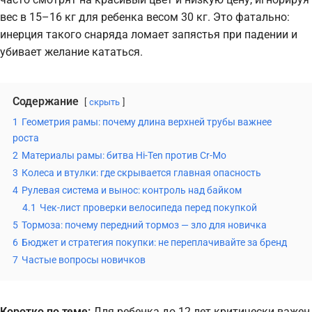
вес в 15–16 кг для ребенка весом 30 кг. Это фатально:
инерция такого снаряда ломает запястья при падении и
убивает желание кататься.
Содержание
скрыть
1
Геометрия рамы: почему длина верхней трубы важнее
роста
2
Материалы рамы: битва Hi-Ten против Cr-Mo
3
Колеса и втулки: где скрывается главная опасность
4
Рулевая система и вынос: контроль над байком
4.1
Чек-лист проверки велосипеда перед покупкой
5
Тормоза: почему передний тормоз — зло для новичка
6
Бюджет и стратегия покупки: не переплачивайте за бренд
7
Частые вопросы новичков
Коротко по теме:
Для ребенка до 12 лет критически важен