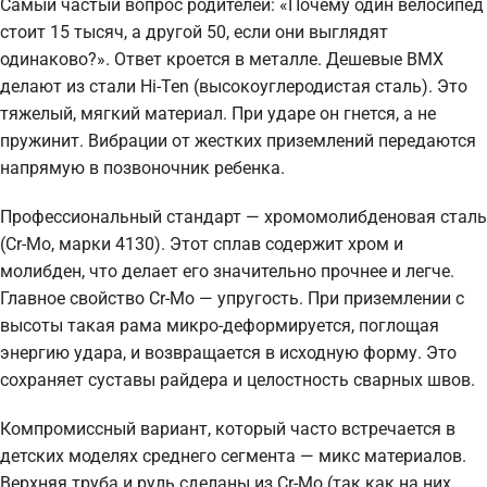
Самый частый вопрос родителей: «Почему один велосипед
стоит 15 тысяч, а другой 50, если они выглядят
одинаково?». Ответ кроется в металле. Дешевые BMX
делают из стали Hi-Ten (высокоуглеродистая сталь). Это
тяжелый, мягкий материал. При ударе он гнется, а не
пружинит. Вибрации от жестких приземлений передаются
напрямую в позвоночник ребенка.
Профессиональный стандарт — хромомолибденовая сталь
(Cr-Mo, марки 4130). Этот сплав содержит хром и
молибден, что делает его значительно прочнее и легче.
Главное свойство Cr-Mo — упругость. При приземлении с
высоты такая рама микро-деформируется, поглощая
энергию удара, и возвращается в исходную форму. Это
сохраняет суставы райдера и целостность сварных швов.
Компромиссный вариант, который часто встречается в
детских моделях среднего сегмента — микс материалов.
Верхняя труба и руль сделаны из Cr-Mo (так как на них