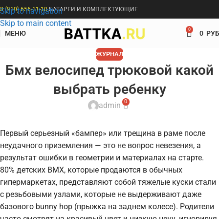
8 (910) 656-11-10
БАТАРЕИ И КОМПЛЕКТУЮЩИЕ
Skip to navigation
Skip to main content
0
МЕНЮ
0
РУБ
ЖУРНАЛ
Бмх велосипед трюковой какой
выбрать ребенку
0
admin
Первый серьезный «бампер» или трещина в раме после
неудачного приземления — это не вопрос невезения, а
результат ошибки в геометрии и материалах на старте.
80% детских BMX, которые продаются в обычных
гипермаркетах, представляют собой тяжелые куски стали
с резьбовыми узлами, которые не выдерживают даже
базового bunny hop (прыжка на заднем колесе). Родители
часто смотрят на красивый цвет и низкую цену, игнорируя