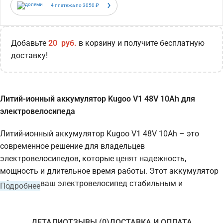
›
4 платежа по
3050
₽
Добавьте
20
руб.
в корзину и получите бесплатную
доставку!
Литий-ионный аккумулятор Kugoo V1 48V 10Ah для
электровелосипеда
Литий-ионный аккумулятор Kugoo V1 48V 10Ah – это
современное решение для владельцев
электровелосипедов, которые ценят надежность,
мощность и длительное время работы. Этот аккумулятор
обеспечит ваш электровелосипед стабильным и
Подробнее
долговечным источником энергии, позволяя вам
наслаждаться комфортными поездками без
необходимости частой подзарядки. Благодаря
ДЕТАЛИ
ОТЗЫВЫ (0)
ДОСТАВКА И ОПЛАТА