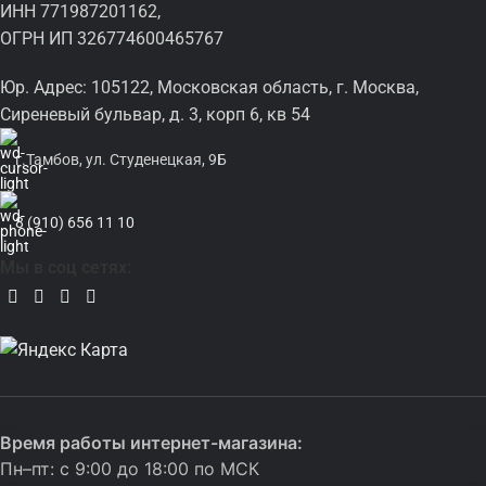
Компактные размеры позволяют легко разместить
ИНН 771987201162,
аккумулятор в стандартном отсеке электровелосипеда
ОГРН ИП 326774600465767
Kugoo V1.
Комплектация:
Юр. Адрес: 105122, Московская область, г. Москва,
Сиреневый бульвар, д. 3, корп 6, кв 54
Литий-ионный аккумулятор Kugoo kirin V1 48V 10Ah
г.Тамбов, ул. Студенецкая, 9Б
Рекомендации по эксплуатации
аккумулятора
8 (910) 656 11 10
Для продления срока службы аккумулятора и сохранения
Мы в соц сетях:
его высокой производительности важно соблюдать
несколько простых правил:
Не допускайте полного разряда.
Оптимальный уровень
заряда для хранения – 30-50%.
Заряжайте только комплектным зарядным устройством
или с использованием рекомендованных характеристик.
Время работы интернет-магазина:
Избегайте механических повреждений.
Не бросайте, не
Пн–пт: с 9:00 до 18:00 по МСК