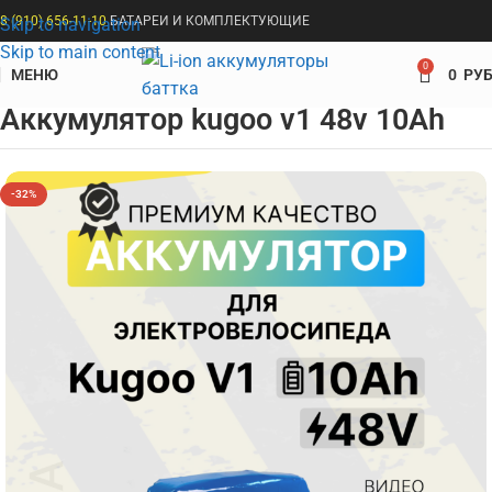
8 (910) 656-11-10
БАТАРЕИ И КОМПЛЕКТУЮЩИЕ
Skip to navigation
Skip to main content
0
МЕНЮ
0
РУБ
елосипедов
Аккумуляторы для электровелосипедов Kugoo
Аккумулятор kugoo v1 48v 10Ah
-32%