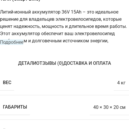
Литий-ионный аккумулятор 36V 15Ah – это идеальное
решение для владельцев электровелосипедов, которые
ценят надежность, мощность и длительное время работы.
Этот аккумулятор обеспечит ваш электровелосипед
стабильным и долговечным источником энергии,
Подробнее
позволяя вам наслаждаться длительными поездками без
необходимости частой подзарядки. Благодаря
современным технологиям и высококачественным
ДЕТАЛИ
ОТЗЫВЫ (0)
ДОСТАВКА И ОПЛАТА
компонентам, он станет незаменимым элементом вашего
электротранспорта.
ВЕС
4 кг
Преимущества литий-ионного
аккумулятора 36V 15Ah
ГАБАРИТЫ
40 × 30 × 20 см
Высокая емкость и продолжительная
работа