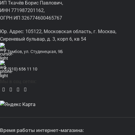
ИП Ткачёв Борис Павлович,
Компактность и легкость
ИНН 771987201162,
ОГРН ИП 326774600465767
Литий-ионные аккумуляторы обладают малым весом,
высокой энергоемкостью и компактными размерами, что
Юр. Адрес: 105122, Московская область, г. Москва,
делает электровелосипед более легким и удобным в
Сиреневый бульвар, д. 3, корп 6, кв 54
управлении.
Благодаря небольшому весу нагрузка на раму и подвеску
г.Тамбов, ул. Студенецкая, 9Б
велосипеда минимальна.
Компактные размеры позволяют легко разместить
8 (910) 656 11 10
аккумулятор в стандартной раме электровелосипеда.
Комплектация
Мы в соц сетях:
Литий-ионный аккумулятор 36В 15Ач
Прочная сумка
для установки в раму электровелосипеда
Зарядное устройство 2А
Рекомендации по эксплуатации
аккумулятора
Время работы интернет-магазина: