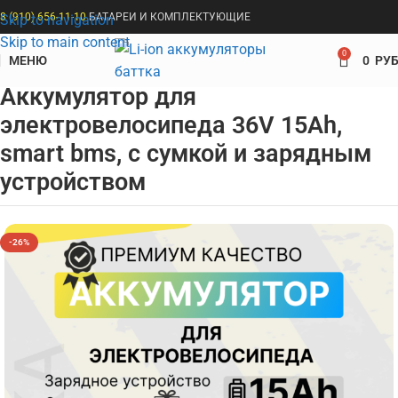
8 (910) 656-11-10
БАТАРЕИ И КОМПЛЕКТУЮЩИЕ
Skip to navigation
Skip to main content
0
МЕНЮ
0
РУБ
Главная
Аккумуляторы для электровелосипедов
36V
Аккумулятор для
электровелосипеда 36V 15Ah,
smart bms, с сумкой и зарядным
устройством
-26%