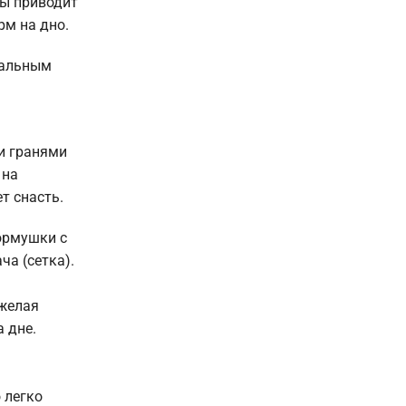
мы приводит
рм на дно.
мальным
и гранями
 на
т снасть.
ормушки с
ча (сетка).
яжелая
 дне.
 легко