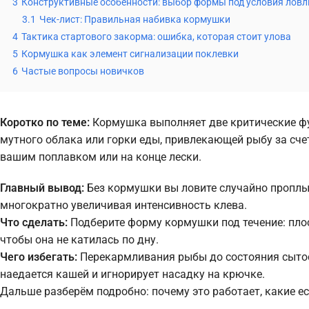
3
Конструктивные особенности: выбор формы под условия ловл
3.1
Чек-лист: Правильная набивка кормушки
4
Тактика стартового закорма: ошибка, которая стоит улова
5
Кормушка как элемент сигнализации поклевки
6
Частые вопросы новичков
Коротко по теме:
Кормушка выполняет две критические фу
мутного облака или горки еды, привлекающей рыбу за сче
вашим поплавком или на конце лески.
Главный вывод:
Без кормушки вы ловите случайно проплы
многократно увеличивая интенсивность клева.
Что сделать:
Подберите форму кормушки под течение: пло
чтобы она не катилась по дну.
Чего избегать:
Перекармливания рыбы до состояния сытос
наедается кашей и игнорирует насадку на крючке.
Дальше разберём подробно: почему это работает, какие е