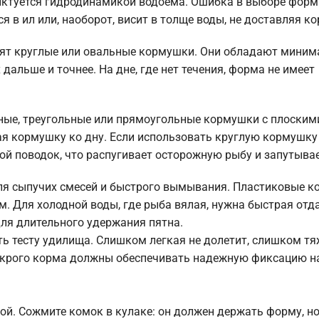
иктуется гидродинамикой водоема. Ошибка в выборе фор
я в ил или, наоборот, висит в толще воды, не доставляя ко
одят круглые или овальные кормушки. Они обладают мини
дальше и точнее. На дне, где нет течения, форма не имеет
ные, треугольные или прямоугольные кормушки с плоским
ая кормушку ко дну. Если использовать круглую кормушку
бой поводок, что распугивает осторожную рыбу и запутывае
ля сыпучих смесей и быстрого вымывания. Пластиковые к
. Для холодной воды, где рыба вялая, нужна быстрая отда
ля длительного удержания пятна.
ь тесту удилища. Слишком легкая не долетит, слишком т
мокрого корма должны обеспечивать надежную фиксацию на
й. Сожмите комок в кулаке: он должен держать форму, но