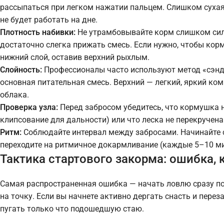
рассыпаться при легком нажатии пальцем. Слишком сухая
не будет работать на дне.
Плотность набивки:
Не утрамбовывайте корм слишком силь
достаточно слегка прижать смесь. Если нужно, чтобы кор
нижний слой, оставив верхний рыхлым.
Слойность:
Профессионалы часто используют метод «сэндв
основная питательная смесь. Верхний — легкий, яркий ком
облака.
Проверка узла:
Перед забросом убедитесь, что кормушка 
клипсование для дальности) или что леска не перекручена
Ритм:
Соблюдайте интервал между забросами. Начинайте с
переходите на ритмичное докармливание (каждые 5–10 ми
Тактика стартового закорма: ошибка, 
Самая распространенная ошибка — начать ловлю сразу по
на точку. Если вы начнете активно дергать снасть и пере
пугать только что подошедшую стаю.