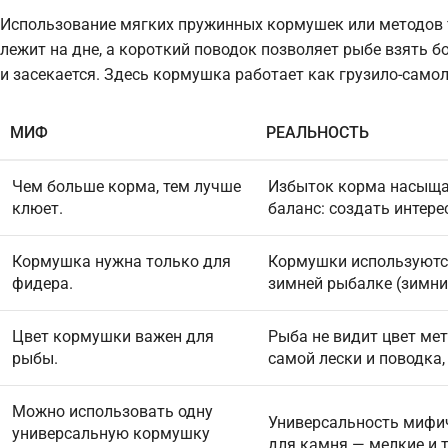
Использование мягких пружинных кормушек или методов т
лежит на дне, а короткий поводок позволяет рыбе взять б
и засекается. Здесь кормушка работает как грузило-самол
МИФ
РЕАЛЬНОСТЬ
Чем больше корма, тем лучше
Избыток корма насыщае
клюет.
баланс: создать интере
Кормушка нужна только для
Кормушки используются
фидера.
зимней рыбалке (зимни
Цвет кормушки важен для
Рыба не видит цвет ме
рыбы.
самой лески и поводка,
Можно использовать одну
Универсальность мифи
универсальную кормушку
для камня — мелкие и 