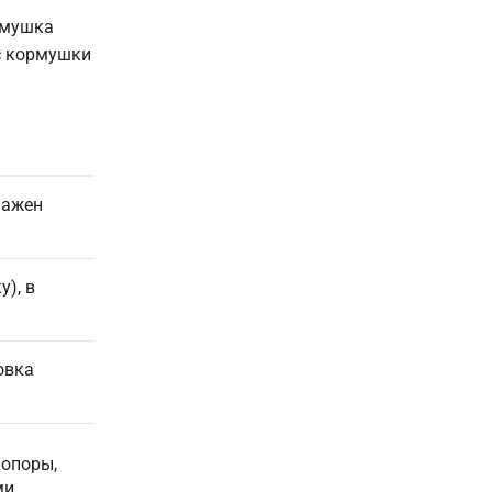
рмушка
ес кормушки
Важен
), в
овка
 опоры,
ми.