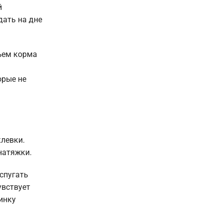
й
дать на дне
бъем корма
орые не
левки.
натяжки.
спугать
увствует
инку