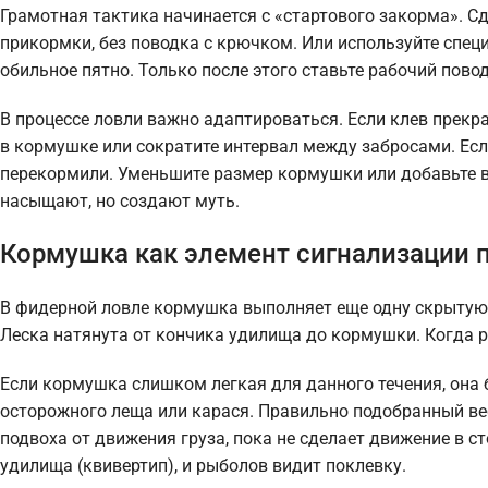
Грамотная тактика начинается с «стартового закорма». С
прикормки, без поводка с крючком. Или используйте спе
обильное пятно. Только после этого ставьте рабочий пово
В процессе ловли важно адаптироваться. Если клев прекр
в кормушке или сократите интервал между забросами. Если
перекормили. Уменьшите размер кормушки или добавьте в 
насыщают, но создают муть.
Кормушка как элемент сигнализации 
В фидерной ловле кормушка выполняет еще одну скрытую 
Леска натянута от кончика удилища до кормушки. Когда р
Если кормушка слишком легкая для данного течения, она 
осторожного леща или карася. Правильно подобранный вес
подвоха от движения груза, пока не сделает движение в с
удилища (квивертип), и рыболов видит поклевку.