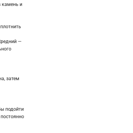
в камень и
уплотнить
Средний —
ьного
а, затем
бы подойти
е постоянно