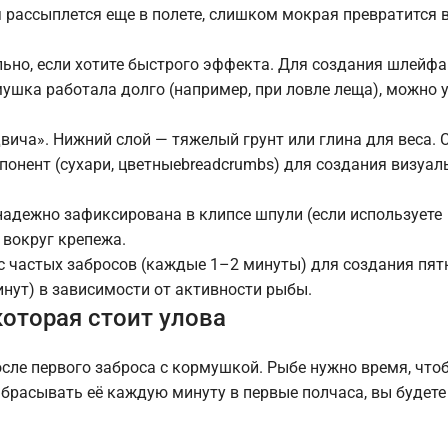
 рассыплется еще в полете, слишком мокрая превратится 
но, если хотите быстрого эффекта. Для создания шлейфа
мушка работала долго (например, при ловле леща), можно 
ича». Нижний слой — тяжелый грунт или глина для веса. 
понент (сухари, цветныеbreadcrumbs) для создания визуал
надежно зафиксирована в клипсе шпули (если используете
 вокруг крепежа.
 частых забросов (каждые 1–2 минуты) для создания пятн
нут) в зависимости от активности рыбы.
которая стоит улова
сле первого заброса с кормушкой. Рыбе нужно время, что
забрасывать её каждую минуту в первые полчаса, вы будет