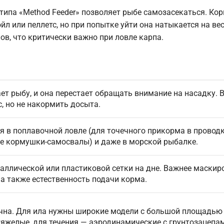
ипа «Method Feeder» позволяет рыбе самозасекаться. Ко
ойл или пеллетс, но при попытке уйти она натыкается на в
ов, что критически важно при ловле карпа.
т рыбу, и она перестает обращать внимание на насадку. 
с, но не накормить досыта.
 в поплавочной ловле (для точечного прикорма в проводку
е кормушки-самосвалы) и даже в морской рыбалке.
таллической или пластиковой сетки на дне. Важнее маскир
 а также естественность подачи корма.
чна. Для ила нужны широкие модели с большой площадью
тяжелые, для течения — аэродинамические с грунтозацепа