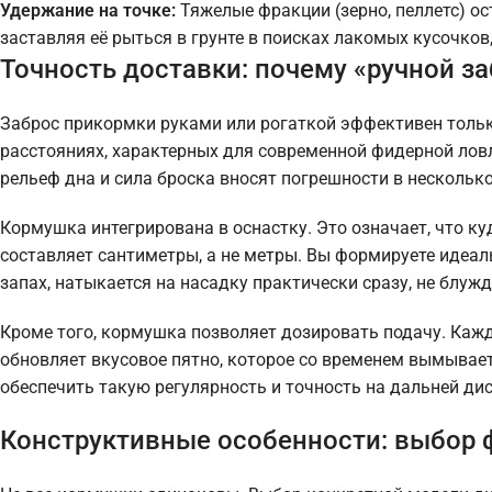
Удержание на точке:
Тяжелые фракции (зерно, пеллетс) ос
заставляя её рыться в грунте в поисках лакомых кусочков
Точность доставки: почему «ручной з
Заброс прикормки руками или рогаткой эффективен тольк
расстояниях, характерных для современной фидерной ловли
рельеф дна и сила броска вносят погрешности в несколько
Кормушка интегрирована в оснастку. Это означает, что к
составляет сантиметры, а не метры. Вы формируете идеал
запах, натыкается на насадку практически сразу, не блуж
Кроме того, кормушка позволяет дозировать подачу. Кажд
обновляет вкусовое пятно, которое со временем вымывает
обеспечить такую регулярность и точность на дальней ди
Конструктивные особенности: выбор 