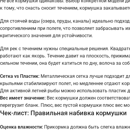
Не все кормушки одинаковы. Выбор конкретной модели д
к тому, что снасть сносит течением, кормушка закапываетс
Для стоячей воды (озера, пруды, каналы) идеально подх
сопротивлением при полете, что позволяет забрасывать их 
критического значения для устойчивости.
Для рек с течением нужны специальные решения. Квадрат
работают как якорь. Течение давит на плоскость, прижим
сильном течении, она будет катиться по дну, волоча за со
Сетка vs Пластик:
Металлическая сетка лучше подходит д
крыльями стабилизируют полет, но медленнее отдают корм
Для активной летней рыбы можно использовать пластик д
Вес имеет значение:
Вес кормушки должен соответствоват
перегрузит бланк. Плюс, вес пустой кормушки плюс вес 
Чек-лист: Правильная набивка кормушки
Оценка влажности:
Прикормка должна быть слегка влажно