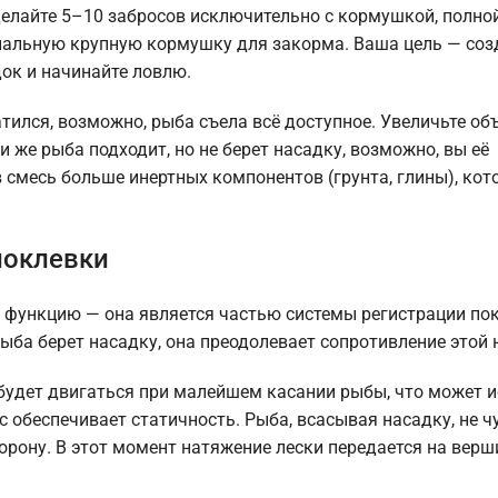
делайте 5–10 забросов исключительно с кормушкой, полно
циальную крупную кормушку для закорма. Ваша цель — соз
док и начинайте ловлю.
атился, возможно, рыба съела всё доступное. Увеличьте о
 же рыба подходит, но не берет насадку, возможно, вы её
смесь больше инертных компонентов (грунта, глины), кот
поклевки
функцию — она является частью системы регистрации пок
ыба берет насадку, она преодолевает сопротивление этой 
будет двигаться при малейшем касании рыбы, что может и
 обеспечивает статичность. Рыба, всасывая насадку, не ч
торону. В этот момент натяжение лески передается на верш