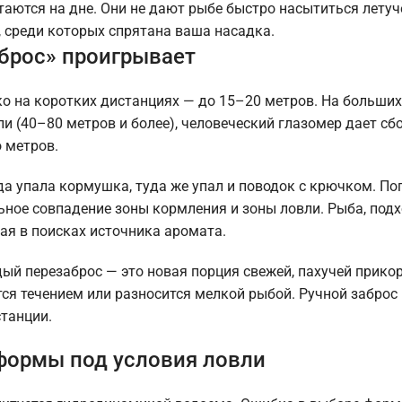
таются на дне. Они не дают рыбе быстро насытиться лету
, среди которых спрятана ваша насадка.
аброс» проигрывает
о на коротких дистанциях — до 15–20 метров. На больших
 (40–80 метров и более), человеческий глазомер дает сбой
 метров.
уда упала кормушка, туда же упал и поводок с крючком. П
ьное совпадение зоны кормления и зоны ловли. Рыба, под
дая в поисках источника аромата.
ый перезаброс — это новая порция свежей, пахучей прико
ся течением или разносится мелкой рыбой. Ручной заброс
станции.
формы под условия ловли