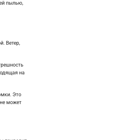
чей пылью,
. Ветер,
огрешность
ходящая на
рмки. Это
 не может