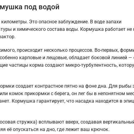
рмушка под водой
 километры. Это опасное заблуждение. В воде запахи
атуры и химического состава воды. Кормушка работает не 
рактор.
имого, происходит несколько процессов. Во-первых, форм
особенно карповые и лещовые, обладает боковой линией —
ие частицы корма создают микро-турбулентность, котор
ормки создает контрастное пятно на фоне дна. Для рыбы 
или комок прикормки с берега, он лег бы в непонятном мес
танет. Кормушка гарантирует, что насадка находится в эпи
осовая стружка) всплывают вверх, создавая вертикальны
яя её опускаться на дно, где лежит ваш крючок.