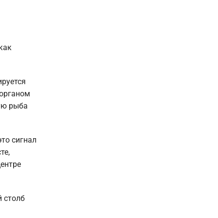
как
ируется
 органом
ую рыба
это сигнал
те,
центре
й столб