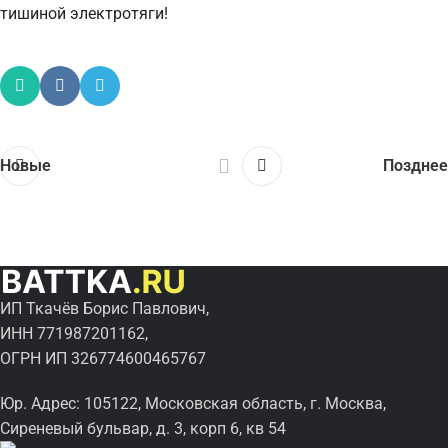
тишиной электротяги!
Новые
Позднее
ИП Ткачёв Борис Павлович,
ИНН 771987201162,
ОГРН ИП 326774600465767
Юр. Адрес: 105122, Московская область, г. Москва,
Сиреневый бульвар, д. 3, корп 6, кв 54