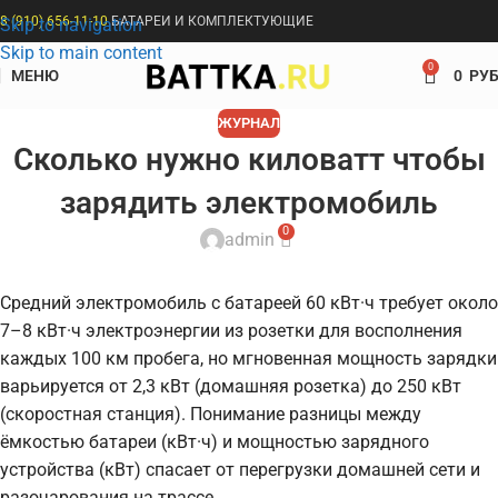
8 (910) 656-11-10
БАТАРЕИ И КОМПЛЕКТУЮЩИЕ
Skip to navigation
Skip to main content
0
МЕНЮ
0
РУБ
ЖУРНАЛ
Сколько нужно киловатт чтобы
зарядить электромобиль
0
admin
Средний электромобиль с батареей 60 кВт·ч требует около
7–8 кВт·ч электроэнергии из розетки для восполнения
каждых 100 км пробега, но мгновенная мощность зарядки
варьируется от 2,3 кВт (домашняя розетка) до 250 кВт
(скоростная станция). Понимание разницы между
ёмкостью батареи (кВт·ч) и мощностью зарядного
устройства (кВт) спасает от перегрузки домашней сети и
разочарования на трассе.