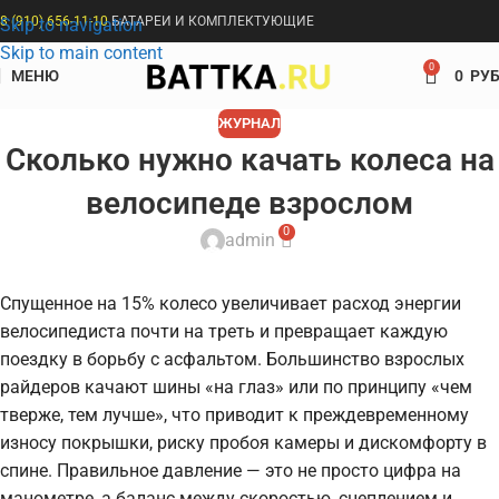
8 (910) 656-11-10
БАТАРЕИ И КОМПЛЕКТУЮЩИЕ
Skip to navigation
Skip to main content
0
МЕНЮ
0
РУБ
ЖУРНАЛ
Сколько нужно качать колеса на
велосипеде взрослом
0
admin
Спущенное на 15% колесо увеличивает расход энергии
велосипедиста почти на треть и превращает каждую
поездку в борьбу с асфальтом. Большинство взрослых
райдеров качают шины «на глаз» или по принципу «чем
тверже, тем лучше», что приводит к преждевременному
износу покрышки, риску пробоя камеры и дискомфорту в
спине. Правильное давление — это не просто цифра на
манометре, а баланс между скоростью, сцеплением и