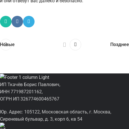
и они отвезут вас далеко и безопасно.
Новые
Позднее
ИП Ткачёв Борис Павлович,
ИНН 771987201162,
ОГРН ИП 326774600465767
Юр. Адрес: 105122, Московская область, г. Москва,
Сиреневый бульвар, д. 3, корп 6, кв 54