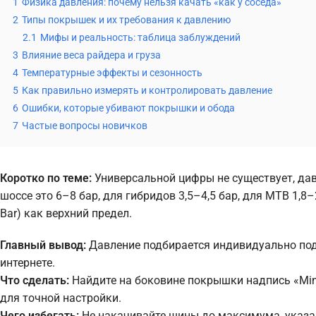
1
Физика давления: почему нельзя качать «как у соседа»
2
Типы покрышек и их требования к давлению
2.1
Мифы и реальность: таблица заблуждений
3
Влияние веса райдера и груза
4
Температурные эффекты и сезонность
5
Как правильно измерять и контролировать давление
6
Ошибки, которые убивают покрышки и обода
7
Частые вопросы новичков
Коротко по теме:
Универсальной цифры не существует, дав
шоссе это 6–8 бар, для гибридов 3,5–4,5 бар, для MTB 1,8
Bar) как верхний предел.
Главный вывод:
Давление подбирается индивидуально под в
интернете.
Что сделать:
Найдите на боковине покрышки надпись «Min-
для точной настройки.
Чего избегать:
Не накачивайте шины до максимума, указан