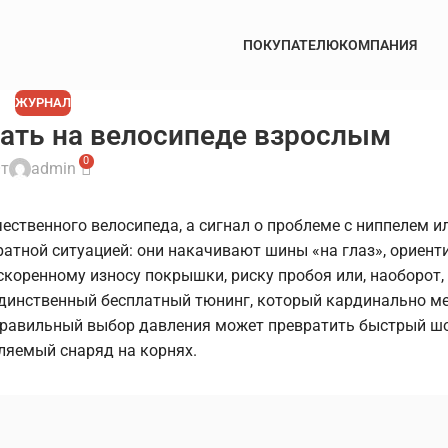
ПОКУПАТЕЛЮ
КОМПАНИЯ
ЖУРНАЛ
ать на велосипеде взрослым
0
т
admin
чественного велосипеда, а сигнал о проблеме с ниппелем и
атной ситуацией: они накачивают шины «на глаз», ориент
скоренному износу покрышки, риску пробоя или, наоборот,
 единственный бесплатный тюнинг, который кардинально м
еправильный выбор давления может превратить быстрый ш
ляемый снаряд на корнях.