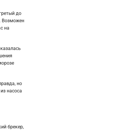
огретый до
о. Возможен
с на
 казалась
чшения
морозе
правда, но
из насоса
ий брекер,