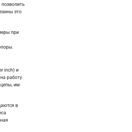
— позволить
езины это
меры при
опоры.
 inch) и
 на работу
цепы, им
щаются в
еса
нная