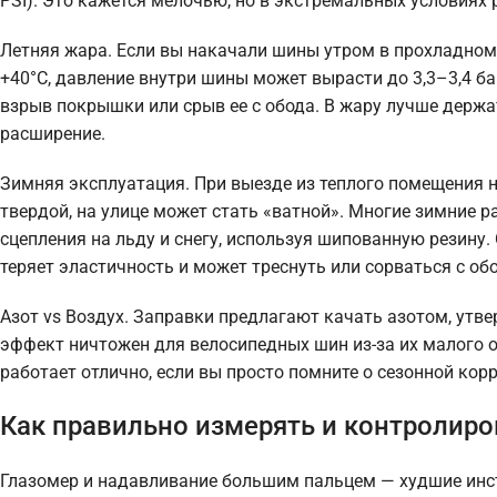
PSI). Это кажется мелочью, но в экстремальных условиях
Летняя жара. Если вы накачали шины утром в прохладном г
+40°C, давление внутри шины может вырасти до 3,3–3,4 б
взрыв покрышки или срыв ее с обода. В жару лучше держа
расширение.
Зимняя эксплуатация. При выезде из теплого помещения н
твердой, на улице может стать «ватной». Многие зимние
сцепления на льду и снегу, используя шипованную резину
теряет эластичность и может треснуть или сорваться с об
Азот vs Воздух. Заправки предлагают качать азотом, утве
эффект ничтожен для велосипедных шин из-за их малого 
работает отлично, если вы просто помните о сезонной кор
Как правильно измерять и контролиро
Глазомер и надавливание большим пальцем — худшие инст