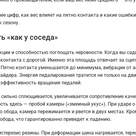
е цифр, как вес влияет на пятно контакта и какие ошибки
 сезону.
ь «как у соседа»
кции и способностью поглощать неровности. Когда вы сад
контакта с дорогой. Именно эта площадь отвечает за сцеп
 Пятно контакта уменьшается до минимума, вибрации от 
айдера. Энергия педалирования тратится не только на дв
ет эффективность вращения педалей.
 сильно сплющивается, увеличивается сопротивление каче
ость здесь — пробой камеры («змеиный укус»). При ударе 
обода, камера пережимается и рвется в двух местах. Кром
обода, что гарантированно приведет к падению.
стерезис резины. При деформации шина нагревается, теря