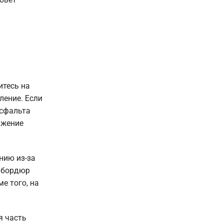
итесь на
ление. Если
асфальта
ижение
нию из-за
о бордюр
е того, на
я часть