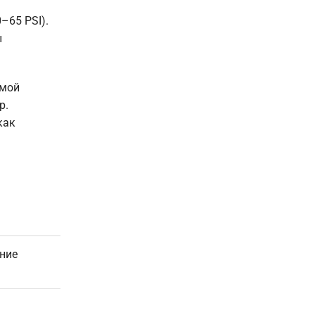
–65 PSI).
ы
рмой
р.
как
ние