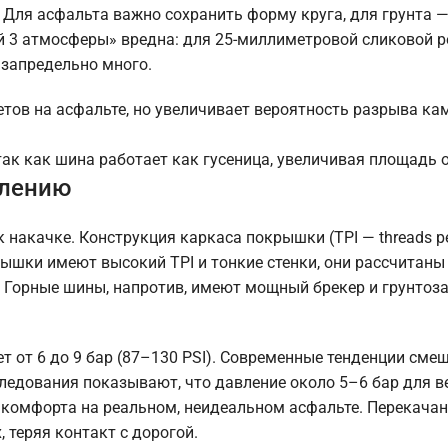
 Для асфальта важно сохранить форму круга, для грунта 
й 3 атмосферы» вредна: для 25-миллиметровой сликовой р
 запредельно много.
тов на асфальте, но увеличивает вероятность разрыва ка
так как шина работает как гусеница, увеличивая площадь 
влению
накачке. Конструкция каркаса покрышки (TPI — threads per
ышки имеют высокий TPI и тонкие стенки, они рассчитаны
Горные шины, напротив, имеют мощный брекер и грунтоза
 от 6 до 9 бар (87–130 PSI). Современные тенденции сме
ледования показывают, что давление около 5–6 бар для в
и комфорта на реальном, неидеальном асфальте. Перекача
 теряя контакт с дорогой.