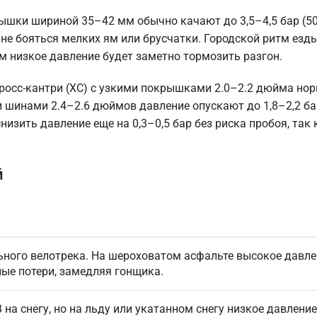
ышки шириной 35–42 мм обычно качают до 3,5–4,5 бар (50
 не бояться мелких ям или брусчатки. Городской ритм езд
м низкое давление будет заметно тормозить разгон.
росс-кантри (XC) с узкими покрышками 2.0–2.2 дюйма но
и шинами 2.4–2.6 дюймов давление опускают до 1,8–2,2 ба
изить давление еще на 0,3–0,5 бар без риска пробоя, так 
й
ьного велотрека. На шероховатом асфальте высокое давле
ые потери, замедляя гонщика.
на снегу, но на льду или укатанном снегу низкое давление