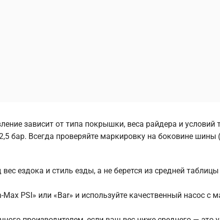
ление зависит от типа покрышки, веса райдера и условий 
–2,5 бар. Всегда проверяйте маркировку на боковине шины 
ес ездока и стиль езды, а не берется из средней таблицы
Max PSI» или «Bar» и используйте качественный насос с 
ного производителем, если ваш вес ниже среднего — это у