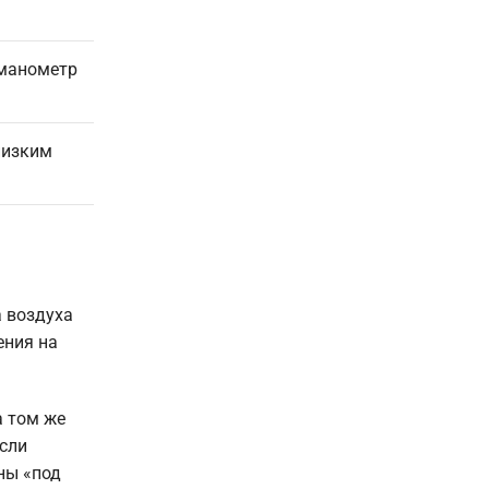
 манометр
низким
а воздуха
ения на
а том же
Если
ны «под