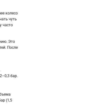
нее колесо
чать чуть
у часто
нию. Это
ей. После
.
2–0,3 бар.
объема
ар (1,5