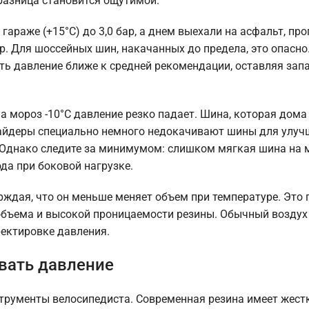
 разница становится ощутимой.
араже (+15°C) до 3,0 бар, а днем выехали на асфальт, пр
ар. Для шоссейных шин, накачанных до предела, это опасн
ть давление ближе к средней рекомендации, оставляя запа
а мороз -10°C давление резко падает. Шина, которая дома
 райдеры специально немного недокачивают шины для улу
. Однако следите за минимумом: слишком мягкая шина на 
ода при боковой нагрузке.
рждая, что он меньше меняет объем при температуре. Это 
объема и высокой проницаемости резины. Обычный воздух 
ректировке давления.
вать давление
рументы велосипедиста. Современная резина имеет жестк